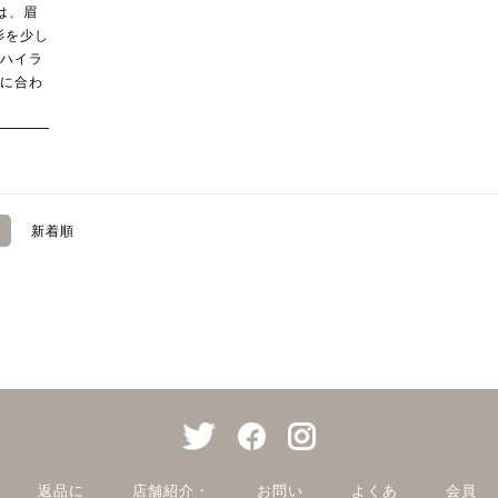
クは、眉
影を少し
1ハイラ
象に合わ
順
新着順
返品に
店舗紹介・
お問い
よくあ
会員