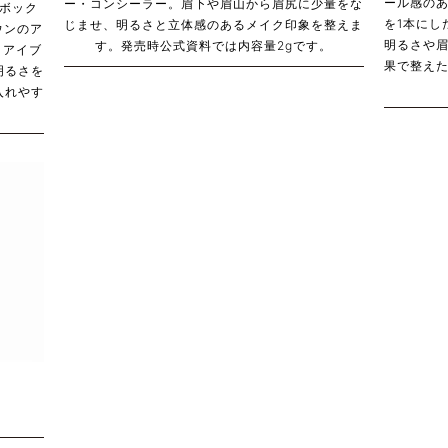
ール感の
ー・コンシーラー。眉下や眉山から眉尻に少量をな
ンボック
を1本にし
じませ、明るさと立体感のあるメイク印象を整えま
ウンのア
明るさや
す。発売時公式資料では内容量2gです。
うアイブ
果で整え
明るさを
入れやす