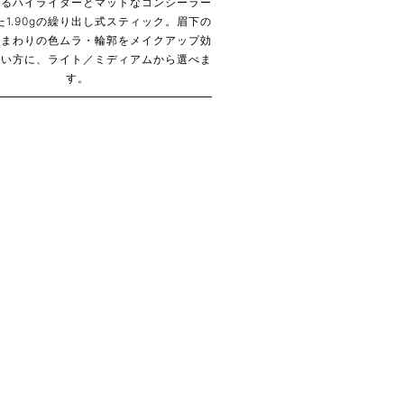
あるハイライターとマットなコンシーラー
た1.90gの繰り出し式スティック。眉下の
眉まわりの色ムラ・輪郭をメイクアップ効
たい方に、ライト／ミディアムから選べま
す。