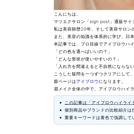
こんにちは。
マツエクサロン「sign post」通販
私は美容師歴20年、そして美容サロン
また、美容の知識を体系的に学び、
日
本記事では、プロ目線で
アイブロウハ
「どの色を選べばいいの？」
「どんな形状が使いやすいの？」
「入れ方を間違えると不自然にならな
こうした疑問を一つずつクリアにして
親ページは
アイブロウ
になります。
眉メイク全体の中で、アイブロウハイラ
この記事は「アイブロウハイライ
個別商品やブランドの比較紹介は
重要キーワードは
黄色
で強調して