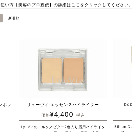
と使い方【美容のプロ直伝】の詳細はここをクリックしてください
順
新着順
bd
ンボッ
リューヴィ エッセンスハイライター
¥
4,400
価格
税込
Billion 
LyuVieのミルク／ビター2色入り眉用ハイライタ