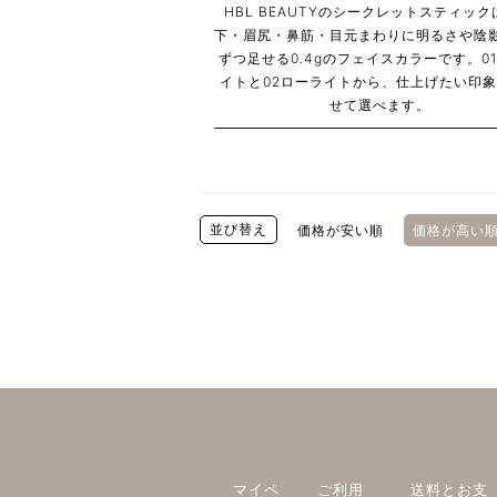
HBL BEAUTYのシークレットスティッ
下・眉尻・鼻筋・目元まわりに明るさや陰
ずつ足せる0.4gのフェイスカラーです。0
イトと02ローライトから、仕上げたい印
せて選べます。
並び替え
価格が安い順
価格が高い
マイペ
ご利用
送料とお支