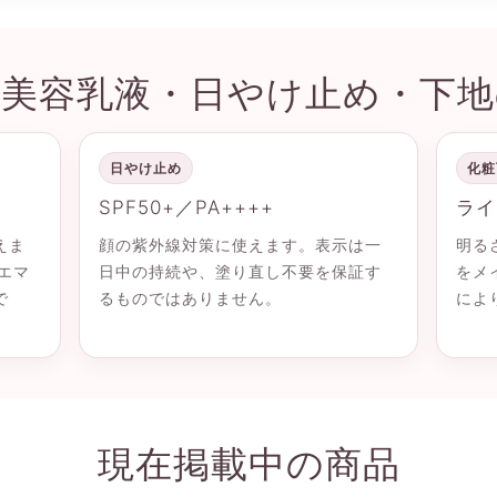
用美容乳液・日やけ止め・下地
日やけ止め
化粧
SPF50+／PA++++
ライ
えま
顔の紫外線対策に使えます。表示は一
明る
エマ
日中の持続や、塗り直し不要を保証す
をメ
で
るものではありません。
によ
現在掲載中の商品