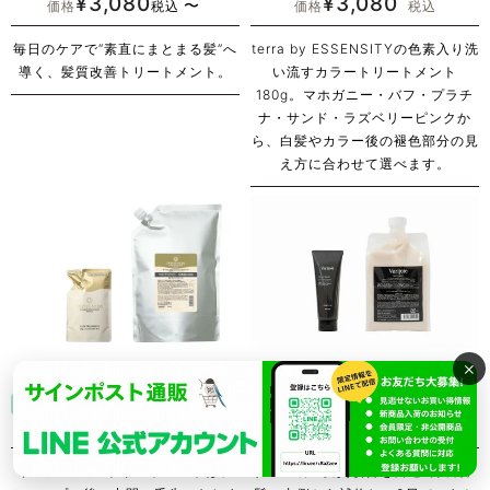
¥
3,080
¥
3,080
〜
価格
税込
価格
税込
毎日のケアで“素直にまとまる髪”へ
terra by ESSENSITYの色素入り洗
導く、髪質改善トリートメント。
い流すカラートリートメント
180g。マホガニー・バフ・プラチ
ナ・サンド・ラズベリーピンクか
ら、白髪やカラー後の褪色部分の見
え方に合わせて選べます。
×
インフェノム トリートメント
ヴァリジョア トリートメント
送料無料
送料無料
¥
3,025
¥
2,970
〜
〜
価格
税込
価格
税込
インフェノム トリートメントは、
サロン級の髪質改善を自宅で実現。