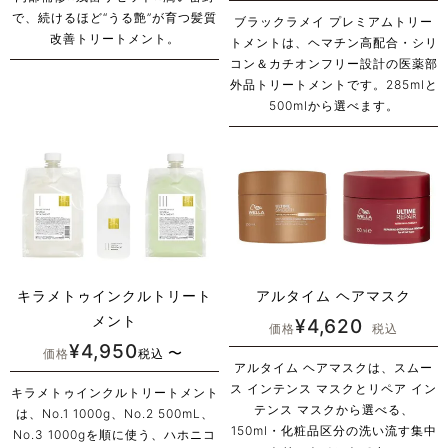
で、続けるほど“うる艶”が育つ髪質
ブラックラメイ プレミアムトリー
改善トリートメント。
トメントは、ヘマチン高配合・シリ
コン＆カチオンフリー設計の医薬部
外品トリートメントです。285mlと
500mlから選べます。
キラメトゥインクルトリート
アルタイム ヘアマスク
メント
¥
4,620
価格
税込
¥
4,950
〜
価格
税込
アルタイム ヘアマスクは、スムー
ス インテンス マスクとリペア イン
キラメトゥインクルトリートメント
テンス マスクから選べる、
は、No.1 1000g、No.2 500mL、
150ml・化粧品区分の洗い流す集中
No.3 1000gを順に使う、ハホニコ