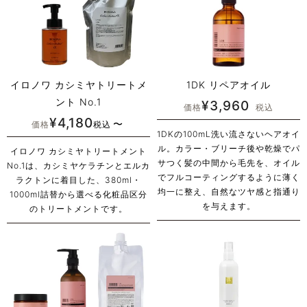
イロノワ カシミヤトリートメ
1DK リペアオイル
ント No.1
¥
3,960
価格
税込
¥
4,180
〜
価格
税込
1DKの100mL洗い流さないヘアオイ
ル。カラー・ブリーチ後や乾燥でパ
イロノワ カシミヤトリートメント
サつく髪の中間から毛先を、オイル
No.1は、カシミヤケラチンとエルカ
でフルコーティングするように薄く
ラクトンに着目した、380ml・
均一に整え、自然なツヤ感と指通り
1000ml詰替から選べる化粧品区分
を与えます。
のトリートメントです。