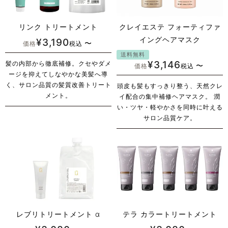
リンク トリートメント
クレイエステ フォーティファ
イングヘアマスク
¥
3,190
〜
価格
税込
送料無料
¥
3,146
髪の内部から徹底補修。クセやダメ
〜
価格
税込
ージを抑えてしなやかな美髪へ導
く、サロン品質の髪質改善トリート
頭皮も髪もすっきり整う、天然クレ
メント。
イ配合の集中補修ヘアマスク。 潤
い・ツヤ・軽やかさを同時に叶える
サロン品質ケア。
レブリトリートメント α
テラ カラートリートメント