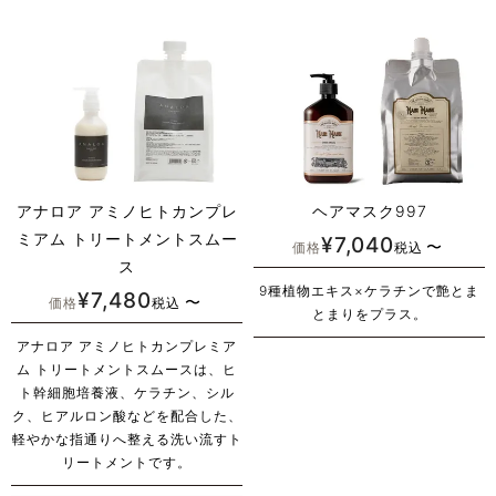
アナロア アミノヒトカンプレ
ヘアマスク997
ミアム トリートメントスムー
¥
7,040
〜
価格
税込
ス
9種植物エキス×ケラチンで艶とま
¥
7,480
〜
価格
税込
とまりをプラス。
アナロア アミノヒトカンプレミア
ム トリートメントスムースは、ヒ
ト幹細胞培養液、ケラチン、シル
ク、ヒアルロン酸などを配合した、
軽やかな指通りへ整える洗い流すト
リートメントです。