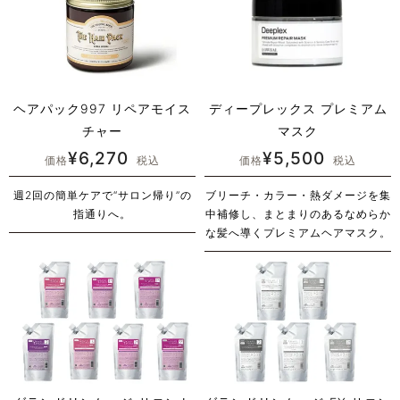
ヘアパック997 リペアモイス
ディープレックス プレミアム
チャー
マスク
¥
6,270
¥
5,500
価格
税込
価格
税込
週2回の簡単ケアで“サロン帰り”の
ブリーチ・カラー・熱ダメージを集
指通りへ。
中補修し、まとまりのあるなめらか
な髪へ導くプレミアムヘアマスク。