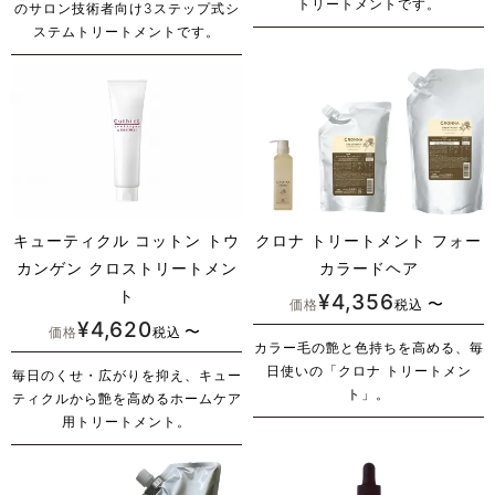
トリートメントです。
のサロン技術者向け3ステップ式シ
ステムトリートメントです。
キューティクル コットン トウ
クロナ トリートメント フォー
カンゲン クロストリートメン
カラードヘア
ト
¥
4,356
〜
価格
税込
¥
4,620
〜
価格
税込
カラー毛の艶と色持ちを高める、毎
日使いの「クロナ トリートメン
毎日のくせ・広がりを抑え、キュー
ト」。
ティクルから艶を高めるホームケア
用トリートメント。