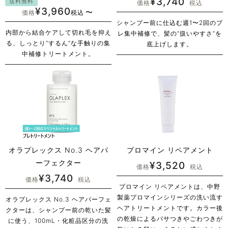
¥
3,740
送料無料
価格
税込
¥
3,960
〜
価格
税込
シャンプー前に仕込む週1〜2回のプ
内部から結合ケアして切れ毛を抑え
レ集中補修で、髪の“扱いやすさ”を
る、しっとり“するん”な手触りの集
底上げします。
中補修トリートメント。
オラプレックス No.3 ヘアパ
プロマイン リペアメント
ーフェクター
¥
3,520
価格
税込
¥
3,740
価格
税込
プロマイン リペアメントは、中野
製薬プロマインシリーズの洗い流す
オラプレックス No.3 ヘアパーフェ
ヘアトリートメントです。カラー後
クターは、シャンプー前の乾いた髪
の乾燥によるパサつきやごわつきが
に使う、100mL・化粧品区分の洗