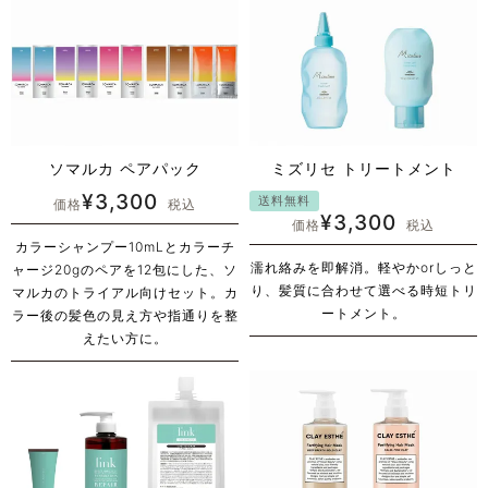
ソマルカ ペアパック
ミズリセ トリートメント
¥
3,300
送料無料
価格
税込
¥
3,300
価格
税込
カラーシャンプー10mLとカラーチ
濡れ絡みを即解消。軽やかorしっと
ャージ20gのペアを12包にした、ソ
り、髪質に合わせて選べる時短トリ
マルカのトライアル向けセット。カ
ートメント。
ラー後の髪色の見え方や指通りを整
えたい方に。