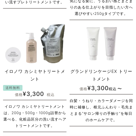
気になる髪に、うるおい感とまとま
い流すプレトリートメントです。
りのある仕上がりを目指したい方へ
選びやすい250gタイプです。
イロノワ カシミヤトリートメ
グランドリンケージEX トリー
ント
トメント
¥
3,300
送料無料
〜
価格
税込
¥
3,300
価格
税込
白髪・うねり・カラーダメージを同
イロノワ カシミヤトリートメント
時に補修し、根元ふんわり・毛先ま
は、200g・500g・1000g詰替から
とまる“サロン帰りの手触り”を毎日
選べる、化粧品区分の洗い流すヘア
のホームケアで。
トリートメントです。