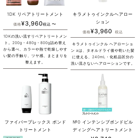
1DK リペアトリートメント
キラメトゥインクルヘアロー
ション
¥
3,960
〜
価格
税込
¥
3,960
価格
税込
1DKの洗い流すリペアトリートメン
ト。200g・480g・800g詰め替え
キラメトゥインクル ヘアローショ
から選べ、カラーや熱で乾燥しやす
ン aは、タオルドライ後や乾いた髪
い髪の手触り、ツヤ感、まとまりを
に使える、240mL・化粧品区分の
整えます。
洗い流さないヘアローションです。
ファイバープレックス ボンド
№0 インテンシブボンドビル
トリートメント
ディングヘアトリートメント