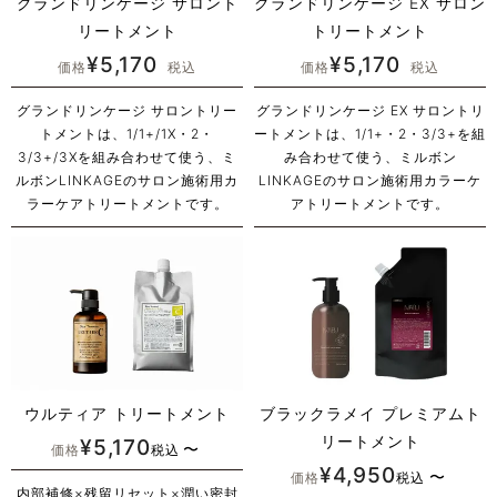
グランドリンケージ サロント
グランドリンケージ EX サロン
リートメント
トリートメント
¥
5,170
¥
5,170
価格
税込
価格
税込
グランドリンケージ サロントリー
グランドリンケージ EX サロントリ
トメントは、1/1+/1X・2・
ートメントは、1/1+・2・3/3+を組
3/3+/3Xを組み合わせて使う、ミ
み合わせて使う、ミルボン
ルボンLINKAGEのサロン施術用カ
LINKAGEのサロン施術用カラーケ
ラーケアトリートメントです。
アトリートメントです。
ウルティア トリートメント
ブラックラメイ プレミアムト
リートメント
¥
5,170
〜
価格
税込
¥
4,950
〜
価格
税込
内部補修×残留リセット×潤い密封