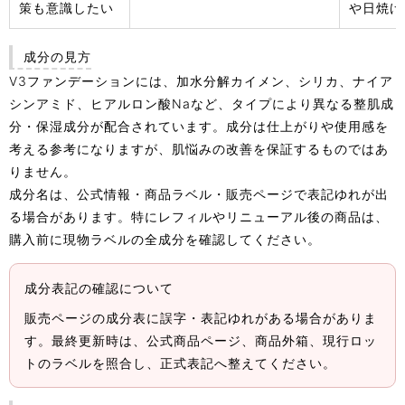
策も意識したい
や日焼け
成分の見方
V3ファンデーションには、加水分解カイメン、シリカ、ナイア
シンアミド、ヒアルロン酸Naなど、タイプにより異なる整肌成
分・保湿成分が配合されています。成分は仕上がりや使用感を
考える参考になりますが、肌悩みの改善を保証するものではあ
りません。
成分名は、公式情報・商品ラベル・販売ページで表記ゆれが出
る場合があります。特にレフィルやリニューアル後の商品は、
購入前に現物ラベルの全成分を確認してください。
成分表記の確認について
販売ページの成分表に誤字・表記ゆれがある場合がありま
す。最終更新時は、公式商品ページ、商品外箱、現行ロッ
トのラベルを照合し、正式表記へ整えてください。