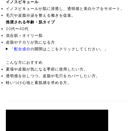
イノスピキュール
イノスピキュールが肌に浸透し、透明感と美白ケアをサポート。
毛穴や皮脂分泌を整える働きを促進。
推奨される年齢・肌タイプ
20代〜40代
混合肌～オイリー肌
皮脂やテカリが気になる方
「
配合成分
の開閉はここをクリックしてください。
」
こんな方におすすめ
夏場や皮脂が気になる季節に使用したい方。
透明感を出しつつ、皮脂や毛穴をカバーしたい方。
軽いつけ心地と素肌感を求める方。