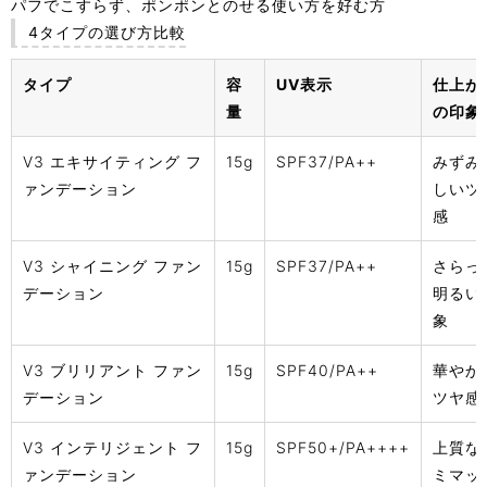
パフでこすらず、ポンポンとのせる使い方を好む方
4タイプの選び方比較
タイプ
容
UV表示
仕上が
量
の印象
V3 エキサイティング フ
15g
SPF37/PA++
みずみ
ァンデーション
しいツ
感
V3 シャイニング ファン
15g
SPF37/PA++
さらっ
デーション
明るい
象
V3 ブリリアント ファン
15g
SPF40/PA++
華やか
デーション
ツヤ感
V3 インテリジェント フ
15g
SPF50+/PA++++
上質な
ァンデーション
ミマッ