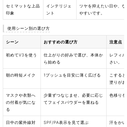
セミマットな上品
インテリジェ
ツヤを抑えたい日や、な
印象
ント
やすいです。
使用シーン別の選び方
シーン
おすすめの選び方
注意点
初めてV3を使う
仕上がりの好みで選び、本体か
レフィル
ら始める
さい。
朝の時短メイク
1プッシュを目安に薄く広げる
こすると
塗りがお
マスクや衣類へ
少量ずつなじませ、必要に応じ
色移りを
の付着が気にな
てフェイスパウダーを重ねる
る
日中の紫外線対
SPF/PA表示を見て選ぶ
汗をかい