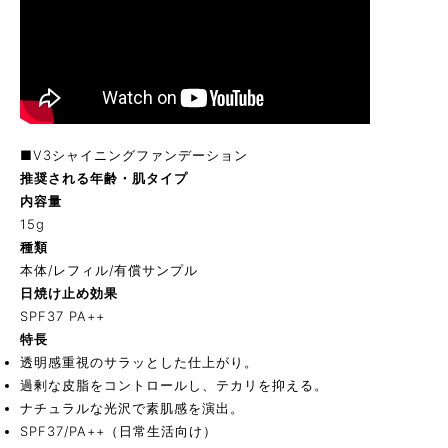
■V3シャイニングファンデーション
推奨される年齢・肌タイプ
内容量
15g
種類
本体/レフィル/有償サンプル
日焼け止め効果
SPF37 PA++
特長
透明感重視のサラッとした仕上がり。
過剰な皮脂をコントロールし、テカリを抑える。
ナチュラルな光沢で素肌感を演出。
SPF37/PA++（日常生活向け）