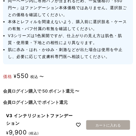
同一ページ内に専用パフが含まれるため、一覧価格の「550
円〜」はファンデーション本体価格ではありません。選択肢ご
との価格を確認してください。
本体とレフィルを間違えないよう、購入前に選択肢名・ケース
の有無・パフ付属の有無を確認してください。
V3シリーズは1色展開ですが、仕上がりの見え方は肌色・肌
質・使用量・下地との相性により異なります。
肌に赤み・はれ・かゆみ・刺激などが出た場合は使用を中止
し、必要に応じて皮膚科専門医へ相談してください。
550
¥
価格
〜
税込
会員ログイン購入で
50
ポイント還元
〜
会員ログイン購入で
ポイント還元
V3 インテリジェントファンデー
ション
カートに入れる
9,900
¥
税込