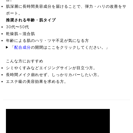
肌深層に長時間美容成分を届けることで、弾力・ハリの改善をサ
ポート。
推奨される年齢・肌タイプ
30代〜50代
乾燥肌～混合肌
年齢による肌のハリ・ツヤ不足が気になる方
「
配合成分
の開閉はここをクリックしてください。
」
こんな方におすすめ
シミやくすみなどエイジングサインが目立つ方。
長時間メイク崩れせず、しっかりカバーしたい方。
エステ級の美容効果を求める方。