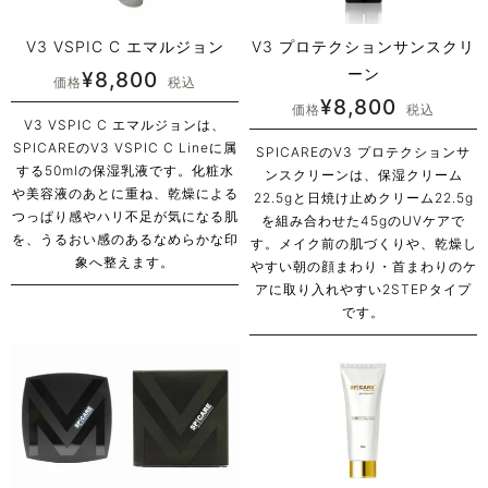
V3 VSPIC C エマルジョン
V3 プロテクションサンスクリ
ーン
¥
8,800
価格
税込
¥
8,800
価格
税込
V3 VSPIC C エマルジョンは、
SPICAREのV3 VSPIC C Lineに属
SPICAREのV3 プロテクションサ
する50mlの保湿乳液です。化粧水
ンスクリーンは、保湿クリーム
や美容液のあとに重ね、乾燥による
22.5gと日焼け止めクリーム22.5g
つっぱり感やハリ不足が気になる肌
を組み合わせた45gのUVケアで
を、うるおい感のあるなめらかな印
す。メイク前の肌づくりや、乾燥し
象へ整えます。
やすい朝の顔まわり・首まわりのケ
アに取り入れやすい2STEPタイプ
です。