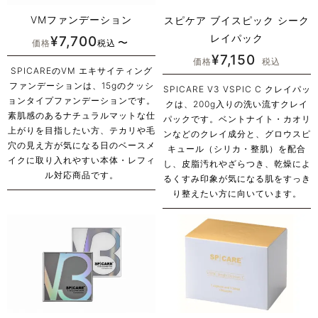
VMファンデーション
スピケア ブイスピック シーク
レイパック
¥
7,700
〜
価格
税込
¥
7,150
価格
税込
SPICAREのVM エキサイティング
ファンデーションは、15gのクッシ
SPICARE V3 VSPIC C クレイパッ
ョンタイプファンデーションです。
クは、200g入りの洗い流すクレイ
素肌感のあるナチュラルマットな仕
パックです。ベントナイト・カオリ
上がりを目指したい方、テカリや毛
ンなどのクレイ成分と、グロウスピ
穴の見え方が気になる日のベースメ
キュール（シリカ・整肌）を配合
イクに取り入れやすい本体・レフィ
し、皮脂汚れやざらつき、乾燥によ
ル対応商品です。
るくすみ印象が気になる肌をすっき
り整えたい方に向いています。