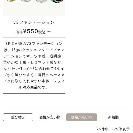
v3ファンデーション
¥
550
〜
価格
税込
SPICAREのV3ファンデーション
は、15gのクッションタイプファン
デーションです。ツヤ感・透明感・
華やかな印象・セミマット感など、
なりたい仕上がりに合わせて4タイ
プから選びやすく、毎日のベースメ
イクに取り入れやすい本体・レフィ
ル対応商品です。
並び替え
価格が安い順
価格が高い順
新着順
25
件中
1
-
25
件表示