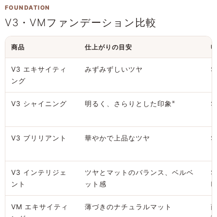
FOUNDATION
V3・VMファンデーション比較
商品
仕上がりの目安
U
V3 エキサイティ
みずみずしいツヤ
S
ング
※
V3 シャイニング
明るく、さらりとした印象
S
V3 ブリリアント
華やかで上品なツヤ
S
V3 インテリジェ
ツヤとマットのバランス、ベルベ
S
ント
ット感
P
VM エキサイティ
薄づきのナチュラルマット