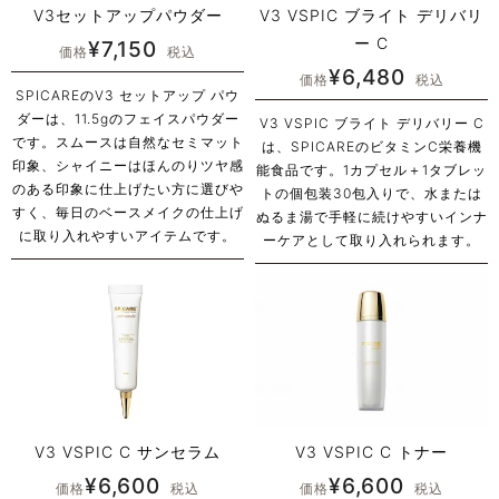
V3セットアップパウダー
V3 VSPIC ブライト デリバリ
ー C
¥
7,150
価格
税込
¥
6,480
価格
税込
SPICAREのV3 セットアップ パウ
ダーは、11.5gのフェイスパウダー
V3 VSPIC ブライト デリバリー C
です。スムースは自然なセミマット
は、SPICAREのビタミンC栄養機
印象、シャイニーはほんのりツヤ感
能食品です。1カプセル＋1タブレッ
のある印象に仕上げたい方に選びや
トの個包装30包入りで、水または
すく、毎日のベースメイクの仕上げ
ぬるま湯で手軽に続けやすいインナ
に取り入れやすいアイテムです。
ーケアとして取り入れられます。
V3 VSPIC C サンセラム
V3 VSPIC C トナー
¥
6,600
¥
6,600
価格
税込
価格
税込