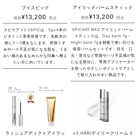
アイリッドバームスティック
ブイスピック
¥
13,200
¥
13,200
価格
税込
価格
税込
SPICARE MES アイリッドバーム
スピケア V3 VSPICは、5g×4本の
スティックは、Day balm 7g・
ビタミンC系美容液です。化粧水の
Night balm 7gを朝夜で使い分ける
後に3～5滴をなじませ、乾燥くす
保湿バームセットです。目元・口
みやハリ不足が気になる肌を、うる
元・首元など乾燥やハリ不足感が気
おい感のあるなめらかな印象へ整え
になる部分に、専用アプリケーター
たい方に向いています。
を使ったやさしいポイントケアとし
て取り入れやすい商品です。
ラッシュアディクトアイラッ
v3 HARIデイリークリーム Ⅱ