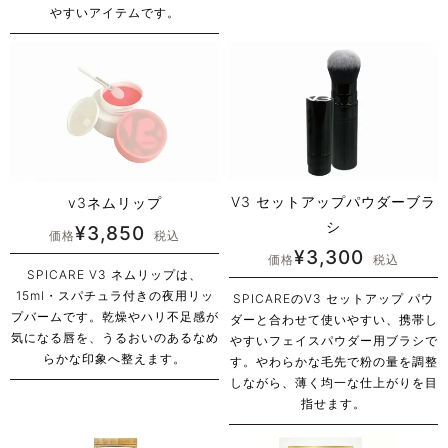
やすいアイテムです。
V3 セットアップパウダーブラ
v3ネムリップ
シ
¥
3,850
価格
税込
¥
3,300
価格
税込
SPICARE V3 ネムリップは、
15ml・スパチュラ付きの夜用リッ
SPICAREのV3 セットアップ パウ
プバームです。乾燥やハリ不足感が
ダーと合わせて使いやすい、携帯し
気になる唇を、うるおいのあるなめ
やすいフェイスパウダー用ブラシで
らかな印象へ整えます。
す。やわらかな毛先で粉の量を調整
しながら、薄く均一な仕上がりを目
指せます。