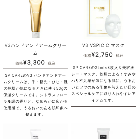
V3ハンドアンドアームクリー
V3 VSPIC C マスク
ム
¥
2,750
価格
税込
¥
3,300
価格
税込
SPICAREの25ml×3枚入り美容液
シートマスク。乾燥によるくすみや
SPICAREのV3 ハンドアンドアー
ハリ不足感が気になる肌に、うるお
ムクリームは、手・指先・ひじ・腕
いとツヤのある印象を与えたい日の
の乾燥が気になるときに使う50gの
スペシャルケアに取り入れやすいア
保湿クリームです。シトラスフロー
イテムです。
ラル調の香りと、なめらかに広がる
使用感で、うるおいのある肌印象へ
整えます。