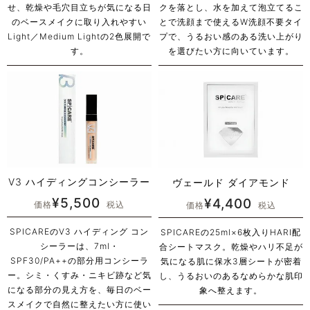
せ、乾燥や毛穴目立ちが気になる日
クを落とし、水を加えて泡立てるこ
のベースメイクに取り入れやすい
とで洗顔まで使えるW洗顔不要タイ
Light／Medium Lightの2色展開で
プで、うるおい感のある洗い上がり
す。
を選びたい方に向いています。
V3 ハイディングコンシーラー
ヴェールド ダイアモンド
¥
5,500
¥
4,400
価格
税込
価格
税込
SPICAREのV3 ハイディング コン
SPICAREの25ml×6枚入りHARI配
シーラーは、7ml・
合シートマスク。乾燥やハリ不足が
SPF30/PA++の部分用コンシーラ
気になる肌に保水3層シートが密着
ー。シミ・くすみ・ニキビ跡など気
し、うるおいのあるなめらかな肌印
になる部分の見え方を、毎日のベー
象へ整えます。
スメイクで自然に整えたい方に使い