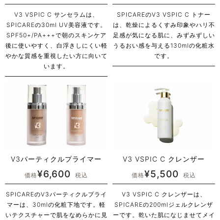
V3 VSPIC C サンセラムは、
SPICAREのV3 VSPIC C トナー
SPICAREの30ml UV美容液です。
は、乾燥によるくすみ印象やハリ不
SPF50+/PA+++で朝のスキンケア
足感が気になる肌に、みずみずしい
後に使いやすく、白浮きしにくい軽
うるおい感を与える130mlの化粧水
やかな質感を重視したい方に向いて
です。
います。
V3パーティクルプライマー
V3 VSPIC C クレンザー
¥
6,600
¥
5,500
価格
税込
価格
税込
SPICAREのV3パーティクルプライ
V3 VSPIC C クレンザーは、
マーは、30mlの化粧下地です。軽
SPICAREの200mlジェルクレンザ
いテクスチャーで肌をなめらかに見
ーです。乾いた肌になじませてメイ