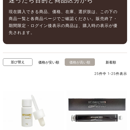
迷ったら目的と商品区分から
現在購入できる商品、価格、在庫、選択肢は、この下の
商品一覧と各商品ページでご確認ください。販売終了・
期間限定・ログイン後表示の商品は、購入時の表示が優
先されます。
並び替え
価格が安い順
価格が高い順
新着順
25
件中
1
-
25
件表示