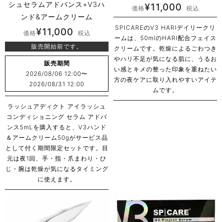
シュセラムアドバンス+V3ハ
¥
11,000
価格
税込
ンド&アームクリーム
SPICAREのV3 HARIデイリークリ
¥
11,000
価格
税込
ームは、50mlのHARI配合フェイス
販売開始前です。
クリームです。乾燥によるごわつき
やハリ不足が気になる肌に、うるお
販売期間
い感とキメの整った印象を重ねたい
2026/08/06 12:00
〜
方の夜ケアに取り入れやすいアイテ
2026/08/31 12:00
ムです。
ラッシュアディクト アイラッシュ
コンディショニング セラム アドバ
ンス5mLを購入すると、V3ハンド
＆アームクリーム50gがサービス品
として付く期間限定セットです。目
元は夜1回、手・指・爪まわり・ひ
じ・腕は乾燥が気になるタイミング
に使えます。