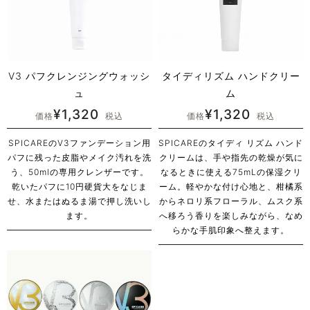
V3 パフクレンジングウォッシ
タイディリズム ハンドクリー
ュ
ム
¥
1,320
¥
1,320
価格
税込
価格
税込
SPICAREのV3ファンデーション用
SPICAREのタイディ リズム ハンド
パフに残った皮脂やメイク汚れを洗
クリームは、手や指先の乾燥が気に
う、50mlの専用クレンザーです。
なるときに使える75mLの保湿クリ
乾いたパフに10円硬貨大をなじま
ーム。軽やかな付け心地と、柑橘系
せ、水またはぬるま湯で押し洗いし
からネロリ系フローラル、ムスク系
ます。
へ移ろう香りを楽しみながら、なめ
らかな手肌印象へ整えます。