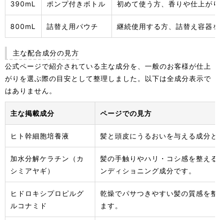
390mL
ポンプ付きボトル
初めて使う方、香りや仕上がり
800mL
詰替え用パウチ
継続使用する方、詰替え容器を
主な配合成分の見方
公式ページで紹介されている主な成分を、一般のお客様が仕上
がりを選ぶ際の目安として整理しました。以下は全成分表示で
はありません。
主な掲載成分
ページでの見方
ヒト幹細胞培養液
髪と頭皮にうるおいを与える成分と
加水分解ケラチン（カ
髪の手触りやハリ・コシ感を整える
シミアヤギ）
ンディショニング成分です。
ヒドロキシプロピルグ
乾燥でパサつきやすい髪の質感を整
ルコナミド
ます。