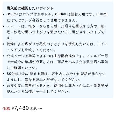
購入前に確認したいポイント
390mLはポンプ付きボトル、800mLは詰替え用です。800mL
だけではポンプ容器として使用できません。
スムースは、軽さ・さらさら感・指通りを重視する方や、細
毛・軟毛で重い仕上がりを避けたい方に選びやすいタイプで
す。
乾燥による広がりや毛先のまとまりを優先したい方は、モイス
トタイプも比較してください。
公式ページで確認できるのは主な配合成分です。アレルギー等
で全成分の確認が必要な方は、商品ラベルまたは販売店へ事前
にご確認ください。
800mLを詰め替える際は、容器内に水分や他製品が残らない
ようにし、異なる製品と混ぜないでください。
頭皮や髪に異常があるとき、使用中に赤み・かゆみ・刺激等が
現れたときは使用を中止してください。
7,480
¥
価格
〜
税込