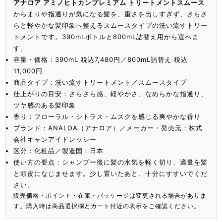
アナロア アミノヒトカンプレミアム トリートメントスムース
からまりや指通りが気になる髪を、重さを出しすぎず、さらさ
らと軽やかな髪印象へ整えるスムースタイプの洗い流すトリー
トメントです。390mLボトルと800mL詰替え用から選べま
す。
容量・価格：390mL 税込7,480円／800mL詰替え 税込
11,000円
商品タイプ：洗い流すトリートメント／スムースタイプ
仕上がりの目安：さらさら感、軽やかさ、なめらかな指通り、
ツヤ感のある髪印象
香り：フローラル・シトラス・ムスクを感じる爽やかな香り
ブランド：ANALOA（アナロア）／メーカー・発売元：株式
会社キャンアイドレッシー
区分：化粧品／製造国：日本
使い方の要点：シャンプー後に髪の水気を軽く切り、適量を髪
と頭皮になじませます。少し置いたあと、十分にすすいでくだ
さい。
販売価格・ポイント・在庫・パッケージは変更される場合がありま
す。購入時は商品選択欄とカート付近の表示をご確認ください。