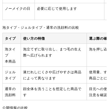
ノーメイクの日
必要に応じて使用します
泡タイプ・ジェルタイプ・通常の洗顔料の比較
タイプ
使い方の特徴
選ぶ際の確
泡タイ
泡立てずに取り出し、まつ毛の生え
泡を押し込
プ
際へ広げられます
本商品
ジェル
液だれしにくさや広げやすさは商品
使用量、す
タイプ
によって異なります
商品ごとに
通常の
顔全体を洗うことを想定した商品で
目元への使
洗顔料
す
注意を確認
公開情報の比較