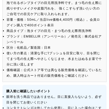
泡で出るポンプタイプの目元用洗浄料です。まつ毛の生え際に
残りやすいメイクや皮脂汚れを、 強くこすらず洗いたい方の
ご自宅での目元ケアに取り入れられます。
容量・価格：50mL／当店live価格4,400円（税込）。会員ロ
グイン購入で400ポイント表示
商品タイプ：泡タイプの目元・まつ毛の生え際用洗浄料
ブランド：EMBELLIR（アンベリール）／発売元：株式会社ア
ンベリール
区分：化粧品／製造国：日本
使い方の要点：清潔な手に1プッシュを目安に取り、目を閉じ
てまつ毛の生え際へやさしくなじませ、水またはぬるま湯で十
分に洗い流します
価格確認：公式ストア等では異なる販売価格を確認しているた
め、購入時はカート付近の販売価格をご確認ください
購入前に確認したいポイント
眼球を洗う商品ではありません。目に直接入らないよう、必ず
目を閉じてお使いください
コンタクトレンズは外してから使用し、目に入った場合はこす