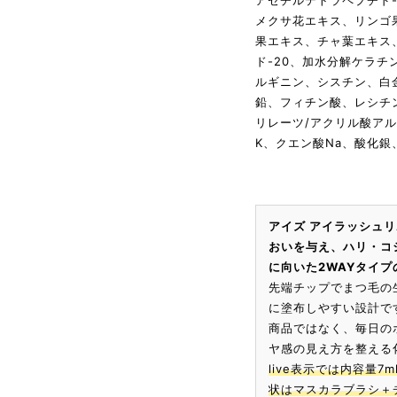
アセチルテトラペプチド-
メクサ花エキス、リンゴ
果エキス、チャ葉エキス
ド-20、加水分解ケラチ
ルギニン、シスチン、白
鉛、フィチン酸、レシチ
リレーツ/アクリル酸アルキ
K、クエン酸Na、酸化
アイズ アイラッシュ
おいを与え、ハリ・コ
に向いた2WAYタイ
先端チップでまつ毛の
に塗布しやすい設計で
商品ではなく、毎日の
ヤ感の見え方を整える
live表示では内容量7
状はマスカラブラシ＋