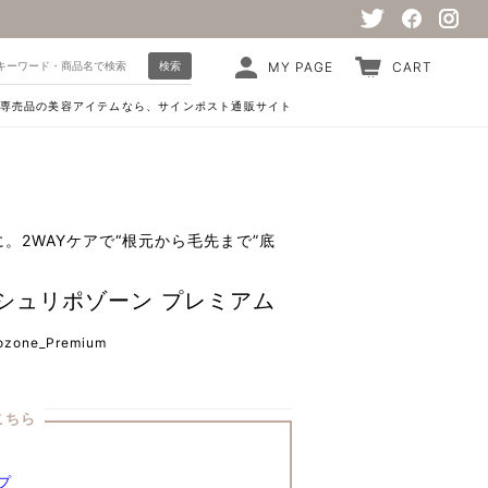
検索
MY PAGE
CART
専売品の美容アイテムなら、サインポスト通販サイト
。2WAYケアで“根元から毛先まで”底
。
シュリポゾーン プレミアム
ozone_Premium
こちら
プ