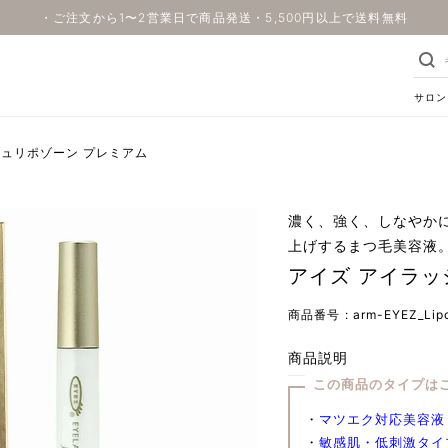
・ご注文から1〜2営業日で商品発送・5,500円以上で送料無料
サロン
シュリポゾーン プレミアム
濃く、強く、しなやかに
上げするまつ毛美容液
アイズ アイラッ
商品番号
arm-EYEZ_Lip
商品説明
この商品のタイプは
・
マツエク対応美容液
・
敏感肌・低刺激タイ