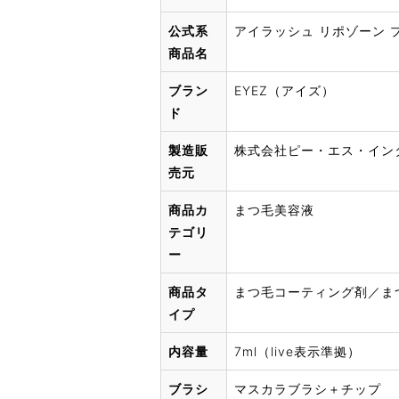
公式系
アイラッシュ リポゾーン プレミ
商品名
ブラン
EYEZ（アイズ）
ド
製造販
株式会社ピー・エス・イン
売元
商品カ
まつ毛美容液
テゴリ
ー
商品タ
まつ毛コーティング剤／ま
イプ
内容量
7ml（live表示準拠）
ブラシ
マスカラブラシ＋チップ