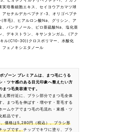
3、ビオチノイルトリペプチド-1、アカツ
果実培養細胞エキス、セイヨウアカマツ球
、アセチルデカペプチド-3、オリゴペプチ
ン(羊毛)、ヒアルロン酸Na、グリシン、ア
金、パンテノール、ピロ亜硫酸Na、塩化亜
ン、デキストラン、キサンタンガム、(アク
ル(C10-30))クロスポリマー、水酸化
銀、フェノキシエタノール
リポゾーン プレミアムは、まつ毛にうる
シ・ツヤ感のある目元印象へ整えたい方
プのまつ毛美容液です。
生え際付近に、ブラシ部分でまつ毛全体
す。まつ毛を伸ばす・増やす・育毛する
ホームケアでまつ毛の毛流れ・束感・ツ
化粧品です。
ml、価格は5,280円（税込）、ブラシ形
チップです。
チップでキワに塗り、ブラ