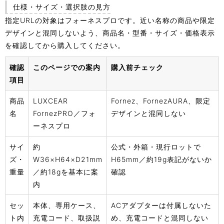
仕様・サイズ・選択肢の見方
指定URLの対象はフォーネスプロです。近い名称の商品や限定
デザインと混同しないよう、商品名・型番・サイズ・価格表示
を確認してから購入してください。
確認
このページでの案内
購入前チェック
項目
商品
LUXCEAR
Fornez、FornezAURA、限定
名
FornezPRO／フォ
デザインと混同しない
ーネスプロ
サイ
約
公式・外箱・現行ロットで
ズ・
W36×H64×D21mm
H65mm／約19g表記がないか
重量
／約18gを基本に案
確認
内
セッ
本体、専用ケース、
ACアダプターは付属しないた
ト内
充電コード、取扱説
め、充電コードと混同しない