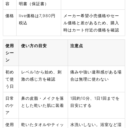
容
明書（保証書）
価格
live価格は7,980円
メーカー希望小売価格やセー
税込
ル価格と差があるため、購入
時はカート付近の価格を確認
使用
使い方の目安
注意点
シー
ン
初め
レベル1から始め、刺
痛みや強い違和感がある場
て使
激の感じ方を確認
合は無理に使わない
う日
日常
鼻の皮脂・メイクを落
1回約10分、1日1回までを
のケ
とした乾いた肌に装着
目安にする
ア
使用
乾いたタオルやティッ
水洗いしない。浴室など湿