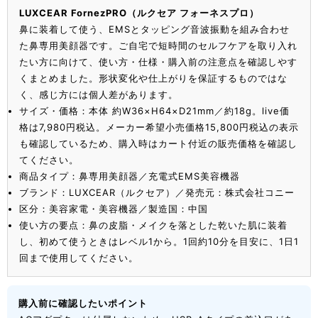
LUXCEAR FornezPRO（ルクセア フォーネスプロ）
鼻に装着して使う、EMSとタッピング音波振動を組み合わせ
た鼻専用美顔器です。ご自宅で短時間のセルフケアを取り入れ
たい方に向けて、使い方・仕様・購入前の注意点を確認しやす
くまとめました。形状変化や仕上がりを保証するものではな
く、感じ方には個人差があります。
サイズ・価格：本体 約W36×H64×D21mm／約18g。live価
格は7,980円税込。メーカー希望小売価格15,800円税込の表示
も確認しているため、購入時はカート付近の販売価格を確認し
てください。
商品タイプ：鼻専用美顔器／充電式EMS美容機器
ブランド：LUXCEAR（ルクセア）／発売元：株式会社コニー
区分：美容家電・美容機器／製造国：中国
使い方の要点：鼻の皮脂・メイクを落とした乾いた肌に装着
し、初めて使うときはレベル1から。1回約10分を目安に、1日1
回まで使用してください。
購入前に確認したいポイント