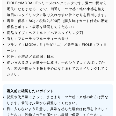
FIOLEのMODALIEシリーズのヘアミルクです。髪の中間から
毛先になじませることで、指通り・ツヤ感・軽い束感を整え、
毎日のスタイリングに取り入れやすい仕上がりを目指します。
容量・価格：80g／税込2,200円（購入時はカート付近の販売
価格とポイント表示を確認してください）
商品タイプ：ヘアミルク／ヘアスタイリング剤
香り：フローラルフルーティーの香り
ブランド：MODALIE（モダリエ）／発売元：FIOLE（フィヨ
ーレ）
区分：化粧品／原産国：日本
使い方の要点：適量を手に取り、手のひらでよくのばしてか
ら、髪の中間から毛先を中心になじませてスタイリングしてく
ださい。
購入前に確認したいポイント
髪質や使用量によって、まとまり・ツヤ感・束感の出方は異な
ります。最初は少量から調整してください。
目に入らないよう注意し、異常を感じた場合は使用を中止して
ください。乳幼児の手の届かない場所で保管してください。