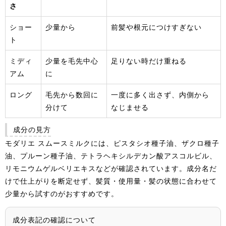
さ
ショー
少量から
前髪や根元につけすぎない
ト
ミディ
少量を毛先中心
足りない時だけ重ねる
アム
に
ロング
毛先から数回に
一度に多く出さず、内側から
分けて
なじませる
成分の見方
モダリエ スムースミルクには、ピスタシオ種子油、ザクロ種子
油、プルーン種子油、テトラヘキシルデカン酸アスコルビル、
リモニウムゲルベリエキスなどが確認されています。成分名だ
けで仕上がりを断定せず、髪質・使用量・髪の状態に合わせて
少量から試すのがおすすめです。
成分表記の確認について