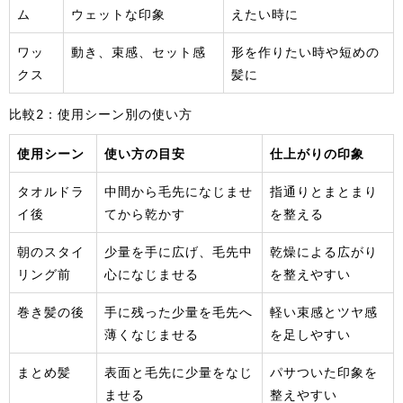
ム
ウェットな印象
えたい時に
ワッ
動き、束感、セット感
形を作りたい時や短めの
クス
髪に
比較2：使用シーン別の使い方
使用シーン
使い方の目安
仕上がりの印象
タオルドラ
中間から毛先になじませ
指通りとまとまり
イ後
てから乾かす
を整える
朝のスタイ
少量を手に広げ、毛先中
乾燥による広がり
リング前
心になじませる
を整えやすい
巻き髪の後
手に残った少量を毛先へ
軽い束感とツヤ感
薄くなじませる
を足しやすい
まとめ髪
表面と毛先に少量をなじ
パサついた印象を
ませる
整えやすい