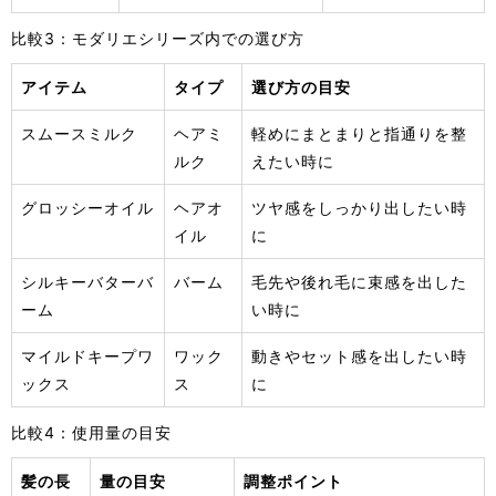
比較3：モダリエシリーズ内での選び方
アイテム
タイプ
選び方の目安
スムースミルク
ヘアミ
軽めにまとまりと指通りを整
ルク
えたい時に
グロッシーオイル
ヘアオ
ツヤ感をしっかり出したい時
イル
に
シルキーバターバ
バーム
毛先や後れ毛に束感を出した
ーム
い時に
マイルドキープワ
ワック
動きやセット感を出したい時
ックス
ス
に
比較4：使用量の目安
髪の長
量の目安
調整ポイント