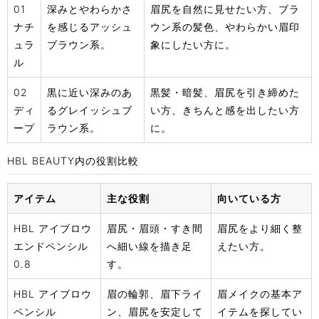
01
深みとやわらかさ
眉尻を自然に見せたい方、ブラ
ナチ
を感じるアッシュ
ウン系の髪色、やわらかい眉印
ュラ
ブラウン系。
象にしたい方に。
ル
02
黒に近い深みのあ
黒髪・暗髪、眉尻を引き締めた
ディ
るグレイッシュブ
い方、きちんと感を出したい方
ープ
ラウン系。
に。
HBL BEAUTY内の役割比較
アイテム
主な役割
向いている方
HBL アイブロウ
眉尻・眉頭・すき間
眉尻をより細く整
エンドペンシル
へ細い線を描き足
えたい方。
0.8
す。
HBL アイブロウ
眉の輪郭、眉下ライ
眉メイクの基本ア
ペンシル
ン、眉尻を安定して
イテムを探してい