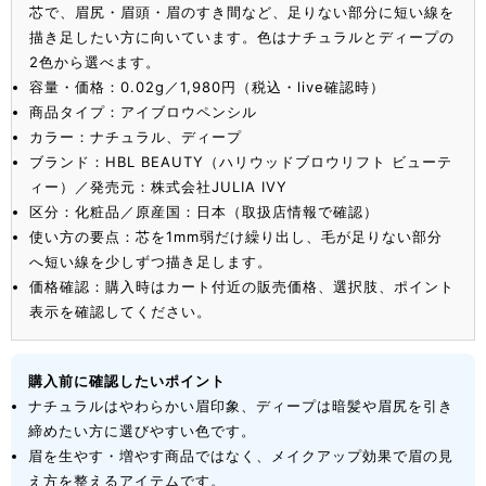
芯で、眉尻・眉頭・眉のすき間など、足りない部分に短い線を
描き足したい方に向いています。色はナチュラルとディープの
2色から選べます。
容量・価格：0.02g／1,980円（税込・live確認時）
商品タイプ：アイブロウペンシル
カラー：ナチュラル、ディープ
ブランド：HBL BEAUTY（ハリウッドブロウリフト ビューテ
ィー）／発売元：株式会社JULIA IVY
区分：化粧品／原産国：日本（取扱店情報で確認）
使い方の要点：芯を1mm弱だけ繰り出し、毛が足りない部分
へ短い線を少しずつ描き足します。
価格確認：購入時はカート付近の販売価格、選択肢、ポイント
表示を確認してください。
購入前に確認したいポイント
ナチュラルはやわらかい眉印象、ディープは暗髪や眉尻を引き
締めたい方に選びやすい色です。
眉を生やす・増やす商品ではなく、メイクアップ効果で眉の見
え方を整えるアイテムです。