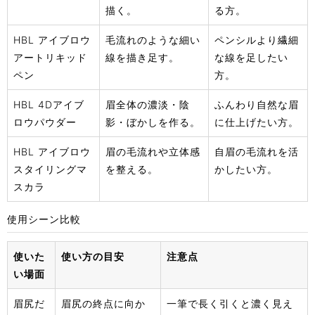
描く。
る方。
HBL アイブロウ
毛流れのような細い
ペンシルより繊細
アートリキッド
線を描き足す。
な線を足したい
ペン
方。
HBL 4Dアイブ
眉全体の濃淡・陰
ふんわり自然な眉
ロウパウダー
影・ぼかしを作る。
に仕上げたい方。
HBL アイブロウ
眉の毛流れや立体感
自眉の毛流れを活
スタイリングマ
を整える。
かしたい方。
スカラ
使用シーン比較
使いた
使い方の目安
注意点
い場面
眉尻だ
眉尻の終点に向か
一筆で長く引くと濃く見え