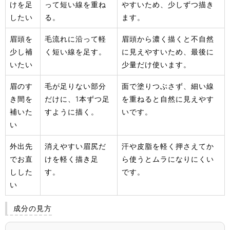
けを足
って短い線を重ね
やすいため、少しずつ描き
したい
る。
ます。
眉頭を
毛流れに沿って軽
眉頭から濃く描くと不自然
少し補
く短い線を足す。
に見えやすいため、最後に
いたい
少量だけ使います。
眉のす
毛が足りない部分
面で塗りつぶさず、細い線
き間を
だけに、1本ずつ足
を重ねると自然に見えやす
補いた
すように描く。
いです。
い
外出先
消えやすい眉尻だ
汗や皮脂を軽く押さえてか
でお直
けを軽く描き足
ら使うとムラになりにくい
しした
す。
です。
い
成分の見方