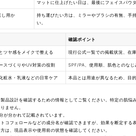
マットに仕上げたい日は、最後にフェイスパウ
直し用か
持ち運びたい方は、ミラーやブラシの有無、手
い。
確認ポイント
とツヤ感をメイクで整える
現行公式一覧での掲載状況、在
ースづくりやUV対策の役割
SPF/PA、使用順、肌色とのな
化粧水・乳液などの日常ケア
本品とは用途が異なるため、目
や製品設計を確認するための情報としてご覧ください。特定の肌悩
ありません。
成分が分かれて記載されています。
、トコフェロールなどの成分名が確認できますが、効果を断定する
な方は、現品表示や使用前の状態を確認してください。