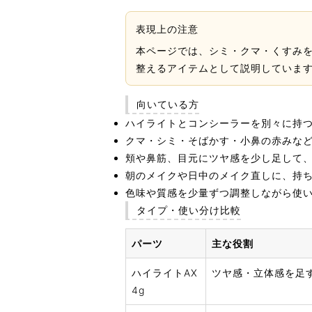
表現上の注意
本ページでは、シミ・クマ・くすみ
整えるアイテムとして説明していま
向いている方
ハイライトとコンシーラーを別々に持つ
クマ・シミ・そばかす・小鼻の赤みな
頬や鼻筋、目元にツヤ感を少し足して
朝のメイクや日中のメイク直しに、持
色味や質感を少量ずつ調整しながら使
タイプ・使い分け比較
パーツ
主な役割
ハイライトAX
ツヤ感・立体感を足
4g