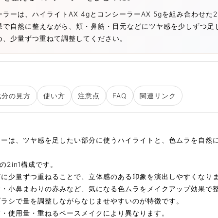
ラーは、ハイライトAX 4gとコンシーラーAX 5gを組み合わせた
果で自然に整えながら、頬・鼻筋・目元などにツヤ感を少しずつ足
め、少量ずつ重ねて調整してください。
成分の見方
使い方
注意点
FAQ
関連リンク
ラーは、ツヤ感を足したい部分に使うハイライトと、色ムラを自然
の2in1構成です。
どに少量ずつ重ねることで、立体感のある印象を演出しやすくなり
す・小鼻まわりの赤みなど、気になる色ムラをメイクアップ効果で
ブラシで量を調整しながらなじませやすいのが特徴です。
質・使用量・重ねるベースメイクにより異なります。