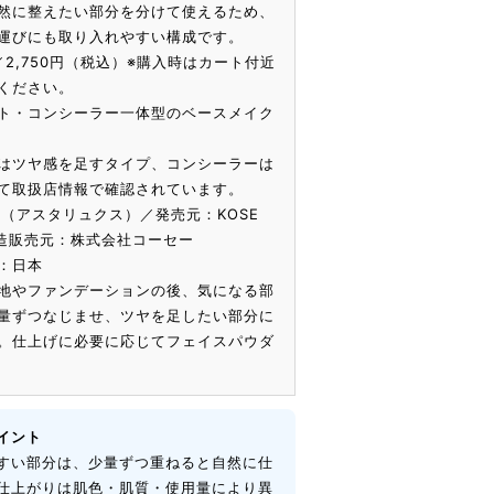
然に整えたい部分を分けて使えるため、
運びにも取り入れやすい構成です。
／2,750円（税込）※購入時はカート付近
ください。
ト・コンシーラー一体型のベースメイク
はツヤ感を足すタイプ、コンシーラーは
て取扱店情報で確認されています。
XE（アスタリュクス）／発売元：KOSE
／製造販売元：株式会社コーセー
：日本
地やファンデーションの後、気になる部
量ずつなじませ、ツヤを足したい部分に
。仕上げに必要に応じてフェイスパウダ
イント
すい部分は、少量ずつ重ねると自然に仕
仕上がりは肌色・肌質・使用量により異