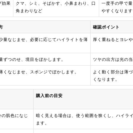
プ効果
クマ、シミ、そばかす、小鼻まわり、口
一度手の甲で量
角まわりなど
やすくなります
方
確認ポイント
少量なじませ、必要に応じてハイライトを薄
厚く重ねるとヨレや
量ずつのせ、境目をぼかします。
ツヤの出方は光の当
薄くなじませ、スポンジでぼかします。
よく動く部分は薄づ
くなります。
購入前の目安
分の肌色になじ
暗く見える場合は、使う範囲を狭くし、ハイラ
ます。