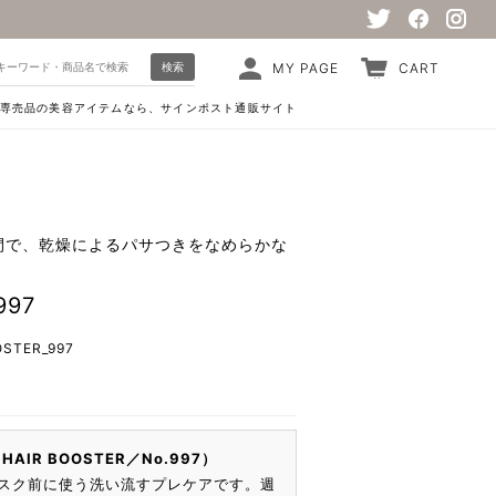
検索
MY PAGE
CART
専売品の美容アイテムなら、サインポスト通販サイト
間で、乾燥によるパサつきをなめらかな
97
OSTER_997
AIR BOOSTER／No.997）
スク前に使う洗い流すプレケアです。週