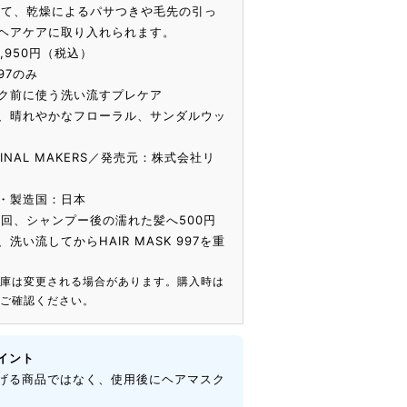
して、乾燥によるパサつきや毛先の引っ
ヘアケアに取り入れられます。
,950円（税込）
97のみ
ク前に使う洗い流すプレケア
、晴れやかなフローラル、サンダルウッ
GINAL MAKERS／発売元：株式会社リ
・製造国：日本
3回、シャンプー後の濡れた髪へ500円
い流してからHAIR MASK 997を重
在庫は変更される場合があります。購入時は
をご確認ください。
イント
げる商品ではなく、使用後にヘアマスク