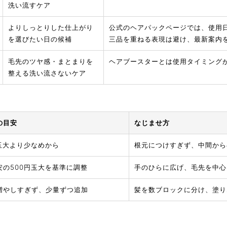
洗い流すケア
よりしっとりした仕上がり
公式のヘアパックページでは、使用
を選びたい日の候補
三品を重ねる表現は避け、最新案内
毛先のツヤ感・まとまりを
ヘアブースターとは使用タイミング
整える洗い流さないケア
の目安
なじませ方
円玉大より少なめから
根元につけすぎず、中間から
安の500円玉大を基準に調整
手のひらに広げ、毛先を中心
増やしすぎず、少量ずつ追加
髪を数ブロックに分け、塗り