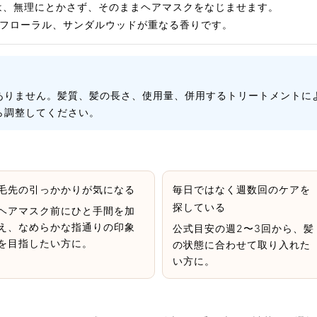
は、無理にとかさず、そのままヘアマスクをなじませます。
るいフローラル、サンダルウッドが重なる香りです。
ありません。髪質、髪の長さ、使用量、併用するトリートメントに
ら調整してください。
毛先の引っかかりが気になる
毎日ではなく週数回のケアを
探している
ヘアマスク前にひと手間を加
え、なめらかな指通りの印象
公式目安の週2〜3回から、髪
を目指したい方に。
の状態に合わせて取り入れた
い方に。