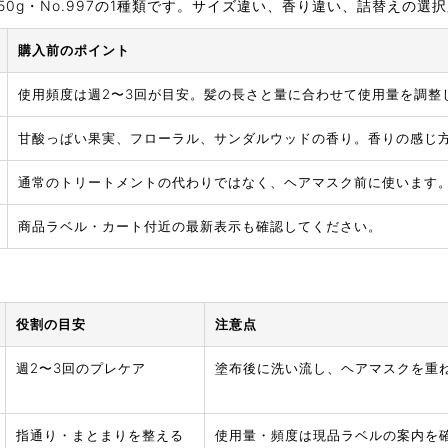
0g・No.997の1種類です。サイズ違い、香り違い、詰替えの選
購入前のポイント
使用頻度は週2〜3回が目安。髪の長さと量に合わせて使用量を調整
甘酸っぱい果実、フローラル、サンダルウッドの香り。香りの感じ
通常のトリートメントの代わりではなく、ヘアマスク前に使います
商品ラベル・カート付近の最新表示も確認してください。
役割の目安
注意点
週2〜3回のプレケア
塗布後に洗い流し、ヘアマスクを重
指通り・まとまりを整える
使用量・頻度は現品ラベルの案内を