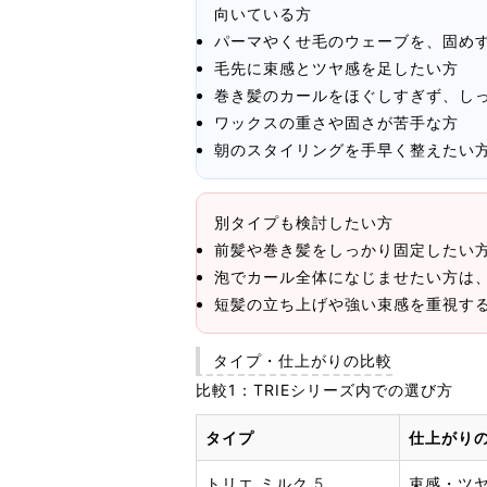
向いている方
パーマやくせ毛のウェーブを、固め
毛先に束感とツヤ感を足したい方
巻き髪のカールをほぐしすぎず、し
ワックスの重さや固さが苦手な方
朝のスタイリングを手早く整えたい
別タイプも検討したい方
前髪や巻き髪をしっかり固定したい方
泡でカール全体になじませたい方は、
短髪の立ち上げや強い束感を重視する
タイプ・仕上がりの比較
比較1：TRIEシリーズ内での選び方
タイプ
仕上がり
トリエ ミルク 5
束感・ツ