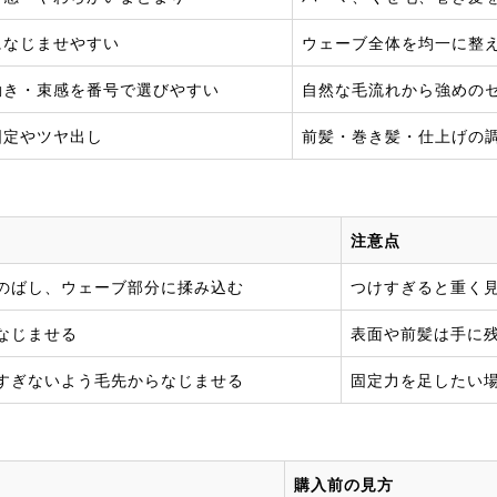
になじませやすい
ウェーブ全体を均一に整
動き・束感を番号で選びやすい
自然な毛流れから強めの
固定やツヤ出し
前髪・巻き髪・仕上げの
注意点
のばし、ウェーブ部分に揉み込む
つけすぎると重く
なじませる
表面や前髪は手に
すぎないよう毛先からなじませる
固定力を足したい
購入前の見方