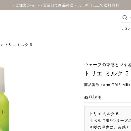
・ご注文から1〜2営業日で商品発送・5,500円以上で送料無料
サロン
トリエ ミルク 5
ウェーブの束感とツヤ
トリエ ミルク 5
商品番号
arm-TRIE_Milk
商品説明
トリエ ミルク 5
ルベル TRIEシリー
き髪の毛先に、束感と