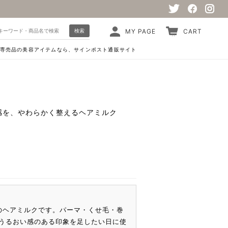
検索
MY PAGE
CART
専売品の美容アイテムなら、サインポスト通販サイト
感を、やわらかく整えるヘアミルク
ズのヘアミルクです。パーマ・くせ毛・巻
うるおい感のある印象を足したい日に使