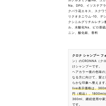
ルグルタミン酸Na、コカ
Na、DPG、イソステ
クバラ花エキス、スクワ
リクオタニウム-10、デ
クシニルグリチルレチン酸
ル、水酸化Na、ピロ亜硫
ニン、酸化銀、香料
クロナ シャンプー フ
ン）のCRONNA（
けシャンプーです。
ヘアカラー後の色味の
なる方に向けて、髪と
らかな印象へ整えます
live表示価格は、360m
円（税込）、1800ml
360ml、継続使用や
です。