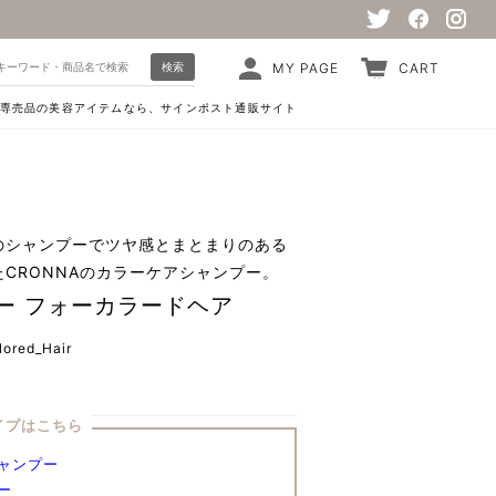
検索
MY PAGE
CART
専売品の美容アイテムなら、サインポスト通販サイト
のシャンプーでツヤ感とまとまりのある
CRONNAのカラーケアシャンプー。
ー フォーカラードヘア
ored_Hair
イプはこちら
ャンプー
ー