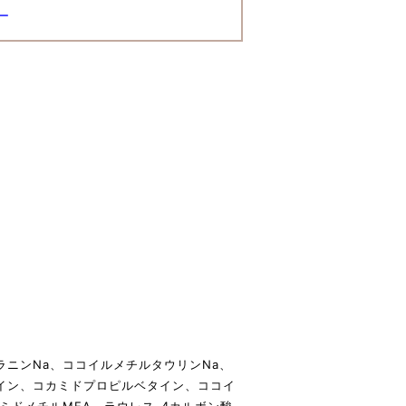
ー
ラニンNa、ココイルメチルタウリンNa、
イン、コカミドプロピルベタイン、ココイ