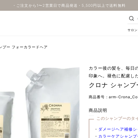
・ご注文から1〜2営業日で商品発送・5,500円以上で送料無料
サロン
ンプー フォーカラードヘア
カラー後の髪を、毎日
印象へ。褪色に配慮した
クロナ シャンプ
商品番号
arm-Crona_Col
商品説明
このシャンプーのタ
・
ダメージヘア補修シ
・
カラーケアシャンプ