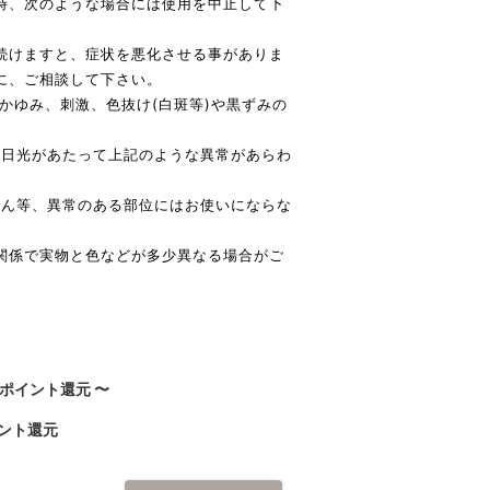
時、次のような場合には使用を中止して下
続けますと、症状を悪化させる事がありま
に、ご相談して下さい。
、かゆみ、刺激、色抜け(白斑等)や黒ずみの
直射日光があたって上記のような異常があらわ
っしん等、異常のある部位にはお使いにならな
関係で実物と色などが多少異なる場合がご
ポイント還元
〜
ント還元