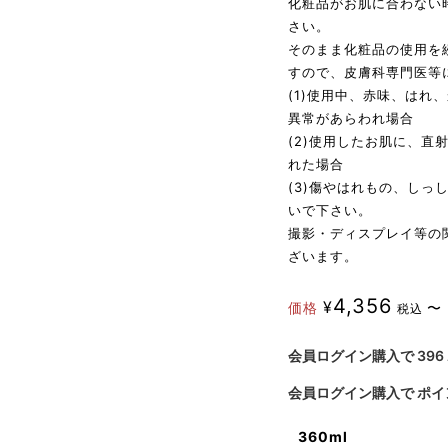
化粧品がお肌に合わない
さい。
そのまま化粧品の使用を
すので、皮膚科専門医等
(1)使用中、赤味、はれ
異常があらわれ場合
(2)使用したお肌に、
れた場合
(3)傷やはれもの、し
いで下さい。
撮影・ディスプレイ等の
ざいます。
4,356
¥
価格
〜
税込
会員ログイン購入で
396
会員ログイン購入で
ポイ
360ml