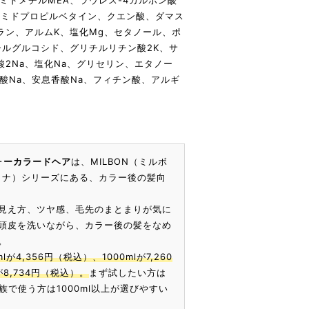
ミドメチルMEA、ラウレス-4カルボン酸
アラミドプロピルベタイン、クエン酸、ダマス
ラン、アルムK、塩化Mg、セタノール、ポ
シルグルコシド、グリチルリチン酸2K、サ
2Na、塩化Na、グリセリン、エタノー
酸Na、安息香酸Na、フィチン酸、アルギ
ォーカラードヘア
は、MILBON（ミルボ
クロナ）シリーズにある、カラー後の髪向
見え方、ツヤ感、毛先のまとまりが気に
頭皮を洗いながら、カラー後の髪をなめ
。
lが4,356円（税込）、1000mlが7,260
が8,734円（税込）。
まず試したい方は
家族で使う方は1000ml以上が選びやすい