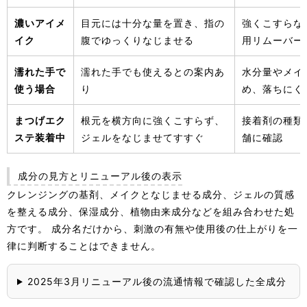
濃いアイメ
目元には十分な量を置き、指の
強くこすらな
イク
腹でゆっくりなじませる
用リムーバー
濡れた手で
濡れた手でも使えるとの案内あ
水分量やメイ
使う場合
り
め、落ちにく
まつげエク
根元を横方向に強くこすらず、
接着剤の種類
ステ装着中
ジェルをなじませてすすぐ
舗に確認
成分の見方とリニューアル後の表示
クレンジングの基剤、メイクとなじませる成分、ジェルの質感
を整える成分、保湿成分、植物由来成分などを組み合わせた処
方です。 成分名だけから、刺激の有無や使用後の仕上がりを一
律に判断することはできません。
2025年3月リニューアル後の流通情報で確認した全成分