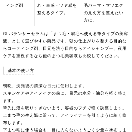
ィング剤
れ・束感・ツヤ感を
毛パーマ・マツエク
整えるタイプ。
の見え方を整えたい
方に。
GLバランサーセラムは「まつ毛・眉毛へ使える筆タイプの美容
液」として選びやすい商品です。朝の仕上がりを整える目的な
らコーティング剤、目元を洗う目的ならアイシャンプー、夜用
ケアを重視するなら他のまつ毛美容液も比較してください。
基本の使い方
朝晩、洗顔後の清潔な目元に使用します。
スキンケアやアイメイクの前に、目元の水分・油分を軽く整え
ます。
筆先に液を取りすぎないよう、容器のフチで軽く調整します。
上まつ毛の生え際に沿って、アイライナーを引くように細く塗
布します。
下まつ毛に使う場合も、目に入らないようごく少量を塗布しま