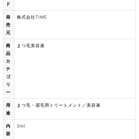
ド
発
株式会社TIME
売
元
商
まつ毛美容液
品
カ
テ
ゴ
リ
ー
用
まつ毛・眉毛用トリートメント／美容液
途
内
3ml
容