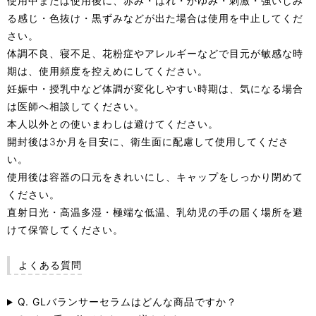
使用中または使用後に、赤み・はれ・かゆみ・刺激・強いしみ
る感じ・色抜け・黒ずみなどが出た場合は使用を中止してくだ
さい。
体調不良、寝不足、花粉症やアレルギーなどで目元が敏感な時
期は、使用頻度を控えめにしてください。
妊娠中・授乳中など体調が変化しやすい時期は、気になる場合
は医師へ相談してください。
本人以外との使いまわしは避けてください。
開封後は3か月を目安に、衛生面に配慮して使用してくださ
い。
使用後は容器の口元をきれいにし、キャップをしっかり閉めて
ください。
直射日光・高温多湿・極端な低温、乳幼児の手の届く場所を避
けて保管してください。
よくある質問
Q. GLバランサーセラムはどんな商品ですか？