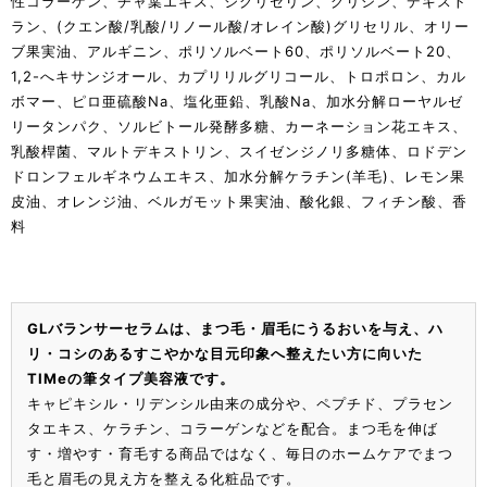
性コラーゲン、チャ葉エキス、ジグリセリン、グリシン、デキスト
ラン、(クエン酸/乳酸/リノール酸/オレイン酸)グリセリル、オリー
ブ果実油、アルギニン、ポリソルベート60、ポリソルベート20、
1,2-へキサンジオール、カプリリルグリコール、トロポロン、カル
ボマー、ピロ亜硫酸Na、塩化亜鉛、乳酸Na、加水分解ローヤルゼ
リータンパク、ソルビトール発酵多糖、カーネーション花エキス、
乳酸桿菌、マルトデキストリン、スイゼンジノリ多糖体、ロドデン
ドロンフェルギネウムエキス、加水分解ケラチン(羊毛)、レモン果
皮油、オレンジ油、ベルガモット果実油、酸化銀、フィチン酸、香
料
GLバランサーセラムは、まつ毛・眉毛にうるおいを与え、ハ
リ・コシのあるすこやかな目元印象へ整えたい方に向いた
TIMeの筆タイプ美容液です。
キャピキシル・リデンシル由来の成分や、ペプチド、プラセン
タエキス、ケラチン、コラーゲンなどを配合。まつ毛を伸ば
す・増やす・育毛する商品ではなく、毎日のホームケアでまつ
毛と眉毛の見え方を整える化粧品です。