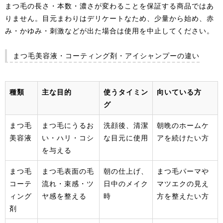
まつ毛の長さ・本数・濃さが変わることを保証する商品ではあ
りません。目元まわりはデリケートなため、少量から始め、赤
み・かゆみ・刺激などが出た場合は使用を中止してください。
まつ毛美容液・コーティング剤・アイシャンプーの違い
種類
主な目的
使うタイミン
向いている方
グ
まつ毛
まつ毛にうるお
洗顔後、清潔
朝晩のホームケ
美容液
い・ハリ・コシ
な目元に使用
アを続けたい方
を与える
まつ毛
まつ毛表面の毛
朝の仕上げ、
まつ毛パーマや
コーテ
流れ・束感・ツ
日中のメイク
マツエクの見え
ィング
ヤ感を整える
時
方を整えたい方
剤