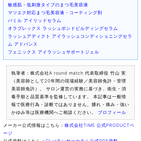
敏感肌・低刺激タイプのまつ毛美容液
マツエク対応まつ毛美容液・コーティング剤
バミル アイリッドセラム
オラプレックス ラッシュボンドビルディングセラム
ラッシュアディクト アイラッシュコンディショニングセラ
ム アドバンス
フェニックス アイラッシュサポートジェル
執筆者：株式会社A round match 代表取締役 竹山 実
（美容師として20年間の現場経験／美容師免許・管理
美容師免許）。 サロン運営の実務に基づき、衛生・消
毒手順と品質基準を監修しています。 本記事は一般情
報で医療行為・診断ではありません。腫れ・痛み・強い
かゆみ等は医療機関へご相談ください。
プロフィール
メーカー公式情報はこちら：
株式会社TIME 公式PRODUCTペ
ージ
公式資料はこちら：
GLバランサーセラム公式PDF資料