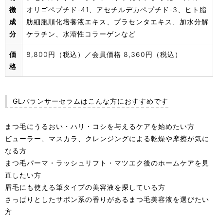
徴
オリゴペプチド-41、アセチルデカペプチド-3、ヒト脂
成
肪細胞順化培養液エキス、プラセンタエキス、加水分解
分
ケラチン、水溶性コラーゲンなど
価
8,800円（税込）／会員価格 8,360円（税込）
格
GLバランサーセラムはこんな方におすすめです
まつ毛にうるおい・ハリ・コシを与えるケアを始めたい方
ビューラー、マスカラ、クレンジングによる乾燥や摩擦が気に
なる方
まつ毛パーマ・ラッシュリフト・マツエク後のホームケアを見
直したい方
眉毛にも使える筆タイプの美容液を探している方
さっぱりとしたサボン系の香りがあるまつ毛美容液を選びたい
方