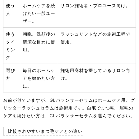
使う
ホームケアを続
サロン施術者・プロユース向け。
人
けたい一般ユー
ザー。
使う
朝晩、洗顔後の
ラッシュリフトなどの施術工程で
タイ
清潔な目元に使
使用。
ミン
用。
グ
選び
毎日のホームケ
施術用商材を探しているサロン向
方
アを始めたい方
け。
に。
名前が似ていますが、GLバランサーセラムはホームケア用、グ
リッターラッシュセラムは施術用です。自宅でまつ毛・眉毛の
ケアを続けたい方は、GLバランサーセラムを選んでください。
比較されやすいまつ毛ケアとの違い