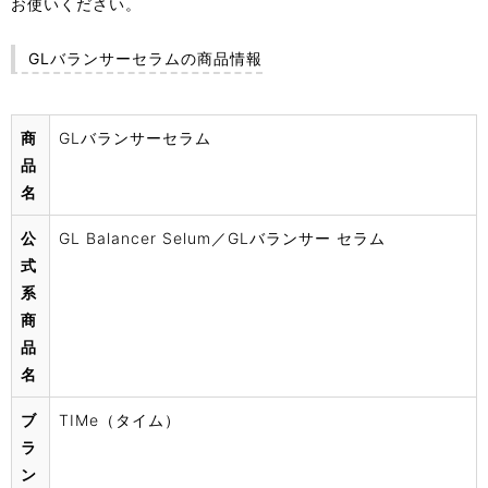
お使いください。
GLバランサーセラムの商品情報
商
GLバランサーセラム
品
名
公
GL Balancer Selum／GLバランサー セラム
式
系
商
品
名
ブ
TIMe（タイム）
ラ
ン