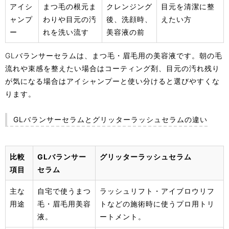
アイシ
まつ毛の根元ま
クレンジング
目元を清潔に整
ャンプ
わりや目元の汚
後、洗顔時、
えたい方
ー
れを洗い流す
美容液の前
GLバランサーセラムは、まつ毛・眉毛用の美容液です。朝の毛
流れや束感を整えたい場合はコーティング剤、目元の汚れ残り
が気になる場合はアイシャンプーと使い分けると選びやすくな
ります。
GLバランサーセラムとグリッターラッシュセラムの違い
比較
GLバランサー
グリッターラッシュセラム
項目
セラム
主な
自宅で使うまつ
ラッシュリフト・アイブロウリフ
用途
毛・眉毛用美容
トなどの施術時に使うプロ用トリ
液。
ートメント。