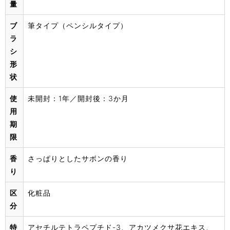
量
ブ
筆タイプ（ペンシルタイプ）
ラ
シ
形
状
使
未開封：1年／開封後：3か月
用
期
限
香
さっぱりとしたサボンの香り
り
区
化粧品
分
特
アセチルテトラペプチド-3、アカツメクサ花エキス、