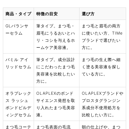
商品・タイプ
特徴の目安
選び方
GLバランサ
筆タイプ。まつ毛・
まつ毛と眉毛の両方
ーセラム
眉毛にうるおいとハ
に使いたい方、TIMe
リ・コシを与えるホ
ブランドで選びたい
ームケア美容液。
方に。
バミル アイ
筆タイプ。成分設計
まつ毛の生え際へ細
リッドセラム
にこだわったまつ毛
く塗る美容液を探し
美容液を比較したい
ている方に。
方に。
オラプレック
OLAPLEXのボンド
OLAPLEXブランドや
ス ラッシュ
サイエンス発想を取
プロスタグランジン
ボンドビルデ
り入れたまつ毛美容
系成分不使用処方を
ィングセラム
液。
比較したい方に。
まつ毛コーテ
まつ毛表面の毛流
朝の仕上げや、まつ