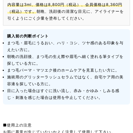
内容量は3ml、価格は8,800円（税込）、会員価格は8,360円
（税込）です。
朝晩、洗顔後の清潔な目元に、アイライナーを
引くようにごく少量を塗布してください。
購入前の判断ポイント
まつ毛・眉毛にうるおい、ハリ・コシ、ツヤ感のある印象を与
えたい方に。
朝晩の洗顔後、まつ毛の生え際や眉毛へ細く塗れる筆タイプを
探している方に。
まつ毛パーマ・マツエク後のホームケアを見直したい方に。
施術用のグリッターラッシュセラムではなく、自宅ケア用の美
容液を探している方に。
目に入った場合はすぐに洗い流し、赤み・かゆみ・しみる感
じ・刺激を感じた場合は使用を中止してください。
■使用上の注意
お肌に異常が生じていないかよく注意して使用して下さい。