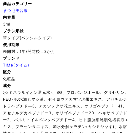
商品カテゴリー
まつ毛美容液
内容量
3ml
ブラシ形状
筆タイプ(ペンシルタイプ)
使用期限
未開封：1年/開封後：3か月
ブランド
TIMe(タイム)
区分
化粧品
成分
水(ミネラルイオン還元水)、BG、プロパンジオール、グリセリン、
PEG-40水添ヒマシ油、セイヨウアカマツ球果エキス、アセチルテ
トラペプチド―3、アカツメクサ花エキス、オリゴペプチドー41、
アセチルデカペプチドー3、オリゴペプチドー20、ヘキサペプチド
ー2、パルミトイルペンタペプチドー4、ヒト脂肪細胞順化培養液エ
キス、プラセンタエキス、加水分解ケラチン(カシミヤヤギ)、水溶