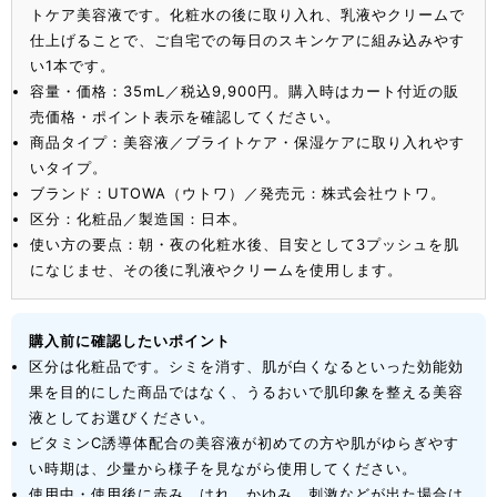
トケア美容液です。化粧水の後に取り入れ、乳液やクリームで
仕上げることで、ご自宅での毎日のスキンケアに組み込みやす
い1本です。
容量・価格：35mL／税込9,900円。購入時はカート付近の販
売価格・ポイント表示を確認してください。
商品タイプ：美容液／ブライトケア・保湿ケアに取り入れやす
いタイプ。
ブランド：UTOWA（ウトワ）／発売元：株式会社ウトワ。
区分：化粧品／製造国：日本。
使い方の要点：朝・夜の化粧水後、目安として3プッシュを肌
になじませ、その後に乳液やクリームを使用します。
購入前に確認したいポイント
区分は化粧品です。シミを消す、肌が白くなるといった効能効
果を目的にした商品ではなく、うるおいで肌印象を整える美容
液としてお選びください。
ビタミンC誘導体配合の美容液が初めての方や肌がゆらぎやす
い時期は、少量から様子を見ながら使用してください。
使用中・使用後に赤み、はれ、かゆみ、刺激などが出た場合は