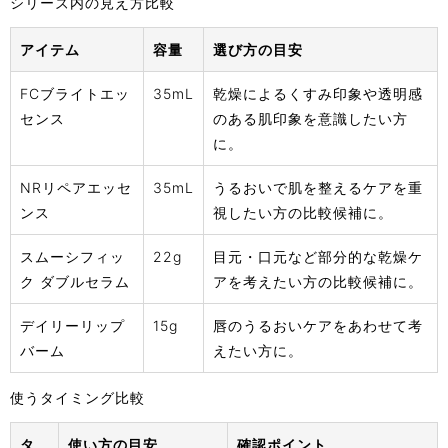
シリーズ内の見え方比較
アイテム
容量
選び方の目安
FCブライトエッ
35mL
乾燥によるくすみ印象や透明感
センス
のある肌印象を意識したい方
に。
NRリペアエッセ
35mL
うるおいで肌を整えるケアを重
ンス
視したい方の比較候補に。
スムーシフィッ
22g
目元・口元など部分的な乾燥ケ
ク ダブルセラム
アを考えたい方の比較候補に。
デイリーリップ
15g
唇のうるおいケアをあわせて考
バーム
えたい方に。
使うタイミング比較
タ
使い方の目安
確認ポイント