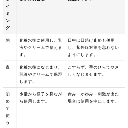
イ
ミ
ン
グ
朝
化粧水後に使用し、乳
日中は日焼け止めも併用
液やクリームで整えま
し、紫外線対策を忘れない
す。
ようにします。
夜
化粧水後になじませ、
こすらず、手のひらでやさ
乳液やクリームで保湿
しくなじませます。
します。
初
少量から様子を見なが
赤み・かゆみ・刺激が出た
め
ら使用します。
場合は使用を中止します。
て
使
う