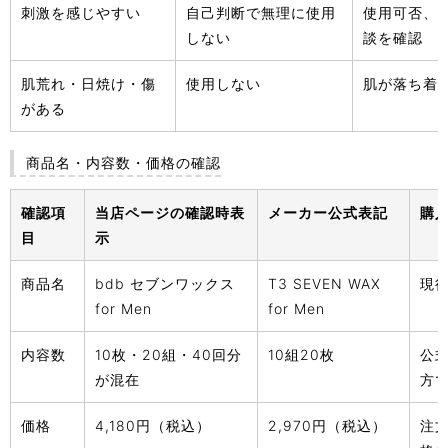
刺激を感じやすい
自己判断で無理に使用
使用可否、
しない
談を確認
肌荒れ・日焼け・傷
使用しない
肌が落ち着
がある
商品名・内容数・価格の確認
確認項
当店ページの確認時表
メーカー公式表記
購
目
示
商品名
bdb セブンワックス
T3 SEVEN WAX
現行
for Men
for Men
内容数
10枚・20組・40回分
10組20枚
公
が混在
方
価格
4,180円（税込）
2,970円（税込）
注