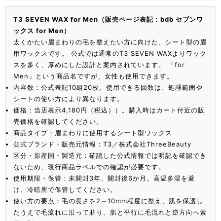
T3 SEVEN WAX for Men（販売ページ表記：bdb セブンワ
ックス for Men）
太くかたい眉まわりの毛を整えたい方に向けた、シート型の眉
用ワックスです。 公式では通常のT3 SEVEN WAXよりワック
スを多く、厚めにした設計と案内されています。 「for
Men」という商品名ですが、女性も使用できます。
内容数：公式表記10組20枚。使用できる回数は、処理範囲や
シートの使い方により異なります。
価格：当店表示4,180円（税込））。購入時はカート付近の販
売価格を確認してください。
商品タイプ：眉まわりに使用するシート型ワックス
公式ブランド・販売元情報：T3／株式会社ThreeBeauty
区分・原産国・製造元：確認した公式情報では明記を確認でき
ないため、現行商品ラベルでの確認が必要です。
使用期限・保管：未開封3年、開封後6か月。高温多湿を避
け、冷暗所で保管してください。
使い方の要点：毛の長さを2～10mm程度に整え、肌を保護し
たうえで毛流れに沿って貼り、肌と平行に毛流れと逆方向へ素