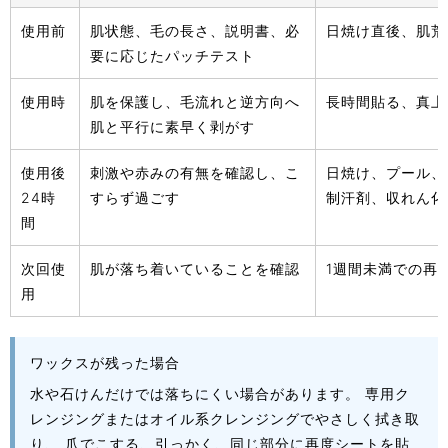
使用前
肌状態、毛の長さ、説明書、必
日焼け直後、肌荒
要に応じたパッチテスト
使用時
肌を保護し、毛流れと逆方向へ
長時間貼る、真上
肌と平行に素早く剥がす
使用後
刺激や赤みの有無を確認し、こ
日焼け、プール、
24時
すらず過ごす
制汗剤、収れん化
間
次回使
肌が落ち着いていることを確認
1週間未満での再
用
ワックスが残った場合
水や石けんだけでは落ちにくい場合があります。 専用ク
レンジングまたはオイル系クレンジングでやさしく拭き取
り、 爪でこする、引っかく、同じ部分に再度シートを貼