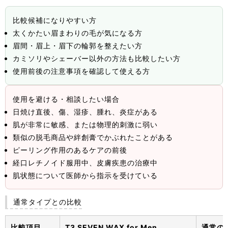
比較候補になりやすい方
太くかたい眉まわりの毛が気になる方
眉間・眉上・眉下の輪郭を整えたい方
カミソリやシェーバー以外の方法も比較したい方
使用前後の注意事項を確認して使える方
使用を避ける・相談したい場合
日焼け直後、傷、湿疹、腫れ、炎症がある
肌が非常に敏感、または物理的刺激に弱い
類似の脱毛商品や絆創膏でかぶれたことがある
ピーリング作用のあるケアの前後
経口レチノイド服用中、皮膚疾患の治療中
肌状態について医師から指示を受けている
通常タイプとの比較
比較項目
T3 SEVEN WAX for Men
通常のT