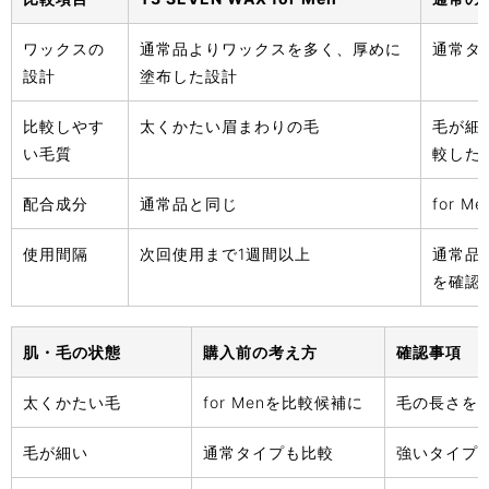
ワックスの
通常品よりワックスを多く、厚めに
通常タ
設計
塗布した設計
比較しやす
太くかたい眉まわりの毛
毛が細い
い毛質
較した
配合成分
通常品と同じ
for M
使用間隔
次回使用まで1週間以上
通常品
を確認
肌・毛の状態
購入前の考え方
確認事項
太くかたい毛
for Menを比較候補に
毛の長さを2
毛が細い
通常タイプも比較
強いタイプ