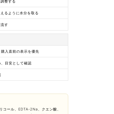
を調整する
さえるように水分を取る
い流す
、購入直前の表示を優先
め、目安として確認
認
ール、EDTA-2Na、クエン酸、