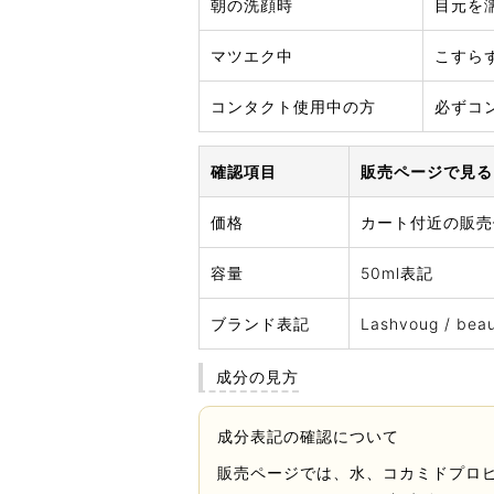
朝の洗顔時
目元を
マツエク中
こすら
コンタクト使用中の方
必ずコ
確認項目
販売ページで見る
価格
カート付近の販売
容量
50ml表記
ブランド表記
Lashvoug / be
成分の見方
成分表記の確認について
販売ページでは、水、コカミドプロピ