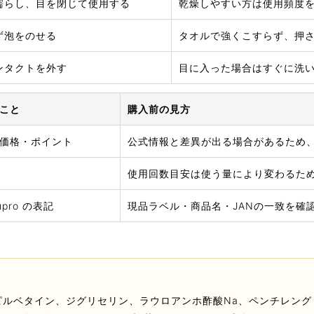
濡らし、目を閉じて使用する
乾燥しやすい方は使用頻度
ず泡をのせる
タオルで強くこすらず、押
ンタクトを外す
目に入った場合はすぐに洗
こと
購入前の見方
価格・ポイント
公式情報と差異が出る場合があるため
使用回数目安は使う量により変わるた
aupro の表記
現品ラベル・商品名・JANの一致を確
ルベタイン、ジグリセリン、ラウロアンホ酢酸Na、ペンチレングリコ