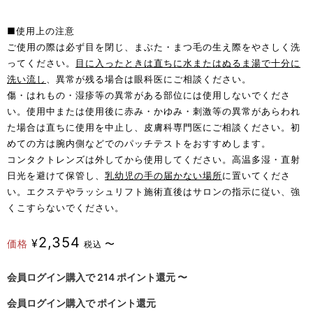
■使用上の注意
ご使用の際は必ず目を閉じ、まぶた・まつ毛の生え際をやさしく洗
ってください。
目に入ったときは直ちに水またはぬるま湯で十分に
洗い流し
、異常が残る場合は眼科医にご相談ください。
傷・はれもの・湿疹等の異常がある部位には使用しないでくださ
い。使用中または使用後に赤み・かゆみ・刺激等の異常があらわれ
た場合は直ちに使用を中止し、皮膚科専門医にご相談ください。初
めての方は腕内側などでのパッチテストをおすすめします。
コンタクトレンズは外してから使用してください。高温多湿・直射
日光を避けて保管し、
乳幼児の手の届かない場所
に置いてくださ
い。エクステやラッシュリフト施術直後はサロンの指示に従い、強
くこすらないでください。
2,354
¥
価格
〜
税込
会員ログイン購入で
214
ポイント還元
〜
会員ログイン購入で
ポイント還元