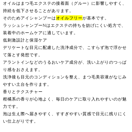
オイルはまつ毛エクステの接着面（グルー）に影響しやすく、
持続を低下させることがあります。
そのためアイシャンプーは
オイルフリー
が基本です。
ラッシュシャンプーNはエクステの持ちを妨げにくい処方で、
装着中のホームケアに適しています。
低刺激設計と保湿ケア
デリケートな目元に配慮した洗浄成分で、こすらず泡で浮かせ
て落とす発想です。
アラントインなどのうるおいケア成分が、洗い上がりのつっぱ
り感をおさえます。
洗浄後も目元のコンディションを整え、まつ毛美容液がなじみ
やすい土台を作ります。
香りとテクスチャー
柑橘系の香りが心地よく、毎日のケアに取り入れやすいのが魅
力です。
泡は生え際へ届きやすく、すすぎやすい質感で目元に残りにく
い仕上がりです。