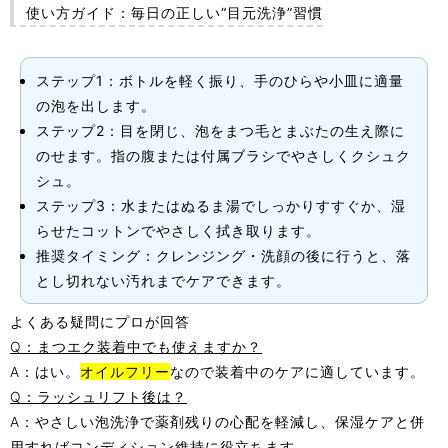
使い方ガイド：毎日の正しい“目元洗浄”習慣
ステップ1：
ボトルを軽く振り、手のひらや小皿に適量
の泡を出します。
ステップ2：
目を閉じ、泡をまつ毛とまぶたの生え際に
のせます。指の腹または付属ブラシでやさしくクシュク
シュ。
ステップ3：
水またはぬるま湯でしっかりすすぐか、湿
らせたコットンでやさしく拭き取ります。
推奨タイミング：
クレンジング・洗顔の後に行うと、落
とし切れない汚れまでケアできます。
よくある疑問にプロが回答
Q：まつエク装着中でも使えますか？
A：はい。
オイルフリー
なので装着中のケアに適しています。
Q：ラッシュリフト後は？
A：やさしい泡洗浄で薬剤残りの心配を軽減し、保湿ケアと併
用すればコンディション維持に役立ちます。