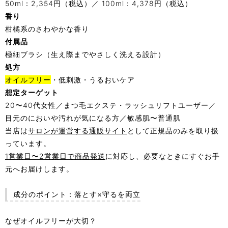
50ml：2,354円（税込）／ 100ml：4,378円（税込）
香り
柑橘系のさわやかな香り
付属品
極細ブラシ（生え際までやさしく洗える設計）
処方
オイルフリー
・低刺激・うるおいケア
想定ターゲット
20〜40代女性／まつ毛エクステ・ラッシュリフトユーザー／
目元のにおいや汚れが気になる方／敏感肌〜普通肌
当店は
サロンが運営する通販サイト
として正規品のみを取り扱
っています。
1営業日〜2営業日で商品発送
に対応し、必要なときにすぐお手
元へお届けします。
成分のポイント：落とす×守るを両立
なぜオイルフリーが大切？