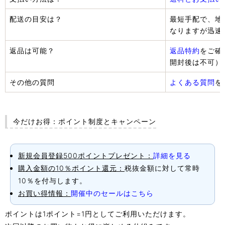
配送の目安は？
最短手配で、地
なりますが迅速
返品は可能？
返品特約
をご確
開封後は不可）
その他の質問
よくある質問
を
今だけお得：ポイント制度とキャンペーン
新規会員登録500ポイントプレゼント：
詳細を見る
購入金額の10％ポイント還元：
税抜金額に対して常時
10％を付与します。
お買い得情報：
開催中のセールはこちら
ポイントは1ポイント=1円としてご利用いただけます。