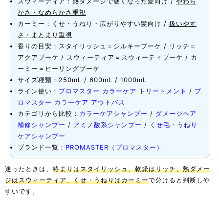
スウィーティア：熱ダメージで硬くなった髪向け /
やわら
かさ・なめらかさ重視
カーミー：くせ・うねり・広がりやすい髪向け /
扱いやす
さ・まとまり重視
香りの目安：スタイリッシュ＝シルキーブーケ / リッチ＝
アクアブーケ / スウィーティア＝スウィーティブーケ / カ
ーミー＝ヒーリングブーケ
サイズ種類：250mL / 600mL / 1000mL
ライン使い：
プロマスター カラーケア トリートメント
/
プ
ロマスター カラーケア アウトバス
カテゴリから比較：
カラーケアシャンプー
/
ダメージヘア
補修シャンプー
/
アミノ酸系シャンプー
/
くせ毛・うねり
ケアシャンプー
ブランド一覧：
PROMASTER（プロマスター）
迷ったときは、
絡まりはスタイリッシュ、乾燥はリッチ、熱ダメー
ジはスウィーティア、くせ・うねりはカーミー
で分けると判断しや
すいです。