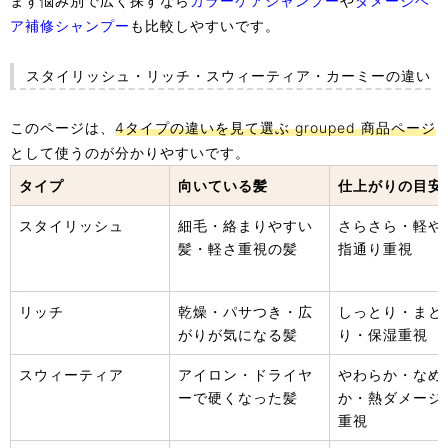
まず悩み別で広く探すなら
カラーケアシャンプー
や
ダメージヘ
ア補修シャンプー
も比較しやすいです。
スタイリッシュ・リッチ・スウィーティア・カーミーの違い
このページは、
4タイプの違いを見て選ぶ grouped 商品ページ
として使うのが分かりやすいです。
タイプ
向いている髪
仕上がりの目安
スタイリッシュ
細毛・絡まりやすい
さらさら・軽や
髪・軽さ重視の髪
指通り重視
リッチ
乾燥・パサつき・広
しっとり・まと
がりが気になる髪
り・保湿重視
スウィーティア
アイロン・ドライヤ
やわらか・なめ
ーで硬くなった髪
か・熱ダメージ
重視