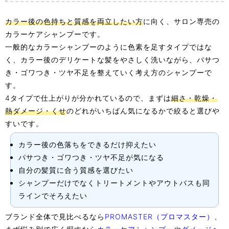
カラー後の色持ちと質感を両立したい方
に向く、サロン専売の
カラーケアシャンプーです。
一般的なカラーシャンプーのように色素を足すタイプではな
く、カラー後のデリケートな髪をやさしく洗いながら、パサつ
き・ゴワつき・ツヤ不足を整えていく考え方のシャンプーで
す。
4タイプで仕上がりが分かれているので、まずは
細さ・乾燥・
熱ダメージ・くせ
のどれがいちばん気になるかで絞ると選びや
すいです。
カラー後の色落ちをできるだけ抑えたい
パサつき・ゴワつき・ツヤ不足が気になる
自分の髪質に合う質感を選びたい
シャンプーだけでなくトリートメントやアウトバスも同
ラインでそろえたい
ブランド全体で見比べるなら
PROMASTER（プロマスター）
、