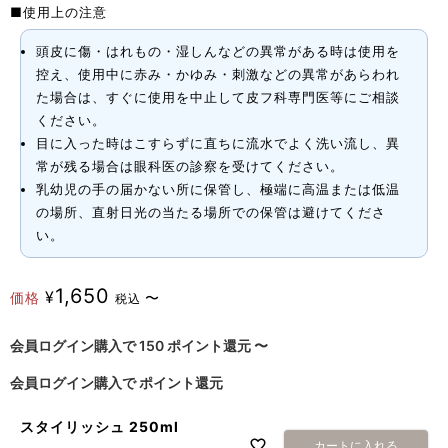
■使用上の注意
頭皮に傷・はれもの・湿しんなどの異常がある時は使用を
控え、使用中に赤み・かゆみ・刺激などの異常があらわれ
た場合は、すぐに使用を中止して皮フ科専門医等にご相談
ください。
目に入った時はこすらずに直ちに流水でよく洗い流し、異
常が残る場合は眼科医の診察を受けてください。
乳幼児の手の届かない所に保管し、極端に高温または低温
の場所、直射日光の当たる場所での保管は避けてくださ
い。
1,650
¥
価格
〜
税込
会員ログイン購入で
150
ポイント還元
〜
会員ログイン購入で
ポイント還元
スタイリッシュ 250ml
カートに入れる