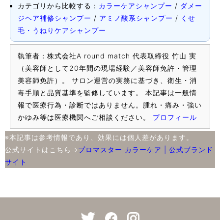
カテゴリから比較する：
カラーケアシャンプー
/
ダメー
ジヘア補修シャンプー
/
アミノ酸系シャンプー
/
くせ
毛・うねりケアシャンプー
執筆者：株式会社A round match 代表取締役 竹山 実
（美容師として20年間の現場経験／美容師免許・管理
美容師免許）。 サロン運営の実務に基づき、衛生・消
毒手順と品質基準を監修しています。 本記事は一般情
報で医療行為・診断ではありません。腫れ・痛み・強い
かゆみ等は医療機関へご相談ください。
プロフィール
※本記事は参考情報であり、効果には個人差があります。
公式サイトはこちら→
プロマスター カラーケア | 公式ブランド
サイト