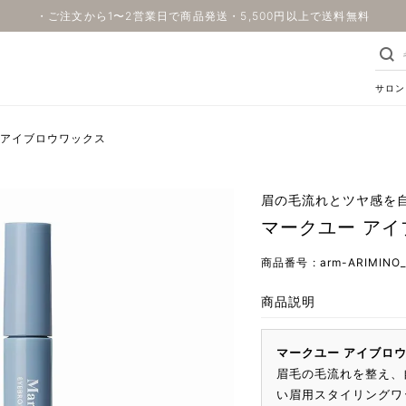
・ご注文から1〜2営業日で商品発送・5,500円以上で送料無料
サロン
 アイブロウワックス
眉の毛流れとツヤ感を
マークユー ア
商品番号
arm-ARIMINO
商品説明
マークユー アイブロ
眉毛の毛流れを整え、
い眉用スタイリングワ