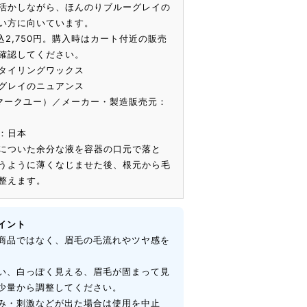
活かしながら、ほんのりブルーグレイの
い方に向いています。
込2,750円。購入時はカート付近の販売
確認してください。
タイリングワックス
グレイのニュアンス
（マークユー）／メーカー・製造販売元：
：日本
についた余分な液を容器の口元で落と
うように薄くなじませた後、根元から毛
整えます。
イント
商品ではなく、眉毛の毛流れやツヤ感を
い、白っぽく見える、眉毛が固まって見
少量から調整してください。
み・刺激などが出た場合は使用を中止