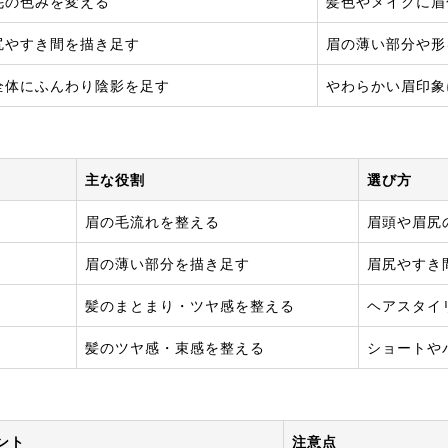
毛の色みを変える
髪色やメイクに眉
尻やすき間を描き足す
眉の薄い部分や形
全体にふんわり陰影を足す
やわらかい眉印象
主な役割
選び方
眉の毛流れを整える
眉頭や眉尻
イ
眉の薄い部分を描き足す
眉尻やすき
髪のまとまり・ツヤ感を整える
ヘアスタイ
髪のツヤ感・束感を整える
ショートや
ント
注意点