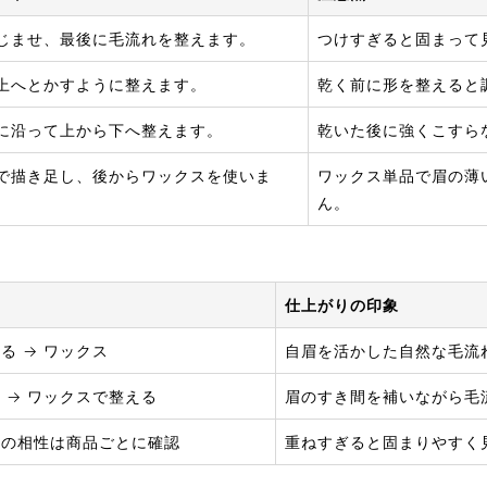
じませ、最後に毛流れを整えます。
つけすぎると固まって
上へとかすように整えます。
乾く前に形を整えると
に沿って上から下へ整えます。
乾いた後に強くこすら
で描き足し、後からワックスを使いま
ワックス単品で眉の薄
ん。
仕上がりの印象
る → ワックス
自眉を活かした自然な毛流
 → ワックスで整える
眉のすき間を補いながら毛
との相性は商品ごとに確認
重ねすぎると固まりやすく