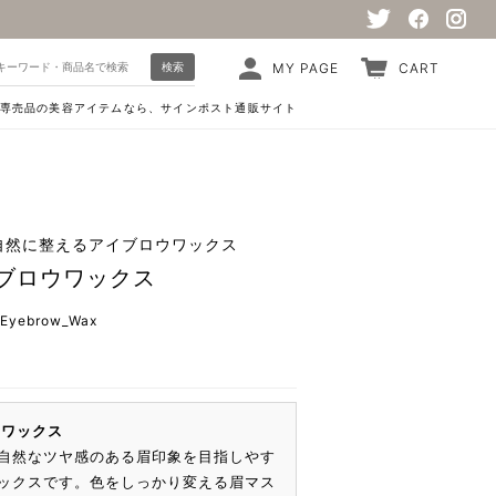
検索
MY PAGE
CART
専売品の美容アイテムなら、サインポスト通販サイト
自然に整えるアイブロウワックス
イブロウワックス
_Eyebrow_Wax
ウワックス
自然なツヤ感のある眉印象を目指しやす
ックスです。色をしっかり変える眉マス