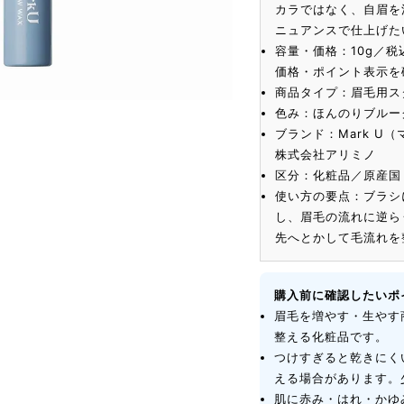
カラではなく、自眉を
ニュアンスで仕上げた
容量・価格：10g／税
価格・ポイント表示を
商品タイプ：眉毛用ス
色み：ほんのりブルー
ブランド：Mark U
株式会社アリミノ
区分：化粧品／原産国
使い方の要点：ブラシ
し、眉毛の流れに逆ら
先へとかして毛流れを
購入前に確認したいポ
眉毛を増やす・生やす
整える化粧品です。
つけすぎると乾きにく
える場合があります。
肌に赤み・はれ・かゆ