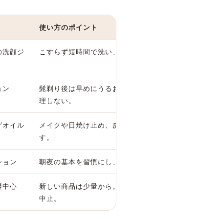
使い方のポイント
の洗顔ジ
こすらず短時間で洗い、必要以上に洗いすぎない。
ョン
髭剃り後は早めにうるおいを補い、赤みや刺激がある
理しない。
グオイル
メイクや日焼け止め、皮脂をなじませ、乳化してやさ
す。
ション
朝夜の基本を習慣にし、肌をすこやかに保つ。
湿中心
新しい商品は少量から。赤み・かゆみ・刺激があれば
中止。