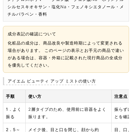
シルセスキオキサン・塩化Na・フェノキシエタノール・メ
チルパラベン・香料
成分表記の確認について
化粧品の成分は、商品改良や製造時期によって変更される
場合があります。 このページの表示とお手元の商品で違い
がある場合は、容器・外箱に記載された現行商品の全成分
を優先してください。
アイエム ビューティ アップ ミストの使い方
手順
使い方
注意点
1．よく
2層タイプのため、使用前に容器をよく
振らずに
振る
振ります。
とを確認
2．5～
メイク後、目と口を閉じ、顔から約
目、口、