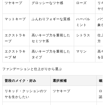
ツヤキープ
グロッシーなツヤ感
ローズ
リキ
ヤを
マットキープ
ふんわりフォギーな質感
ハーバル
パウ
ミント
象を
エクストラキ
高いキープ力を重視した
シトラス
仕上
ープ
セミツヤ系
方
エクストラキ
高いキープ力を重視した
マリン
高キ
ープ M
タイプ
を選
ファンデーションと仕上がりから選ぶ
普段のメイク・好み
選択候補
確
リキッド・クッションのツ
ツヤキープ
ロ
ヤを生かしたい
認