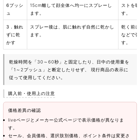
6プッシ
15cm離して顔全体へ均一にスプレーし
ストを吸
ュ
ます。
す。
3．触れ
スプレー後は、肌に触れず自然に乾かし
乾く前に
ずに乾
ます。
などで強
かす
す。
乾燥時間を「30～60秒」と固定したり、日中の使用量を
「1～2プッシュ」と断定したりせず、 現行商品の表示に
従って使用してください。
購入前・使用上の注意
価格差異の確認
liveページとメーカー公式ページで表示価格が異なりま
す。
セール、会員価格、選択肢別価格、ポイント条件は変更さ