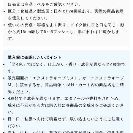
販売元は商品ラベルをご確認ください。
区分：化粧品／製造国：日本とlive掲載あり。実際の商品表示
を優先してください。
使い方の要点：容器をよく振り、メイク後に目と口を閉じ、顔
から約15cm離して5～6プッシュし、肌に触れずに乾かしま
す。
購入前に確認したいポイント
「全4色」ではなく、仕上がり・香り・成分が異なる全4種類で
す。
販売画面の「エクストラキープミスト」が「エクストラキープ
M」に該当するか、商品画像・JAN・カート内の商品名をご確
認ください。
4種類で全成分が異なります。エタノールや香料を含むため、
成分に不安がある方は購入前に各商品の全成分をご確認くださ
い。
目・口・粘膜へ向けて噴霧せず、吸い込まないようにご注意く
ださい。
赤み、はれ、かゆみ、刺激などの異常が現れた場合は使用を中