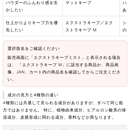
パウダーのふんわり感を生
マットキープ
ハ
かしたい
あ
仕上がりよりキープ力を優
エクストラキープ／エク
シ
先したい
ストラキープ M
の
選択肢名をご確認ください
販売画面に「エクストラキープミスト」と表示される場合
は、 「エクストラキープ M」に該当する商品か、商品画
像、JAN、カート内の商品名を確認してからご注文くださ
い。
成分の見方と4種類の違い
4種類には共通して見られる成分がありますが、すべて同じ処
方ではありません。 特に、植物由来成分、ヒアルロン酸系の保
湿成分、皮膜形成に関わる成分、香料などが異なります。