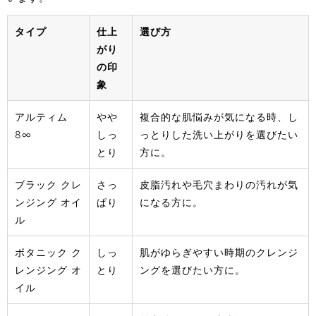
タイプ
仕上
選び方
がり
の印
象
アルティム
やや
複合的な肌悩みが気になる時、し
8∞
しっ
っとりした洗い上がりを選びたい
とり
方に。
ブラック クレ
さっ
皮脂汚れや毛穴まわりの汚れが気
ンジング オイ
ぱり
になる方に。
ル
ボタニック ク
しっ
肌がゆらぎやすい時期のクレンジ
レンジング オ
とり
ングを選びたい方に。
イル