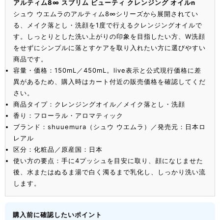
アルティム8∞ スブリム ビューティ クレンジング オイルn
シュウ ウエムラのアルティム8∞シリーズから展開されてい
る、メイク落とし・洗顔を1度で行えるクレンジングオイルで
す。しっとりとした洗い上がりの印象を目指したい方、W洗顔
をせずにシンプルに落とすケアを取り入れたい方に選びやすい
商品です。
容量・価格：150mL／450mL。live表示と公式現行価格に差
異があるため、購入時はカート付近の販売価格を確認してくだ
さい。
商品タイプ：クレンジングオイル／メイク落とし・洗顔
香り：フローラル・アロマティック
ブランド：shuuemura（シュウ ウエムラ）／発売元：日本ロ
レアル
区分：化粧品／原産国：日本
使い方の要点：手に4プッシュを目安に取り、顔になじませた
後、水またはぬるま湯で白く濁るまで乳化し、しっかり洗い流
します。
購入前に確認したいポイント