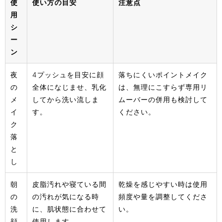
使
使い方の目安
注意点
用
シ
ー
ン
夜
4プッシュを目安に顔
落ちにくいポイントメイク
の
全体になじませ、乳化
は、無理にこすらず専用リ
メ
してから洗い流しま
ムーバーの併用も検討して
イ
す。
ください。
ク
落
と
し
朝
皮脂汚れや寝ている間
乾燥を感じやすい時は使用
の
の汚れが気になる時
頻度や量を調整してくださ
洗
に、肌状態に合わせて
い。
顔
使用します。