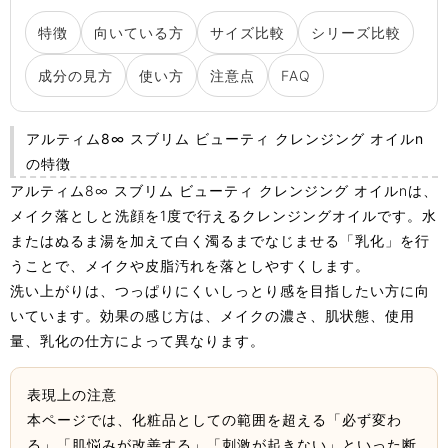
特徴
向いている方
サイズ比較
シリーズ比較
成分の見方
使い方
注意点
FAQ
アルティム8∞ スブリム ビューティ クレンジング オイルn
の特徴
アルティム8∞ スブリム ビューティ クレンジング オイルnは、
メイク落としと洗顔を1度で行えるクレンジングオイルです。水
またはぬるま湯を加えて白く濁るまでなじませる「乳化」を行
うことで、メイクや皮脂汚れを落としやすくします。
洗い上がりは、つっぱりにくいしっとり感を目指したい方に向
いています。効果の感じ方は、メイクの濃さ、肌状態、使用
量、乳化の仕方によって異なります。
表現上の注意
本ページでは、化粧品としての範囲を超える「必ず変わ
る」「肌悩みが改善する」「刺激が起きない」といった断