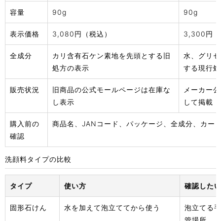
容量
90g
90g
表示価格
3,080円（税込）
3,300円
全成分
カリ含有石ケン素地を先頭とする旧
水、グリセ
処方の表示
する現行処
販売状況
旧商品の公式モールページは在庫な
メーカー公
し表示
して掲載
購入前の
商品名、JANコード、パッケージ、全成分、カー
確認
洗顔料タイプの比較
タイプ
使い方
確認した
固形石けん
水を加えて泡立ててから使う
泡立てる
管場所