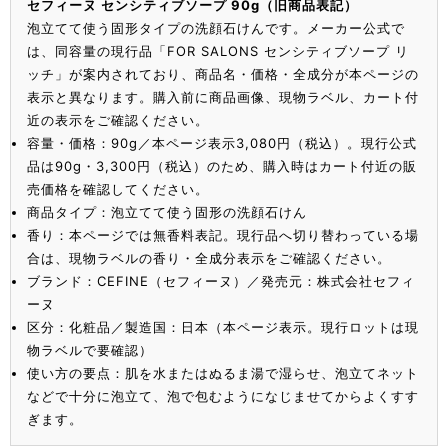
セフィーヌ センシティブソープ 90g（旧商品表記）
泡立てて使う固形タイプの洗顔石けんです。メーカー公式で
は、同容量の現行品「FOR SALONS センシティブソープ リ
ッチ」が案内されており、商品名・価格・全成分が本ページの
表示と異なります。購入前に商品画像、現物ラベル、カート付
近の表示をご確認ください。
容量・価格：90g／本ページ表示3,080円（税込）。現行公式
品は90g・3,300円（税込）のため、購入時はカート付近の販
売価格を確認してください。
商品タイプ：泡立てて使う固形の洗顔石けん
香り：本ページでは無香料表記。現行品へ切り替わっている場
合は、現物ラベルの香り・全成分表示をご確認ください。
ブランド：CEFINE（セフィーヌ）／発売元：株式会社セフィ
ーヌ
区分：化粧品／製造国：日本（本ページ表示。現行ロットは現
物ラベルで要確認）
使い方の要点：肌を水またはぬるま湯で湿らせ、泡立てネット
などで十分に泡立て、泡で包むようになじませてからよくすす
ぎます。