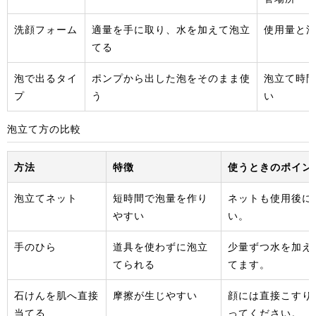
洗顔フォーム
適量を手に取り、水を加えて泡立
使用量と
てる
泡で出るタイ
ポンプから出した泡をそのまま使
泡立て時
プ
う
い
泡立て方の比較
方法
特徴
使うときのポイン
泡立てネット
短時間で泡量を作り
ネットも使用後に
やすい
い。
手のひら
道具を使わずに泡立
少量ずつ水を加え
てられる
てます。
石けんを肌へ直接
摩擦が生じやすい
顔には直接こすり
当てる
ってください。