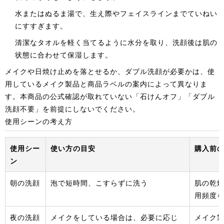
水またはぬるま湯で、生え際やフェイスラインまでていねい
にすすぎます。
清潔なタオルを軽く当てるように水分を取り、洗顔後は肌の
状態に合わせて保湿します。
メイクや日焼け止めを落とせるか、ダブル洗顔が必要かは、使
用しているメイク製品と商品ラベルの案内によって異なりま
す。本商品の公式確認が取れていない「石けんオフ」「ダブル
洗顔不要」を前提にしないでください。
使用シーンの考え方
使用シー
使い方の目安
購入前
ン
朝の洗顔
泡で短時間、こすらずに洗う
肌の乾
用頻度
夜の洗顔
メイクをしている場合は、必要に応じ
メイク