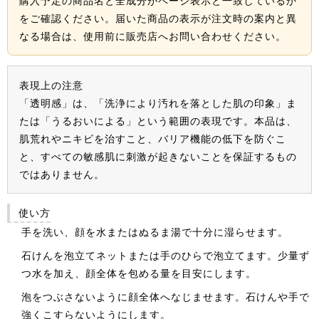
購入予定の商品名と全成分がページ表示と一致しているか
をご確認ください。届いた商品の表示が注文時の案内と異
なる場合は、使用前に販売店へお問い合わせください。
表現上の注意
「透明感」は、「洗浄により汚れを落とした肌の印象」ま
たは「うるおいによる」という範囲の表現です。本品は、
肌荒れやニキビを治すこと、バリア機能の低下を防ぐこ
と、すべての敏感肌に刺激が起きないことを保証するもの
ではありません。
使い方
手を洗い、顔を水またはぬるま湯で十分に湿らせます。
石けんを泡立てネットまたは手のひらで泡立てます。少量ず
つ水を加え、顔全体を包める量を目安にします。
泡をつぶさないように顔全体へなじませます。石けんや手で
強くこすらないようにします。