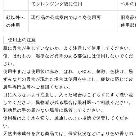
てクレンジング後に使用
ベルの
顔以外へ
現行品の公式案内では全身使用可
旧商品
の使用
使用部
使用上の注意
肌に異常が生じていないか、よく注意して使用してください。
傷、はれもの、湿疹など異常のある部位には使用しないでくだ
さい。
使用中または使用後に赤み、はれ、かゆみ、刺激、色抜け、黒
ずみなどの異常が現れた場合は使用を中止し、症状に応じて皮
膚科専門医等へご相談ください。
目に入らないよう注意し、入った場合はこすらずにすぐ洗い流
してください。異物感が残る場合は眼科医へご相談ください。
乳幼児の手の届かない場所に保管してください。
使用後はよく水を切り、風通しのよい場所で保管してくださ
い。
天然由来成分を含む商品では、保管状況などにより色や香りの