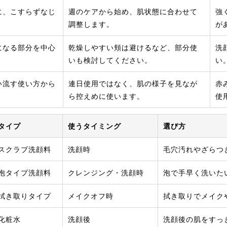
に、こすらずなじ
週のケアから始め、肌状態に合わせて
強
。
調整します。
が
になる部分を中心
乾燥しやすい頬は避けるなど、部分使
洗
いも検討してください。
い
い流す使い方から
連日使用ではなく、肌の様子を見なが
赤
ら控えめに使います。
使
タイプ
使うタイミング
選び方
スクラブ洗顔料
洗顔時
毛穴汚れやざらつ
泡タイプ洗顔料
クレンジング・洗顔時
泡で手早く洗いた
拭き取りタイプ
メイクオフ時
拭き取りでメイク
化粧水
洗顔後
洗顔後の肌をすっ