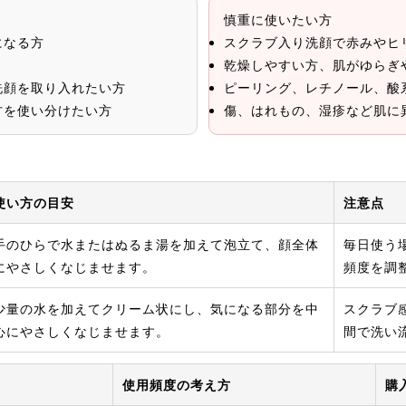
慎重に使いたい方
になる方
スクラブ入り洗顔で赤みやヒ
乾燥しやすい方、肌がゆらぎ
洗顔を取り入れたい方
ピーリング、レチノール、酸
方を使い分けたい方
傷、はれもの、湿疹など肌に
使い方の目安
注意点
手のひらで水またはぬるま湯を加えて泡立て、顔全体
毎日使う
にやさしくなじませます。
頻度を調
少量の水を加えてクリーム状にし、気になる部分を中
スクラブ
心にやさしくなじませます。
間で洗い
使用頻度の考え方
購