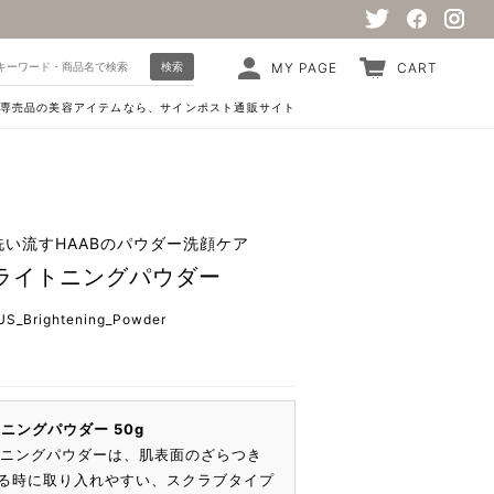
検索
MY PAGE
CART
専売品の美容アイテムなら、サインポスト通販サイト
い流すHAABのパウダー洗顔ケア
 ブライトニングパウダー
S_Brightening_Powder
トニングパウダー 50g
ライトニングパウダーは、肌表面のざらつき
る時に取り入れやすい、スクラブタイプ