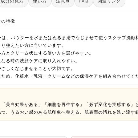
成分の見方
使い方
注意点
FAQ
関連リンク
ーの特徴
パウダーは、パウダーを水またはぬるま湯でなじませて使うスクラブ洗
きり整えたい方に向いています。
い方とクリーム状にする使い方を選びやすい。
になる時の洗顔ケアに取り入れやすい。
やさしくなじませることが大切です。
るため、化粧水・乳液・クリームなどの保湿ケアを組み合わせてく
」「美白効果がある」「細胞を再生する」「必ず変化を実感する」
保つ、うるおい感のある肌印象へ整える、肌表面の汚れを洗い流す