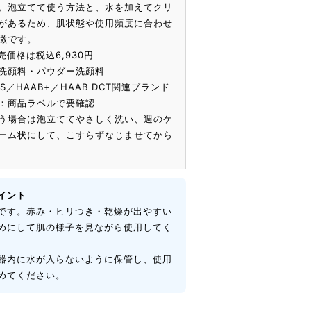
。泡立てて使う方法と、水を加えてクリ
があるため、肌状態や使用頻度に合わせ
徴です。
売価格は税込6,930円
洗顔料・パウダー洗顔料
US／HAAB+／HAAB DCT関連ブランド
：商品ラベルで要確認
う場合は泡立ててやさしく洗い、週のケ
ーム状にして、こすらずなじませてから
イント
です。赤み・ヒリつき・乾燥が出やすい
めにして肌の様子を見ながら使用してく
器内に水が入らないように保管し、使用
めてください。