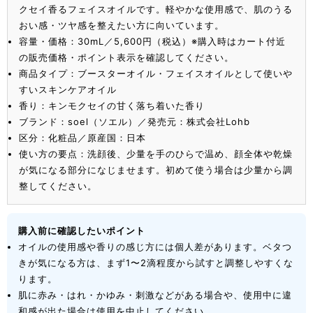
クセイ香るフェイスオイルです。軽やかな使用感で、肌のうる
おい感・ツヤ感を整えたい方に向いています。
容量・価格：30mL／5,600円（税込）※購入時はカート付近
の販売価格・ポイント表示を確認してください。
商品タイプ：ブースターオイル・フェイスオイルとして使いや
すいスキンケアオイル
香り：キンモクセイの甘く落ち着いた香り
ブランド：soel（ソエル）／発売元：株式会社Lohb
区分：化粧品／原産国：日本
使い方の要点：洗顔後、少量を手のひらで温め、顔全体や乾燥
が気になる部分になじませます。初めて使う場合は少量から調
整してください。
購入前に確認したいポイント
オイルの使用感や香りの感じ方には個人差があります。ベタつ
きが気になる方は、まず1〜2滴程度から試すと調整しやすくな
ります。
肌に赤み・はれ・かゆみ・刺激などがある場合や、使用中に違
和感が出た場合は使用を中止してください。