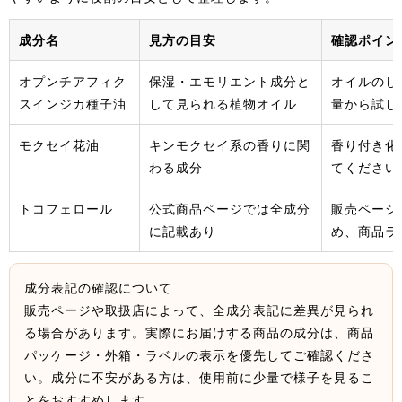
成分名
見方の目安
確認ポイン
オプンチアフィク
保湿・エモリエント成分と
オイルのし
スインジカ種子油
して見られる植物オイル
量から試し
モクセイ花油
キンモクセイ系の香りに関
香り付き化
わる成分
てください
トコフェロール
公式商品ページでは全成分
販売ページ
に記載あり
め、商品ラ
成分表記の確認について
販売ページや取扱店によって、全成分表記に差異が見られ
る場合があります。実際にお届けする商品の成分は、商品
パッケージ・外箱・ラベルの表示を優先してご確認くださ
い。成分に不安がある方は、使用前に少量で様子を見るこ
とをおすすめします。