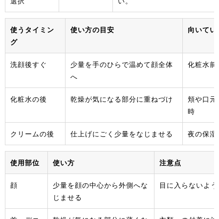
選択
い。
使うタイミン
使い方の目安
向いてい
グ
洗顔後すぐ
少量を手のひらで温めて顔全体
化粧水前
へ
化粧水の後
乾燥が気になる部分に重ねづけ
頬や口元
時
クリームの後
仕上げにごく少量をなじませる
夜の保湿
使用部位
使い方
注意点
顔
少量を顔の中心から外側へな
目に入らないよう
じませる