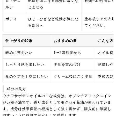
首・デコ
乾燥が気になる部分に薄くな
衣類への付着に注
ルテ
じませる
ボディ
ひじ・ひざなど乾燥が気にな
塗布後すぐの衣類
る部分へ
てください。
仕上がりの印象
おすすめの量
こんな方
軽めに整えたい
1〜2滴程度から
オイル初
しっとり感を出したい
少量を重ねづけ
乾燥しや
夜のケアを丁寧にしたい
クリーム後にごく少量
季節の乾
成分の見方
ウチワサボテンオイルの主な成分は、オプンチアフィクスイン
ジカ種子油です。香り成分としてモクセイ花油が使われていま
す。成分は効果保証の根拠として強く書かず、購入前に確認し
やすいように役割の目安として整理します。