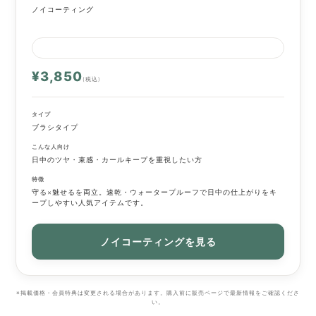
ノイコーティング
¥3,850
(税込)
タイプ
ブラシタイプ
こんな人向け
日中のツヤ・束感・カールキープを重視したい方
特徴
守る×魅せるを両立。速乾・ウォータープルーフで日中の仕上がりをキ
ープしやすい人気アイテムです。
ノイコーティングを見る
※掲載価格・会員特典は変更される場合があります。購入前に販売ページで最新情報をご確認くださ
い。