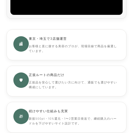
東京・埼玉で3店舗運営
🏬
お客様と直に接する美容のプロが、現場目線で商品を厳選し
ています。
正規ルートの商品だけ
🛡
正規品を安心して選びたい方に向けて、通販でも選びやすい
構成にしています。
続けやすい仕組みも充実
🎁
新規500pt・10%還元・1〜2営業日発送で、継続購入のハー
ドルを下げやすいサイト設計です。