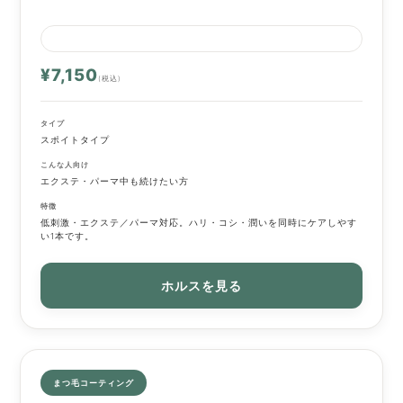
¥7,150
(税込)
タイプ
スポイトタイプ
こんな人向け
エクステ・パーマ中も続けたい方
特徴
低刺激・エクステ／パーマ対応。ハリ・コシ・潤いを同時にケアしやす
い1本です。
ホルスを見る
まつ毛コーティング