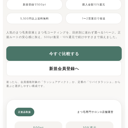
新規登録で500pt
購入金額10%還元
5,500円以上送料無料
1〜2営業日で発送
人気のまつ毛美容液とまつ毛コーティングを、目的別に迷わず選べる1ページ。正
規ルートの安心感に加え、500pt進呈・10%還元で続けやすさまで揃えました。
今すぐ比較する
新規会員登録へ
迷ったら、会員価格対象の「ラッシュアディクト」か、定番の「リバイタラッシュ」から
選ぶと選択しやすい構成です。
正規品取扱
まつ毛専門サロン3店舗運営
500pt
10%還元