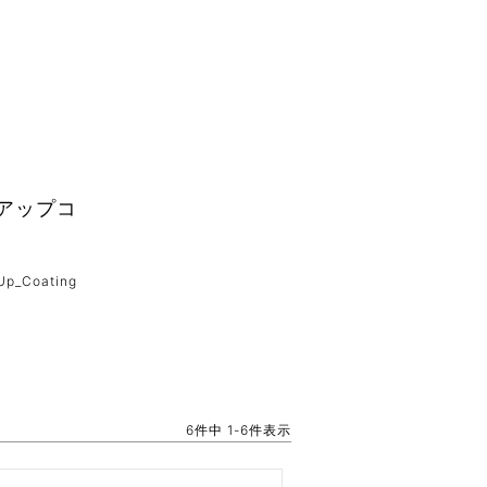
アップコ
Up_Coating
6
件中
1
-
6
件表示