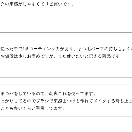
エクの束感がしやすくてリピ買いです。
で使った中で1番コーティング力があり、まつ毛パーマの持ちもよく
てお値段は少しお高めですが、また使いたいと思える商品です！
とまつパをしているので、朝夜これを使ってます。

しっかりしてるのでブラシで束感まつげも作れてメイクする時も上
ることも多いくらい重宝してます。