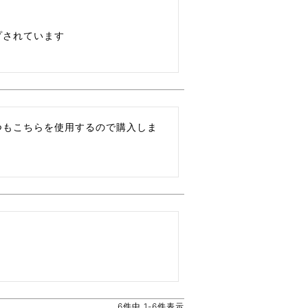
されています

つもこちらを使用するので購入しま
6
件中
1
-
6
件表示