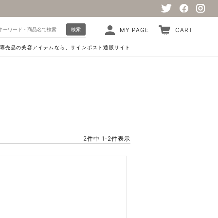
検索
MY PAGE
CART
専売品の美容アイテムなら、サインポスト通販サイト
2
件中
1
-
2
件表示