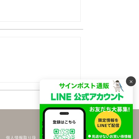
×
2
件中
1
-
2
件表示
個人情報取り扱
特定商取引法に