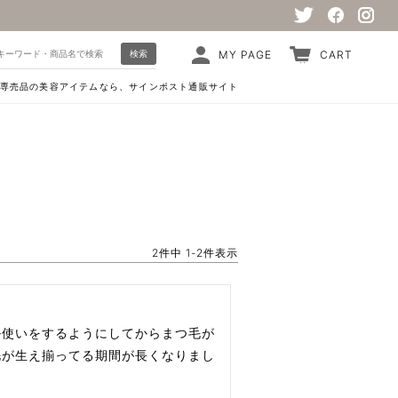
検索
MY PAGE
CART
専売品の美容アイテムなら、サインポスト通販サイト
2
件中
1
-
2
件表示
ル使いをするようにしてからまつ毛が
毛が生え揃ってる期間が長くなりまし