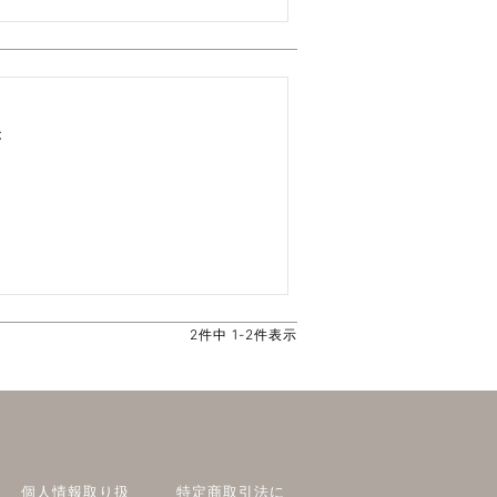
　

2
件中
1
-
2
件表示
個人情報取り扱
特定商取引法に