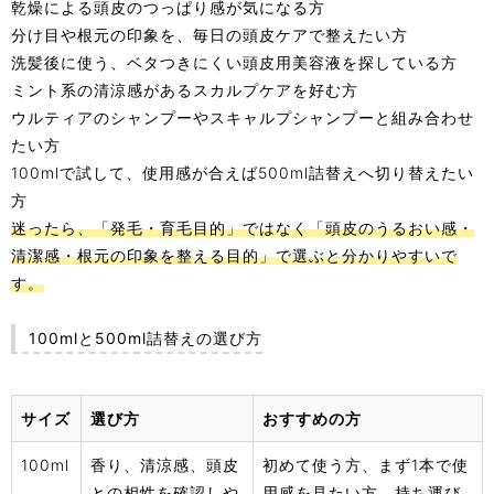
乾燥による頭皮のつっぱり感が気になる方
分け目や根元の印象を、毎日の頭皮ケアで整えたい方
洗髪後に使う、ベタつきにくい頭皮用美容液を探している方
ミント系の清涼感があるスカルプケアを好む方
ウルティアのシャンプーやスキャルプシャンプーと組み合わせ
たい方
100mlで試して、使用感が合えば500ml詰替えへ切り替えたい
方
迷ったら、「発毛・育毛目的」ではなく「頭皮のうるおい感・
清潔感・根元の印象を整える目的」で選ぶと分かりやすいで
す。
100mlと500ml詰替えの選び方
サイズ
選び方
おすすめの方
100ml
香り、清涼感、頭皮
初めて使う方、まず1本で使
との相性を確認しや
用感を見たい方、持ち運び