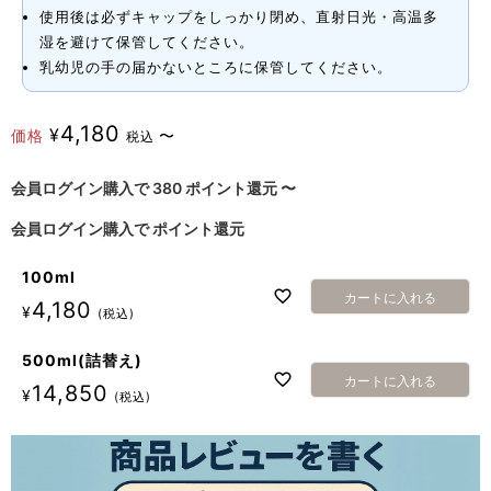
使用後は必ずキャップをしっかり閉め、直射日光・高温多
湿を避けて保管してください。
乳幼児の手の届かないところに保管してください。
4,180
¥
価格
〜
税込
会員ログイン購入で
380
ポイント還元
〜
会員ログイン購入で
ポイント還元
100ml
カートに入れる
4,180
¥
税込
500ml(詰替え)
カートに入れる
14,850
¥
税込