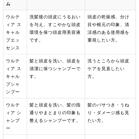
ム
ウルテ
洗髪後の頭皮にうるおい
頭皮の乾燥感、分け
ィア ス
を与え、すこやかな頭皮
目や根元の印象、清
キャル
環境を保つ頭皮用美容液
涼感のある使用感を
プエッ
です。
重視したい方。
センス
ウルテ
髪と頭皮を洗い、頭皮を
洗うところから頭皮
ィア ス
清潔に保つシャンプーで
ケアを見直したい
キャル
す。
方。
プシャ
ンプー
ウルテ
髪と頭皮を洗い、髪の指
髪のパサつき・うね
ィア シ
通りやまとまりの印象も
り・ダメージ感も見
ャンプ
整えるシャンプーです。
たい方。
ー