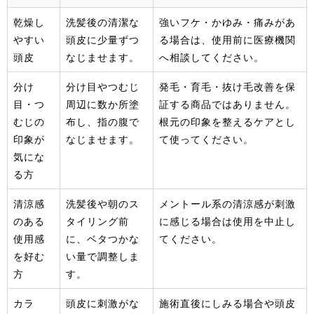
乾燥し
洗髪後の清潔な
強いフケ・かゆみ・痛みがあ
やすい
頭皮に少量ずつ
る場合は、使用前に医療機関
頭皮
なじませます。
へ相談してください。
分け
分け目やつむじ
発毛・育毛・抜け毛改善を保
目・つ
周辺に数か所塗
証する商品ではありません。
むじの
布し、指の腹で
根元の印象を整えるケアとし
印象が
なじませます。
て使ってください。
気にな
る方
清涼感
洗髪後や朝のス
メントール系の清涼感が刺激
のある
タイリング前
に感じる場合は使用を中止し
使用感
に、ベタつかな
てください。
を好む
い量で調整しま
方
す。
カラ
頭皮に刺激がな
施術直後にしみる場合や頭皮