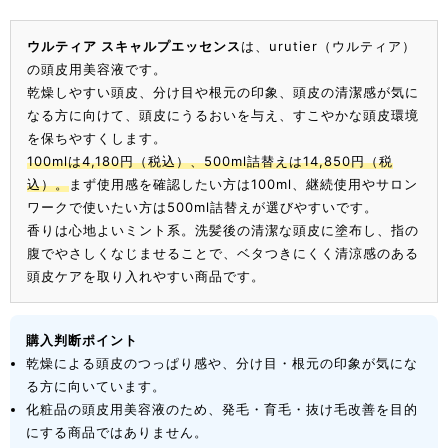
ウルティア スキャルプエッセンス
は、urutier（ウルティア）
の頭皮用美容液です。
乾燥しやすい頭皮、分け目や根元の印象、頭皮の清潔感が気に
なる方に向けて、頭皮にうるおいを与え、すこやかな頭皮環境
を保ちやすくします。
100mlは4,180円（税込）、500ml詰替えは14,850円（税
込）。
まず使用感を確認したい方は100ml、継続使用やサロン
ワークで使いたい方は500ml詰替えが選びやすいです。
香りは心地よいミント系。洗髪後の清潔な頭皮に塗布し、指の
腹でやさしくなじませることで、ベタつきにくく清涼感のある
頭皮ケアを取り入れやすい商品です。
購入判断ポイント
乾燥による頭皮のつっぱり感や、分け目・根元の印象が気にな
る方に向いています。
化粧品の頭皮用美容液のため、発毛・育毛・抜け毛改善を目的
にする商品ではありません。