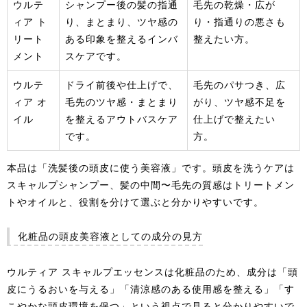
ウルテ
シャンプー後の髪の指通
毛先の乾燥・広が
ィア ト
り、まとまり、ツヤ感の
り・指通りの悪さも
リート
ある印象を整えるインバ
整えたい方。
メント
スケアです。
ウルテ
ドライ前後や仕上げで、
毛先のパサつき、広
ィア オ
毛先のツヤ感・まとまり
がり、ツヤ感不足を
イル
を整えるアウトバスケア
仕上げで整えたい
です。
方。
本品は「洗髪後の頭皮に使う美容液」です。頭皮を洗うケアは
スキャルプシャンプー、髪の中間〜毛先の質感はトリートメン
トやオイルと、役割を分けて選ぶと分かりやすいです。
化粧品の頭皮美容液としての成分の見方
ウルティア スキャルプエッセンスは化粧品のため、成分は「頭
皮にうるおいを与える」「清涼感のある使用感を整える」「す
こやかな頭皮環境を保つ」という視点で見ると分かりやすいで