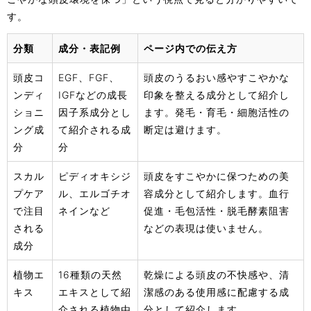
す。
分類
成分・表記例
ページ内での伝え方
頭皮コ
EGF、FGF、
頭皮のうるおい感やすこやかな
ンディ
IGFなどの成長
印象を整える成分として紹介し
ショニ
因子系成分とし
ます。発毛・育毛・細胞活性の
ング成
て紹介される成
断定は避けます。
分
分
スカル
ピディオキシジ
頭皮をすこやかに保つための美
プケア
ル、エルゴチオ
容成分として紹介します。血行
で注目
ネインなど
促進・毛包活性・脱毛酵素阻害
される
などの表現は使いません。
成分
植物エ
16種類の天然
乾燥による頭皮の不快感や、清
キス
エキスとして紹
潔感のある使用感に配慮する成
介される植物由
分として紹介します。