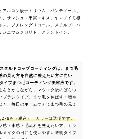
、ヒアルロン酸ナトリウム、パンテノール、
ス、サンシュユ果実エキス、ヤマノイモ根
キス、ブチレングリコール、メチルプロパ
リジニウムクロリド、アラントイン、
リスタルドロップコーティングは、まつ毛
感の見え方を自然に整えたい方に向い
の透明タイプまつ毛コーティング美容液です。
毛をとかしながら、マツエク後のばらつ
いブラシタイプ。まつ毛を伸ばす・増や
なく、毎日のホームケアでまつ毛の見え
。
3,278円（税込）、カラーは透明です。
ヤ感・束感・毛流れを整えたい方、カラ
ルメイクの日にも使いやすい透明タイプ