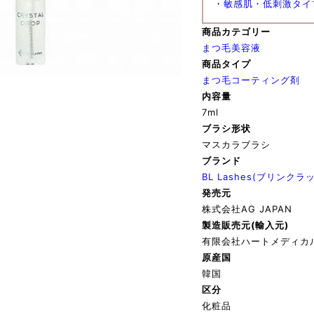
・
敏感肌・低刺激タイ
商品カテゴリー
まつ毛美容液
商品タイプ
まつ毛コーティング剤
内容量
7ml
ブラシ形状
マスカラブラシ
ブランド
BL Lashes(ブリンクラ
発売元
株式会社AG JAPAN
製造販売元(輸入元)
有限会社ハートメディカ
原産国
韓国
区分
化粧品