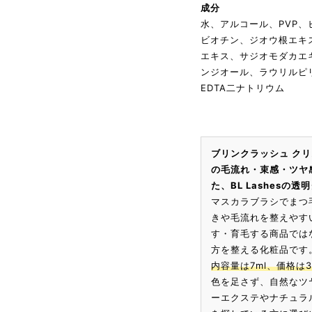
成分
水、アルコール、PVP
ビオチン、ジオウ根エキ
エキス、サジオモダカエ
ンジオール、ラウリルピ
EDTA二ナトリウム
ブリンクラッシュ ク
の毛流れ・束感・ツヤ
た、BL Lashes
マスカラブラシでまつ
きや毛流れを整えやす
す・育毛する商品では
方を整える化粧品です
内容量は7ml、価格は
色を足さず、自然なツ
ーエクステやナチュラ