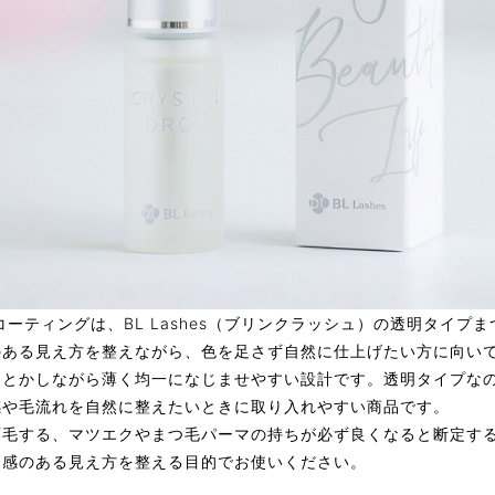
ーティングは、BL Lashes（ブリンクラッシュ）の透明タイプ
のある見え方を整えながら、色を足さず自然に仕上げたい方に向い
をとかしながら薄く均一になじませやすい設計です。透明タイプな
感や毛流れを自然に整えたいときに取り入れやすい商品です。
育毛する、マツエクやまつ毛パーマの持ちが必ず良くなると断定す
ヤ感のある見え方を整える目的でお使いください。