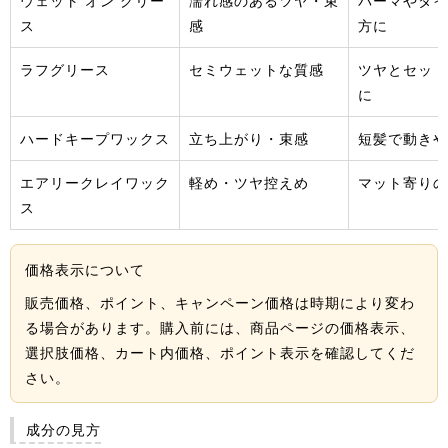
ウェット オン グリー
濡れ感のあるツヤ・束
パーマやタイ
ス
感
方に
ラフグリース
セミウェットな質感
ツヤとセット
に
ハードキープワックス
立ち上がり・束感
短髪で動きや
エアリークレイワック
軽め・ツヤ控えめ
マット寄りの
ス
価格表示について
販売価格、ポイント、キャンペーン価格は時期により変わ
る場合があります。購入前には、商品ページの価格表示、
選択肢価格、カート内価格、ポイント表示を確認してくだ
さい。
成分の見方