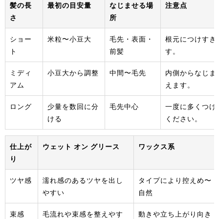
髪の長
最初の目安量
なじませる場
注意点
さ
所
ショー
米粒〜小豆大
毛先・表面・
根元につけすぎ
ト
前髪
す。
ミディ
小豆大から調整
中間〜毛先
内側からなじま
アム
えます。
ロング
少量を数回に分
毛先中心
一度に多くつけ
ける
ください。
仕上が
ウェット オン グリース
ワックス系
り
ツヤ感
濡れ感のあるツヤを出し
タイプにより控えめ〜
やすい
自然
束感
毛流れや束感を整えやす
動きや立ち上がり向き