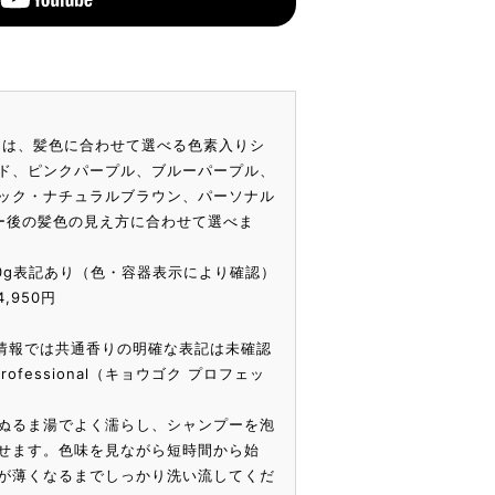
ー
ーは、髪色に合わせて選べる色素入りシ
ド、ピンクパープル、ブルーパープル、
ック・ナチュラルブラウン、パーソナル
ー後の髪色の見え方に合わせて選べま
 200g表記あり（色・容器表示により確認）
4,950円
一次情報では共通香りの明確な表記は未確認
 Professional（キョウゴク プロフェッ
ぬるま湯でよく濡らし、シャンプーを泡
せます。色味を見ながら短時間から始
が薄くなるまでしっかり洗い流してくだ