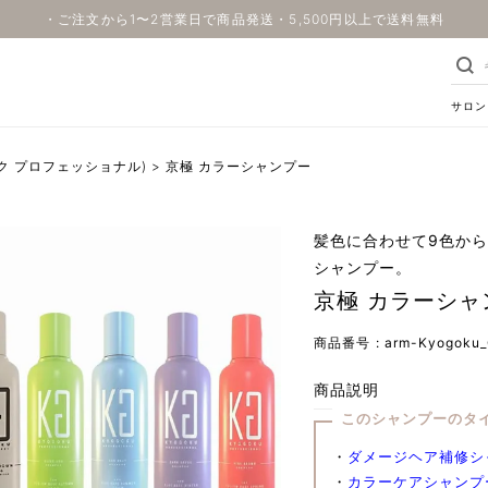
・ご注文から1〜2営業日で商品発送・5,500円以上で送料無料
サロン
キョウゴク プロフェッショナル)
京極 カラーシャンプー
髪色に合わせて9色から
シャンプー。
京極 カラーシャ
商品番号
arm-Kyogoku_
商品説明
このシャンプーのタ
・
ダメージヘア補修シ
・
カラーケアシャンプ