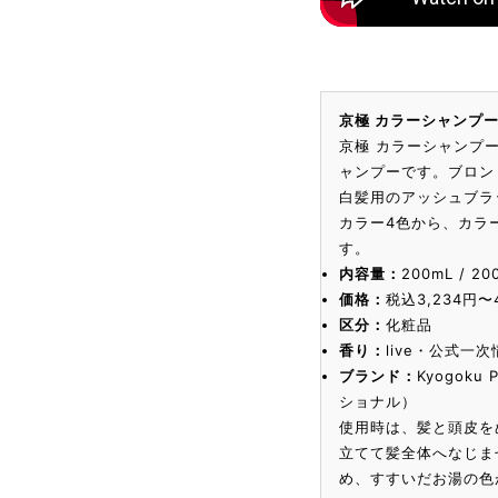
京極 カラーシャンプ
京極 カラーシャンプ
ャンプーです。ブロン
白髪用のアッシュブラ
カラー4色から、カラ
す。
内容量：
200mL /
価格：
税込3,234円〜
区分：
化粧品
香り：
live・公式
ブランド：
Kyogoku
ショナル）
使用時は、髪と頭皮を
立てて髪全体へなじま
め、すすいだお湯の色