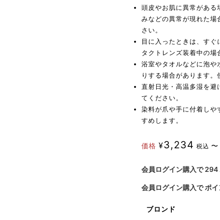
頭皮やお肌に異常がある
みなどの異常が現れた場
さい。
目に入ったときは、すぐ
タクトレンズ装着中の場
浴室やタオルなどに泡や
りする場合があります。
直射日光・高温多湿を避
てください。
染料が爪や手に付着しや
すめします。
3,234
¥
価格
〜
税込
会員ログイン購入で
294
会員ログイン購入で
ポイ
ブロンド