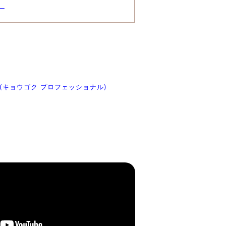
ー
onal (キョウゴク プロフェッショナル)