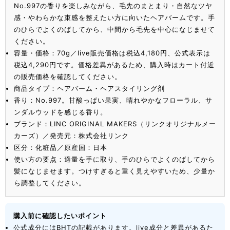
No.997の香りを楽しみながら、毛先のまとまり・自然なツヤ
感・やわらかな束感を整えたい方に向いたヘアバームです。手
のひらでよくのばしてから、中間から毛先を中心になじませて
ください。
容量・価格：70g／live販売価格は税込4,180円、公式表示は
税込4,290円です。価格差異があるため、購入時はカート付近
の販売価格を確認してください。
商品タイプ：ヘアバーム・ヘアスタイリング剤
香り：No.997。甘酸っぱい果実、晴れやかなフローラル、サ
ンダルウッドを感じる香り。
ブランド：LINC ORIGINAL MAKERS（リンクオリジナルメー
カーズ）／発売元：株式会社リンク
区分：化粧品／原産国：日本
使い方の要点：適量を手に取り、手のひらでよくのばしてから
髪になじませます。つけすぎると重く見えやすいため、少量か
ら調整してください。
購入前に確認したいポイント
公式成分にはBHTの記載があります。live成分と差異があるた