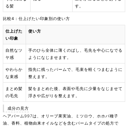
る髪
す。
比較4：仕上げたい印象別の使い方
仕上げた
使い方
い印象
自然なツ
手のひら全体に薄くのばし、毛先を中心になでる
ヤ感
ようになじませます。
やわらか
指先に残ったバームで、毛束を軽くつまむように
な束感
整えます。
まとめ髪
髪をまとめた後、表面や毛先に少量をなじませて
の毛先
浮きや広がりを整えます。
成分の見方
ヘアバーム997は、オリーブ果実油、ミツロウ、ホホバ種子
油、香料、植物由来オイルなどを含むバームタイプの処方で