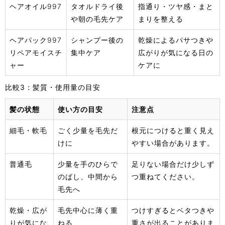
ヘアオイル997
タオルドライ後
指通り・ツヤ感・まと
や朝の毛先ケア
まりを整える
ヘアパック997
シャンプー後の
乾燥によるパサつきや
リペアモイスチ
集中ケア
広がりが気になる日の
ャー
ケアに
比較3：髪質・使用量の目安
髪の状態
使い方の目安
注意点
細毛・軟毛
ごく少量を毛先だ
根元につけると重く見え
けに
やすい場合があります。
普通毛
少量を手のひらで
足りない場合だけ少しず
のばし、中間から
つ重ねてください。
毛先へ
乾燥・広が
毛先中心に薄く重
つけすぎるとベタつきや
りが気にな
ねる
重さが出ることがありま