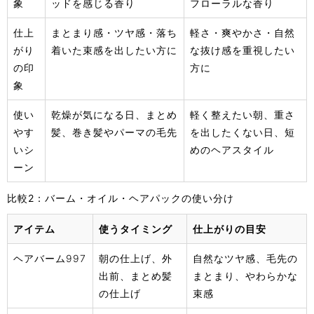
象
ッドを感じる香り
フローラルな香り
仕上
まとまり感・ツヤ感・落ち
軽さ・爽やかさ・自然
がり
着いた束感を出したい方に
な抜け感を重視したい
の印
方に
象
使い
乾燥が気になる日、まとめ
軽く整えたい朝、重さ
やす
髪、巻き髪やパーマの毛先
を出したくない日、短
いシ
めのヘアスタイル
ーン
比較2：バーム・オイル・ヘアパックの使い分け
アイテム
使うタイミング
仕上がりの目安
ヘアバーム997
朝の仕上げ、外
自然なツヤ感、毛先の
出前、まとめ髪
まとまり、やわらかな
の仕上げ
束感