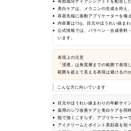
有効成分ナイアシンアミドを配合し
美白ケアは、メラニンの生成を抑え
容器先端に振動アプリケーターを備
内容量は15g。目元やほうれい線ま
公式情報では、パラベン・合成香料
います。
表現上の注意
「浸透」は角質層までの範囲で表現
範囲を超えて見える表現は避けるの
こんな方に向いています
目元やほうれい線まわりの年齢サイ
薬用のシワ改善ケアと美白ケアを同
指で強くこすらず、アプリケーター
アイクリームとポイント美顔器を別