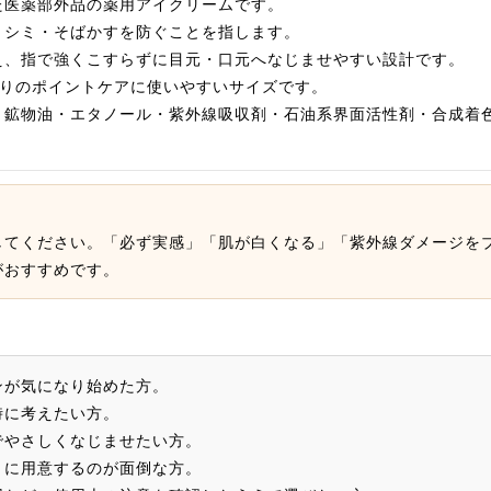
た医薬部外品の薬用アイクリームです。
、シミ・そばかすを防ぐことを指します。
え、指で強くこすらずに目元・口元へなじませやすい設計です。
わりのポイントケアに使いやすいサイズです。
・鉱物油・エタノール・紫外線吸収剤・石油系界面活性剤・合成着
してください。「必ず実感」「肌が白くなる」「紫外線ダメージを
がおすすめです。
ンが気になり始めた方。
時に考えたい方。
でやさしくなじませたい方。
々に用意するのが面倒な方。