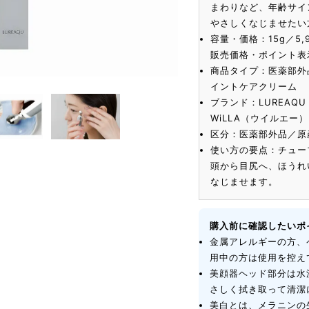
まわりなど、年齢サイ
やさしくなじませたい
容量・価格：15g／5
販売価格・ポイント表
商品タイプ：医薬部外
イントケアクリーム
ブランド：LUREAQ
WiLLA（ウイルエー
区分：医薬部外品／原
使い方の要点：チュー
頭から目尻へ、ほうれ
なじませます。
購入前に確認したいポ
金属アレルギーの方、
用中の方は使用を控え
美顔器ヘッド部分は水
さしく拭き取って清潔
美白とは、メラニンの