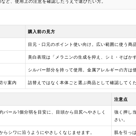
用など、使用上の注意を確認したうえで選びたい方。
購入前の見方
目元・口元のポイント使い向け。広い範囲に使う商
美白表現は「メラニンの生成を抑え、シミ・そばか
シルバー部分を持って使用。金属アレルギーの方は
切り案内
詰替えではなく本体ごと選ぶ商品として確認してく
注意点
約パール1個分弱を目安に、目頭から目尻へやさしく
強く押し
さい。
からシワに沿うようにやさしくなじませます。
肌を引っ