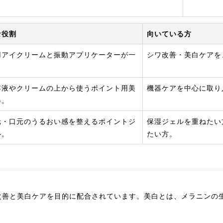
な役割
向いている方
用アイクリームと振動アプリケーターが一
シワ改善・美白ケアを
。
容液やクリームの上から使うポイント用美
機器ケアを中心に取り
器。
元・口元のうるおい感を整えるポイントジ
保湿ジェルを重ねたい
ル。
たい方。
改善と美白ケアを目的に配合されています。美白とは、メラニンの