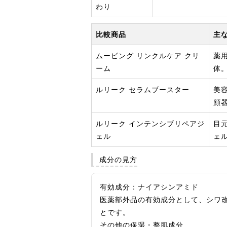
わり
比較商品
主
ムービング リンクルケア クリ
薬
ーム
体
ルリーク セラムブースター
美
顔
ルリーク インテンシブリペアジ
目
ェル
ェ
成分の見方
有効成分：ナイアシンアミド
医薬部外品の有効成分として、シワ
とです。
その他の保湿・整肌成分