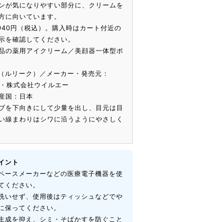
ンが気になりやすい部分に、クリームを
方に向いています。
,940円（税込）。購入時はカート付近の
示を確認してください。
品の薬用アイクリーム／美顔器一体型ポ
U（ルリーク）／メーカー・発売元：
）・株式会社ウイルエー
産国：日本
ブを下向きにして少量を出し、目元は目
い線まわりはシワに沿うようにやさしく
イント
ペースメーカーなどの医療電子機器を使
てください。
洗いせず、使用後はティッシュなどでや
に保ってください。
生成を抑え、シミ・そばかすを防ぐこと