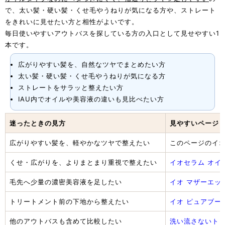
で、太い髪・硬い髪・くせ毛やうねりが気になる方や、ストレート
をきれいに見せたい方と相性がよいです。
毎日使いやすいアウトバスを探している方の入口として見せやすい1
本です。
広がりやすい髪を、自然なツヤでまとめたい方
太い髪・硬い髪・くせ毛やうねりが気になる方
ストレートをサラッと整えたい方
IAU内でオイルや美容液の違いも見比べたい方
迷ったときの見方
見やすいページ
広がりやすい髪を、軽やかなツヤで整えたい
このページのイオ
くせ・広がりを、よりまとまり重視で整えたい
イオセラム オイ
毛先へ少量の濃密美容液を足したい
イオ マザーエッ
トリートメント前の下地から整えたい
イオ ピュアブー
他のアウトバスも含めて比較したい
洗い流さないト