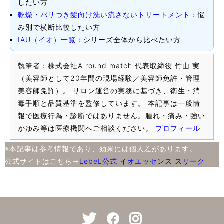
したい方
乾燥・パサつき髪向け洗い流さないトリートメント
：悩
み別で横断比較したい方
IAU（イオ）一覧
：シリーズ全体から比べたい方
執筆者：株式会社A round match 代表取締役 竹山 実
（美容師として20年間の現場経験／美容師免許・管理
美容師免許）。 サロン運営の実務に基づき、衛生・消
毒手順と品質基準を監修しています。 本記事は一般情
報で医療行為・診断ではありません。腫れ・痛み・強い
かゆみ等は医療機関へご相談ください。
プロフィール
※本記事は参考情報であり、効果には個人差があります。
公式サイトはこちら→
LebeL公式 イオエッセンス スリーク