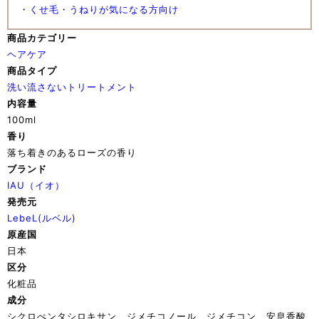
・
くせ毛・うねりが気になる方向け
商品カテゴリー
ヘアケア
商品タイプ
洗い流さないトリートメント
内容量
100ml
香り
落ち着きのあるローズの香り
ブランド
IAU（イオ）
発売元
LebeL(ルベル)
原産国
日本
区分
化粧品
成分
シクロぺンタシロキサン、ジメチコノール、ジメチコン、安息香酸