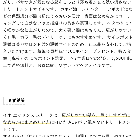
がり、パサつきが気になる髪をしっとり落ち着かせる洗い流さない
トリートメントオイルです。 ホホバ油・シアバター・アボカド油な
どの保湿成分が髪内部にうるおいを届け、表面はなめらかにコーテ
ィングして自然なツヤと指通りの良さを実現します。 ベタつきにく
く軽やかな仕上がりなので、太く硬い髪はもちろん、広がりやすい
くせ毛・カラー毛のデイリーケアにもおすすめです。 サインポスト
通販は美容サロン直営の通販サイトのため、正規品を安心してご購
入いただけます。新規会員登録で500ポイントプレゼント、購入金
額（税抜）の10％ポイント還元、1〜2営業日での発送、5,500円以
上で送料無料と、お得に続けやすいヘアケアオイルです。
まず結論
イオ エッセンス スリークは、
広がりやすい髪を、重くしすぎずに
なめらかにまとめたい方
に向いたIAUの洗い流さないトリートメン
トです。
オイルタイプなのにベタつきにくく、指通りとツヤを足しやすい
の