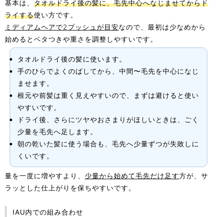
基本は、
タオルドライ後の髪に、毛先中心へなじませてからド
ライする
使い方です。
ミディアムヘアで2プッシュが目安
なので、最初は少なめから
始めるとベタつきや重さを調整しやすいです。
タオルドライ後の髪に使います。
手のひらでよくのばしてから、中間〜毛先を中心になじ
ませます。
根元や前髪は重く見えやすいので、まずは避けると使い
やすいです。
ドライ後、さらにツヤやおさまりがほしいときは、ごく
少量を毛先へ足します。
朝の乾いた髪に使う場合も、毛先へ少量ずつが失敗しに
くいです。
量を一度に増やすより、
少量から始めて毛先だけ足す
方が、サ
ラッとした仕上がりを保ちやすいです。
IAU内での組み合わせ