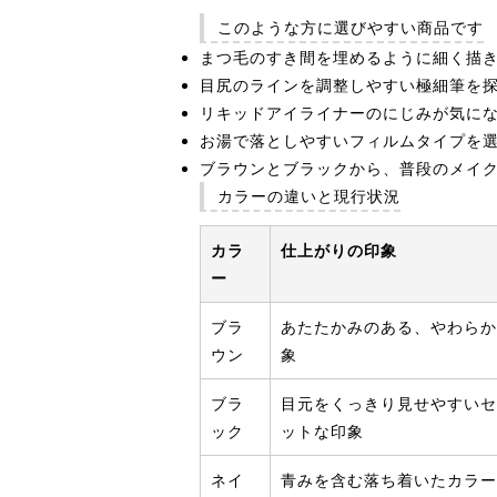
このような方に選びやすい商品です
まつ毛のすき間を埋めるように細く描
目尻のラインを調整しやすい極細筆を
リキッドアイライナーのにじみが気に
お湯で落としやすいフィルムタイプを
ブラウンとブラックから、普段のメイ
カラーの違いと現行状況
カラ
仕上がりの印象
ー
ブラ
あたたかみのある、やわらか
ウン
象
ブラ
目元をくっきり見せやすいセ
ック
ットな印象
ネイ
青みを含む落ち着いたカラー