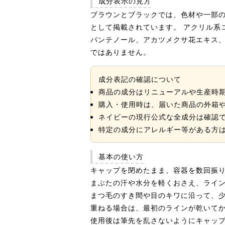
成分表示の見方
ブラウンとブラックでは、色材や一部の
として掲載されています。 アクリル系
パンテノール、アカツメクサ花エキス、
ではありません。
成分表記の確認について
商品の成分はリニューアルや生産時
購入・使用時は、届いた商品の外箱
ネイビーの現行公式な全成分は確認
特定の成分にアレルギー等がある方
基本の使い方
キャップを閉めたまま、容器を数回振
まぶたの汗や水分を軽くおさえ、ライ
まつ毛のすき間や目のキワに沿って、
重ねる場合は、最初のラインが乾いて
使用後は筆先を乱さないようにキャッ