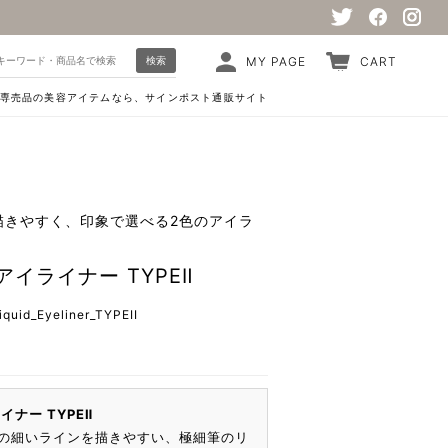
検索
MY PAGE
CART
専売品の美容アイテムなら、サインポスト通販サイト
描きやすく、印象で選べる2色のアイラ
イライナー TYPEⅡ
uid_Eyeliner_TYPEII
ナー TYPEⅡ
の細いラインを描きやすい、極細筆のリ