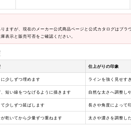
りますが、現在のメーカー公式商品ページと公式カタログはブラウ
在庫表示と販売可否をご確認ください。
安
安
仕上がりの印象
うに少しずつ埋めます
ラインを強く見せす
ず、短い線をつなげるように描きます
自然な太さへ調整し
って少しずつ延ばします
長さや角度によって
ンが乾いてから少量ずつ重ねます
太さや濃さを調整し