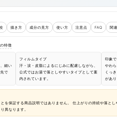
較
描き方
成分の見方
使い方
注意点
FAQ
関
Ⅱの特徴
フィルムタイプ
印象で
ど、細い
汗・涙・皮脂によるにじみに配慮しながら、
やわら
筆先で
公式ではお湯で落としやすいタイプとして案
くっき
内されています。
があり
ことを保証する商品説明ではありません。 仕上がりの持続や落とし
より異なります。