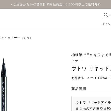
・ご注文から1〜2営業日で商品発送・5,500円以上で送料無料
サロン
アイライナー TYPEⅡ
極細筆で目のキワまで
イナー
ウトワ リキッドア
商品番号
arm-UTOWA_Liq
商品説明
ウトワ リキッドアイライ
まつ毛のすき間や目尻