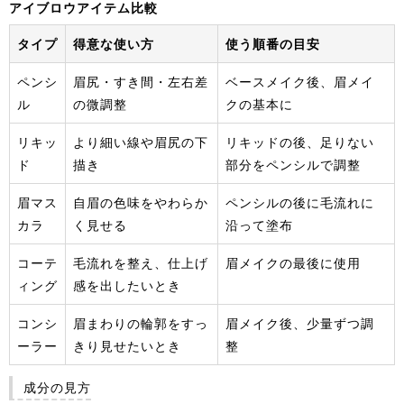
アイブロウアイテム比較
タイプ
得意な使い方
使う順番の目安
ペンシ
眉尻・すき間・左右差
ベースメイク後、眉メイ
ル
の微調整
クの基本に
リキッ
より細い線や眉尻の下
リキッドの後、足りない
ド
描き
部分をペンシルで調整
眉マス
自眉の色味をやわらか
ペンシルの後に毛流れに
カラ
く見せる
沿って塗布
コーテ
毛流れを整え、仕上げ
眉メイクの最後に使用
ィング
感を出したいとき
コンシ
眉まわりの輪郭をすっ
眉メイク後、少量ずつ調
ーラー
きり見せたいとき
整
成分の見方