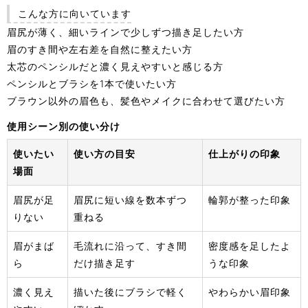
こんな方に向いています
眉尻が薄く、細いラインで少しずつ描き足したい方
眉のすき間や左右差を自然に整えたい方
太芯のペンシルだと濃く見えやすいと感じる方
ペンシルとブラシを1本で使いたい方
ブラウン以外の眉色も、髪色やメイクに合わせて選びたい方
使用シーン別の使い分け
使いたい
使い方の目安
仕上がりの印象
場面
眉尻が足
眉尻に短い線を数本ずつ
輪郭が整った印象
りない
重ねる
眉がまば
毛流れに沿って、すき間
密度感を足したよ
ら
だけ描き足す
うな印象
濃く見え
描いた後にブラシで軽く
やわらかい眉印象