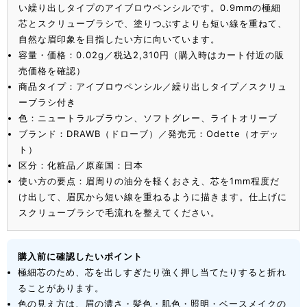
い繰り出しタイプのアイブロウペンシルです。0.9mmの極細
芯とスクリューブラシで、塗りつぶすよりも短い線を重ねて、
自然な眉印象を目指したい方に向いています。
容量・価格：0.02g／税込2,310円（購入時はカート付近の販
売価格を確認）
商品タイプ：アイブロウペンシル／繰り出しタイプ／スクリュ
ーブラシ付き
色：ニュートラルブラウン、ソフトグレー、ライトオリーブ
ブランド：DRAWB（ドローブ）／発売元：Odette（オデッ
ト）
区分：化粧品／原産国：日本
使い方の要点：眉周りの油分を軽くおさえ、芯を1mm程度だ
け出して、眉尻から短い線を重ねるように描きます。仕上げに
スクリューブラシで毛流れを整えてください。
購入前に確認したいポイント
極細芯のため、芯を出しすぎたり強く押し当てたりすると折れ
ることがあります。
色の見え方は、眉の濃さ・髪色・肌色・照明・ベースメイクの