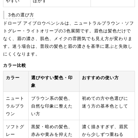
やすい
ぼかす
3色の選び方
ドローブ アイブロウペンシルは、ニュートラルブラウン・ソフ
トグレー・ライトオリーブの3色展開です。眉色は髪色だけで
なく、眉の濃さ、肌色、メイクの雰囲気でも見え方が変わりま
す。迷う場合は、普段の髪色と眉の濃さを基準に選ぶと失敗し
にくくなります。
カラー比較
カラー
選びやすい髪色・印
おすすめの使い方
象
ニュート
ブラウン系の髪色、
初めての方や色選びに
ラルブラ
自然な印象に整えた
迷う方の基本色として
ウン
い方
ソフトグ
黒髪・暗めの髪色、
濃く描きすぎず、眉尻
レー
赤みや黄みを抑えた
から少しずつ重ねる