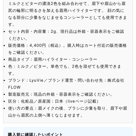
ミルクとビターの濃淡2色を組み合わせて、眉下や眉山から眉
尻の輪郭に明るさを加える眉用ハイライターです。 顔の気に
なる部分に少量をなじませるコンシーラーとしても使用できま
す。
セット内容・内容量：2g、現行品は外箱・容器表示をご確認
ください。
販売価格：4,400円（税込）。購入時はカート付近の販売価格
をご確認ください。
商品タイプ：眉用ハイライター・コンシーラー
色：ミルク／ビター。単色でも、2色を混ぜても使用できま
す。
ブランド：LyuVie／ブランド運営・問い合わせ先：株式会社
FLOW
製造販売元：現品の外箱・容器表示をご確認ください。
区分：化粧品／原産国：日本（liveページ記載）
使い方の要点：眉メイクの後、ブラシに少量を取り、眉下や眉
山から眉尻の上側へ薄くなじませます。
購入前に確認したいポイント