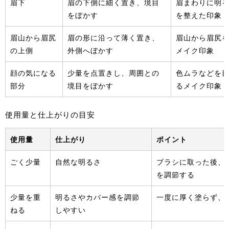
眉下
眉の下側に細く置き、境目
眉まわりに明
をぼかす
を整えた印象
眉山から眉尻
眉の形に沿って薄く置き、
眉山から眉尻
の上側
外側へぼかす
メイク印象
顔の気になる
少量を点置きし、周囲との
色ムラなどを
部分
境目をぼかす
るメイク印象
使用量と仕上がりの目安
使用量
仕上がり
ポイント
ごく少量
自然な明るさ
ブラシに取った後、
を調節する
少量を重
明るさやカバー感を調節
一度に厚く塗らず、
ねる
しやすい