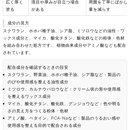
広く厚く
境目や厚みが目立つ場合
周囲を丁寧にぼかし
塗る
がある
量を減らす
成分の見方
スクワラン、ホホバ種子油、シア脂、ミツロウなどの油性・ワ
ックス成分と、マイカ、酸化チタン、酸化鉄などの粉体・色材
を組み合わせた処方です。 植物由来成分やアミノ酸なども配合
されています。
配合成分を確認するときの目安
スクワラン、野菜油、ホホバ種子油、シア脂など：製品の
のびや使用感を整える油性成分
ミツロウ、カルナウバロウなど：クリーム状の形や使用感
を整えるワックス成分
マイカ、酸化チタン、酸化鉄、グンジョウなど：色や明る
さの見え方をつくる粉体・色材
アミノ酸、ベタイン、PCA-Naなど：製品のうるおい感や
使用感を整える目的で配合される成分