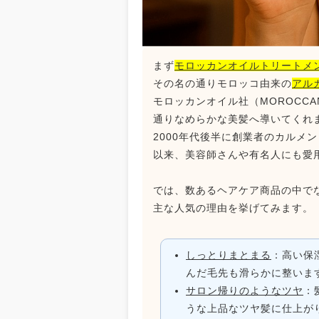
まず
モロッカンオイルトリートメ
その名の通りモロッコ由来の
アル
モロッカンオイル社（MOROCC
通りなめらかな美髪へ導いてくれ
2000年代後半に創業者のカルメ
以来、美容師さんや有名人にも愛
では、数あるヘアケア商品の中で
主な人気の理由を挙げてみます。
しっとりまとまる
：高い保
んだ毛先も滑らかに整いま
サロン帰りのようなツヤ
：
うな上品なツヤ髪に仕上が