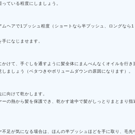
湿っている程度にしましょう。
アムヘアで1プッシュ程度（ショートなら半プッシュ、ロングなら1
を手になじませます。
にかけて、手ぐしを通すように髪全体にまんべんなくオイルを行き
意しましょう（ベタつきやボリュームダウンの原因になります）。
先に向けて乾かします。
ヤーの熱から髪を保護でき、乾かす途中で髪がしっとりまとまり指
ヤ不足が気になる場合は、ほんの半プッシュほどを手に取り、毛先