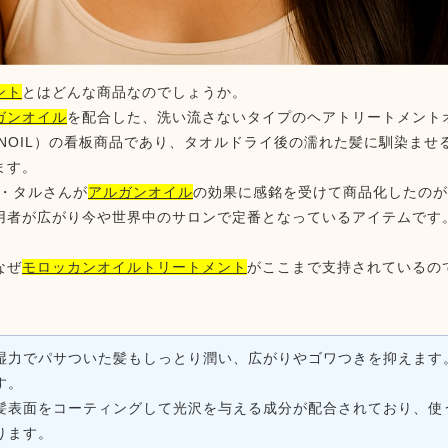
ント
とはどんな商品なのでしょうか。
ガンオイル
を配合した、洗い流さないタイプのヘアトリートメント
ANOIL）の看板商品であり、タオルドライ後の濡れた髪に馴染ま
ます。
ン・タルさんが
アルガンオイル
の効果に感銘を受けて商品化したのが
用者が広がり今や世界中のサロンで定番となっているアイテムです
なぜ
モロッカンオイルトリートメント
がここまで支持されているの
湿力でパサついた髪もしっとり潤い、広がりやゴワつきを抑えます
す。
髪表面をコーティングして光沢を与える成分が配合されており、使
ります。