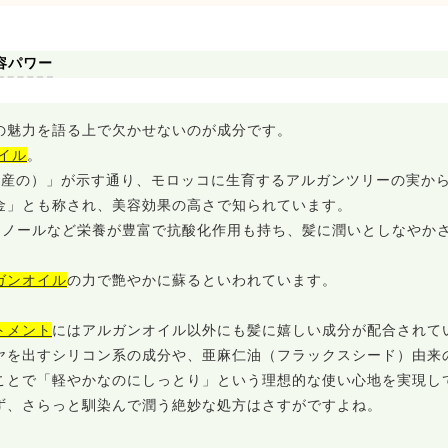
容パワー
の魅力を語る上で欠かせないのが成分です。
イル
。
コ産の）」が示す通り、モロッコに生育するアルガンツリーの実か
金」とも称され、美容効果の高さで知られています。
ェノールなど栄養が豊富で抗酸化作用も持ち、髪に潤いとしなやか
ガンオイル
の力で艶やかに蘇るといわれています。
トメント
にはアルガンオイル以外にも髪に嬉しい成分が配合されて
ヤを出すシリコン系の成分や、亜麻仁油（フラックスシード）由来
ことで「軽やかなのにしっとり」という理想的な使い心地を実現し
ず、さらっと馴染んで潤う絶妙な処方はさすがですよね。