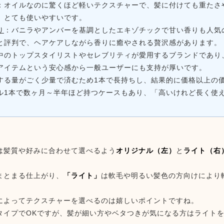
：オイルなのに驚くほど軽いテクスチャーで、髪に付けても重たさ
、とても使いやすいです。
り
：バニラやアンバーを基調としたエキゾチックで甘い香りも人気
と評判で、ヘアケアしながら香りに癒やされる贅沢感があります。
中のトップスタイリストやセレブリティが愛用するブランドであり
アイテムという安心感から一般ユーザーにも支持が厚いです。
する量がごく少量で済むため1本で長持ちし、結果的に価格以上の
ル1本で数ヶ月～半年ほど持つケースもあり、「高いけれど長く使
は髪質や好みに合わせて選べるよう
オリジナル（左）
と
ライト（右
まとまる仕上がり、
「ライト」
は軟毛や明るい髪色の方向けにより
によってテクスチャーを選べるのは嬉しいポイントですね。
タイプでOKですが、髪が細い方やベタつきが気になる方はライト