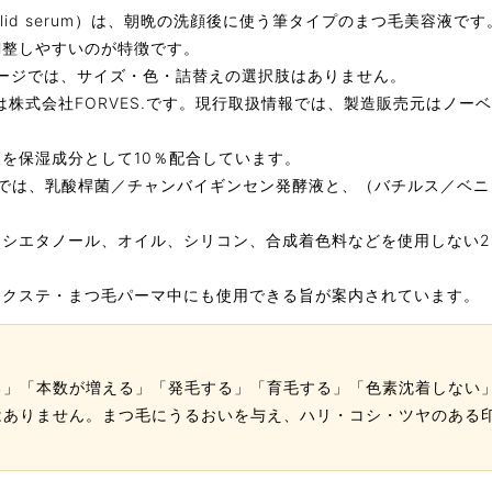
eyelid serum）は、朝晩の洗顔後に使う筆タイプのまつ毛美容
調整しやすいのが特徴です。
売ページでは、サイズ・色・詰替えの選択肢はありません。
元は株式会社FORVES.です。現行取扱情報では、製造販売元はノ
を保湿成分として10％配合しています。
ル品では、乳酸桿菌／チャンバイギンセン発酵液と、（バチルス／ベ
シエタノール、オイル、シリコン、合成着色料などを使用しない2
エクステ・まつ毛パーマ中にも使用できる旨が案内されています。
る」「本数が増える」「発毛する」「育毛する」「色素沈着しない
はありません。まつ毛にうるおいを与え、ハリ・コシ・ツヤのある