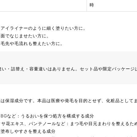
時
、アイライナーのように細く塗りたい方に。
、面でなじませたい方に。
、毛先や毛流れも整えたい方に。
、色違い・詰替え・容量違いはありません。セット品や限定パッケージ
液は保湿成分です。本品は医療や発毛を目的とせず、化粧品として
BGなど：うるおいを保つ処方を構成する成分
クサ花エキス、パンテノールなど：まつ毛や目元まわりを整えるた
や塗布しやすさを整える成分