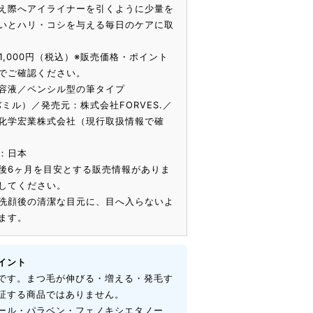
え際へアイライナーを引くように少量を
いとハリ・コシを与える毎日のケアに取
11,000円（税込）※販売価格・ポイント
でご確認ください。
容液／ペンシル型の筆タイプ
バミル）／発売元：株式会社FORVES.／
化学宏業株式会社（現行取扱情報で確
：日本
後6ヶ月を目安とする販売情報がありま
してください。
洗顔後の清潔な目元に、目へ入らないよ
ます。
イント
です。まつ毛が伸びる・増える・発毛す
証する商品ではありません。
ール・パラベン・フェノキシエタノー