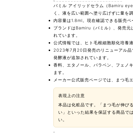
バミル アイリッドセラム（Bamiru 
く、液を広い範囲へ塗り広げずに量を
内容量は1.8ml。現在確認できる販
ブランドはBamiru（バミル）、発売
れています。
公式情報では、ヒト毛根細胞順化培養液
2023年7月20日発売のリニューア
発酵液が追加されています。
香料、エタノール、パラベン、フェノキ
ます。
メーカー公式販売ページでは、まつ毛
表現上の注意
本品は化粧品です。「まつ毛が伸び
い」といった結果を保証する商品で
い。