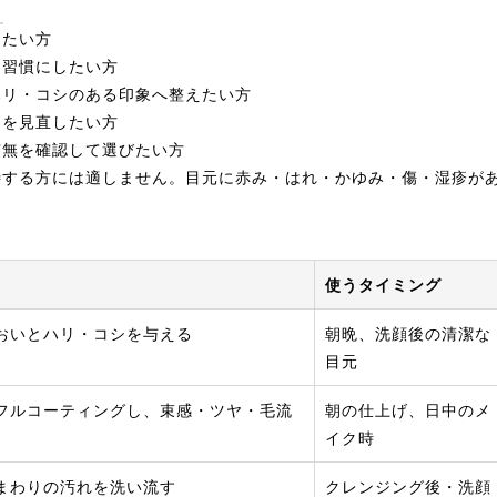
と
りたい方
を習慣にしたい方
ハリ・コシのある印象へ整えたい方
アを見直したい方
有無を確認して選びたい方
待する方には適しません。目元に赤み・はれ・かゆみ・傷・湿疹が
使うタイミング
おいとハリ・コシを与える
朝晩、洗顔後の清潔な
目元
フルコーティングし、束感・ツヤ・毛流
朝の仕上げ、日中のメ
イク時
まわりの汚れを洗い流す
クレンジング後・洗顔