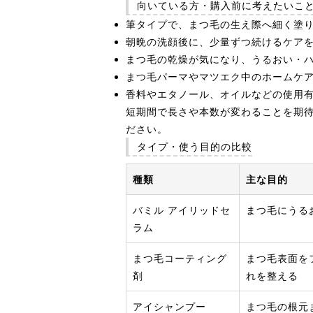
向いている方・購入前に考えたいこ
筆タイプで、まつ毛の生え際へ細く塗
朝晩の洗顔後に、少量ずつ続けるケア
まつ毛の乾燥が気になり、うるおい・
まつ毛パーマやマツエク中のホームケ
香料やエタノール、オイルなどの使用
短期間で長さや本数が変わることを期
ださい。
タイプ・使う目的の比較
種類
主な目的
バミル アイリッドセ
まつ毛にうる
ラム
まつ毛コーティング
まつ毛表面を
剤
れを整える
アイシャンプー
まつ毛の根元