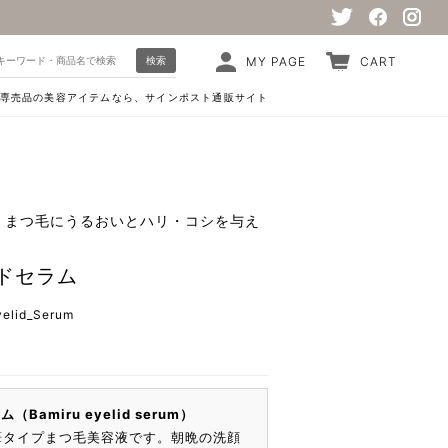
検索
MY PAGE
CART
専売品の美容アイテムなら、サインポスト通販サイト
、まつ毛にうるおいとハリ・コシを与え
ドセラム
yelid_Serum
Bamiru eyelid serum）
の筆タイプまつ毛美容液です。朝晩の洗顔