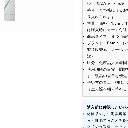
後、清潔なまつ毛の生
塗り、まつ毛にうるお
り入れられます。
容量・価格：1.8ml／
は購入時にカート付近
商品タイプ：まつ毛美
ブランド：Bamiru（
製造販売元：ノーベル
認）
区分：化粧品／原産国
使用期限の目安：開封
す。現品の表示を優先
使い方の要点：朝晩、
う生え際へ細く塗布し
購入前に確認したいポ
化粧品のまつ毛美容液
る・育毛することを保
公式では香料・エタノ