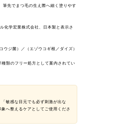
液です。筆先でまつ毛の生え際へ細く塗りやす
ーベル化学宏業株式会社、日本製と表示さ
ニコウジ菌）／（エゾウコギ根／ダイズ）
1種類のフリー処方として案内されてい
」「敏感な目元でも必ず刺激が出な
印象へ整えるケアとしてご使用くださ