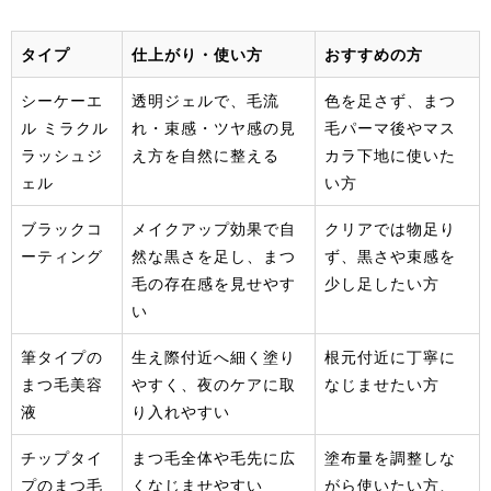
タイプ
仕上がり・使い方
おすすめの方
シーケーエ
透明ジェルで、毛流
色を足さず、まつ
ル ミラクル
れ・束感・ツヤ感の見
毛パーマ後やマス
ラッシュジ
え方を自然に整える
カラ下地に使いた
ェル
い方
ブラックコ
メイクアップ効果で自
クリアでは物足り
ーティング
然な黒さを足し、まつ
ず、黒さや束感を
毛の存在感を見せやす
少し足したい方
い
筆タイプの
生え際付近へ細く塗り
根元付近に丁寧に
まつ毛美容
やすく、夜のケアに取
なじませたい方
液
り入れやすい
チップタイ
まつ毛全体や毛先に広
塗布量を調整しな
プのまつ毛
くなじませやすい
がら使いたい方、