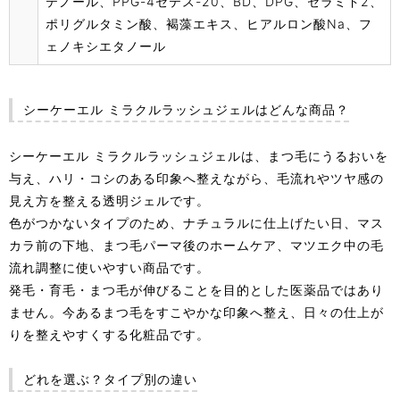
テノール、PPG-4セテス-20、BD、DPG、セラミド2、
ポリグルタミン酸、褐藻エキス、ヒアルロン酸Na、フ
ェノキシエタノール
シーケーエル ミラクルラッシュジェルはどんな商品？
シーケーエル ミラクルラッシュジェルは、まつ毛にうるおいを
与え、ハリ・コシのある印象へ整えながら、毛流れやツヤ感の
見え方を整える透明ジェルです。
色がつかないタイプのため、ナチュラルに仕上げたい日、マス
カラ前の下地、まつ毛パーマ後のホームケア、マツエク中の毛
流れ調整に使いやすい商品です。
発毛・育毛・まつ毛が伸びることを目的とした医薬品ではあり
ません。今あるまつ毛をすこやかな印象へ整え、日々の仕上が
りを整えやすくする化粧品です。
どれを選ぶ？タイプ別の違い