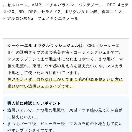
ルセルロース、AMP、メチルパラベン、パンテノール、PPG-4セテ
ス-20、BD、DPG、セラミド2、ポリグルタミン酸、褐藻エキス、
ヒアルロン酸Na、フェノキシエタノール
シーケーエル ミラクルラッシュジェル
は、CKL（シーケーエ
ル）の透明タイプのまつ毛美容液・コーティングジェルです。
マスカラブラシでまつ毛全体になじませやすく、まつ毛パーマ
後の毛流れ、束感、ツヤ感の見え方を整えたい方や、マスカラ
下地として使いたい方に向いています。
黒さを足さず、自然な仕上がりでまつ毛の印象を整えたい方に
選びやすい透明ジェルタイプです。
購入前に確認したいポイント
透明ジェルで、まつ毛の毛流れ・束感・ツヤ感の見え方を自然
に整えたい方に。
まつ毛パーマ後、ビューラー後、マスカラ前の下地として使い
やすいブラシタイプです。