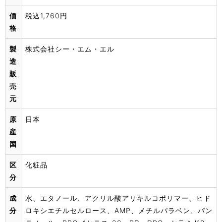
価
税込1,760円
格
製
株式会社シー・エム・エル
造
販
売
元
原
日本
産
国
区
化粧品
分
成
水、エタノール、アクリル酸アリキルコポリマー、ヒド
分
ロキシエチルセルロース、AMP、メチルパラベン、パン