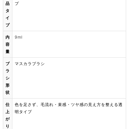
品
プ
タ
イ
プ
内
9ml
容
量
ブ
マスカラブラシ
ラ
シ
形
状
仕
色を足さず、毛流れ・束感・ツヤ感の見え方を整える透
上
明タイプ
が
り