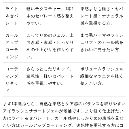
ライト
軽いテクスチャー。1本1
束感よりも軽さ・セパ
＆セパ
本のセパレート感を整え
レート感・ナチュラル
レート
やすい。
感を重視する方。
カール
こってりめのジェル。上
まつ毛パーマやラッシ
アップ
向き感・束感・しっかり
ュリフトのカール感を
コーテ
めの仕上がりを作りやす
きれいに見せたい方。
ィング
い。
コーテ
さらっとしたリキッド。
ボリュームラッシュや
ィング
速乾性・軽いセパレート
繊細なマツエクを軽く
リキッ
感を重視しやすい。
整えたい方。
ド
まず1本選ぶなら、自然な束感とケア感のバランスを取りやすい
アイラッシュサポートジェルが候補です。より軽く仕上げたい
方はライト＆セパレート、カール感やしっかりめの束感を見せ
たい方はカールアップコーティング、速乾性を重視する方はコ