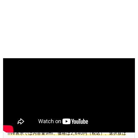
フェニックス アイラッシュサポートジェルは、まつ毛の毛流
れ・束感・ツヤ感の見え方を整えながら、うるおいとハリ・コ
シを与えたい方に向いたまつ毛コーティング美容液です。
まつ毛パーマ、ラッシュリフト、マツエク後のホームケアや、
朝のナチュラルな束感づくりに使いやすいブラシタイプ。まつ
毛を伸ばす・増やす・育毛する商品ではなく、清潔なまつ毛に
薄くなじませて、見え方を整える化粧品です。
live表示では内容量9ml、価格は2,640円（税込）、選択肢は