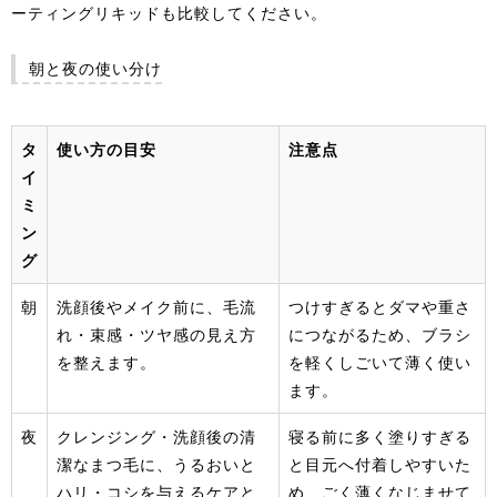
ーティングリキッドも比較してください。
朝と夜の使い分け
タ
使い方の目安
注意点
イ
ミ
ン
グ
朝
洗顔後やメイク前に、毛流
つけすぎるとダマや重さ
れ・束感・ツヤ感の見え方
につながるため、ブラシ
を整えます。
を軽くしごいて薄く使い
ます。
夜
クレンジング・洗顔後の清
寝る前に多く塗りすぎる
潔なまつ毛に、うるおいと
と目元へ付着しやすいた
ハリ・コシを与えるケアと
め、ごく薄くなじませて