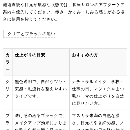
施術直後や目元が敏感な状態では、担当サロンのアフターケア
案内を優先してください。赤み・かゆみ・しみる感じがある場
合は使用を控えてください。
クリアとブラックの違い
カ
仕上がりの目安
おすすめの方
ラ
ー
ク
無色透明で、自然なツヤ・
ナチュラルメイク、学校・
リ
束感・毛流れを整えやすい
仕事の日、マツエクやまつ
ア
タイプです。
毛パーマの仕上がりを自然
に見せたい方。
ブ
透け感のあるブラックで、
マスカラ未満の自然な濃
ラ
メイクアップ効果によりま
さ、目元の引き締め感、ノ
ッ
つ毛を自然に濃く見せやす
ーマスカラの日の軽い仕上