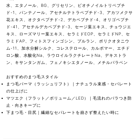
水、エタノール、BG、グリセリン、ビオチノイルトリペプチ
ド-1、パンテノール、アセチルテトラペプチド-3、アカツメクサ
花エキス、オクタペプチド-2、デカペプチド-4、オリゴペプチ
ド-41、アセチルデカペプチド-3、セージ葉エキス、チョウジエ
キス、ローズマリー葉エキス、セラミドEOP、セラミドNP、セ
ラミドAP、フィトスフィンゴシン、プルラン、ポリクオタニウ
ム-11、加水分解シルク、コレステロール、カルボマー、エチド
ロン酸、水酸化Na、ラウロイルラクチレートNa、デキストラ
ン、キサンタンガム、フェノキシエタノール、メチルパラベン
おすすめのまつ毛スタイル
まつ毛パーマ（ラッシュリフト）｜ナチュラル束感・セパレート
の仕上げに
マツエク（フラット／ボリューム／LED）｜毛流れのバラつき防
止・向きキープに
下まつ毛・目尻｜繊細なセパレートを崩さず整えたい時に