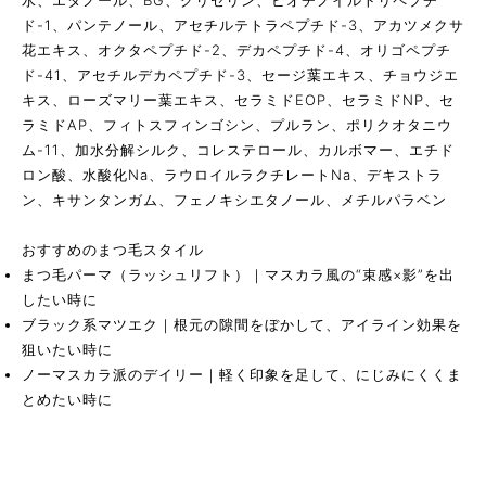
水、エタノール、BG、グリセリン、ビオチノイルトリペプチ
ド-1、パンテノール、アセチルテトラペプチド-3、アカツメクサ
花エキス、オクタペプチド-2、デカペプチド-4、オリゴペプチ
ド-41、アセチルデカペプチド-3、セージ葉エキス、チョウジエ
キス、ローズマリー葉エキス、セラミドEOP、セラミドNP、セ
ラミドAP、フィトスフィンゴシン、プルラン、ポリクオタニウ
ム-11、加水分解シルク、コレステロール、カルボマー、エチド
ロン酸、水酸化Na、ラウロイルラクチレートNa、デキストラ
ン、キサンタンガム、フェノキシエタノール、メチルパラベン
おすすめのまつ毛スタイル
まつ毛パーマ（ラッシュリフト）｜マスカラ風の“束感×影”を出
したい時に
ブラック系マツエク｜根元の隙間をぼかして、アイライン効果を
狙いたい時に
ノーマスカラ派のデイリー｜軽く印象を足して、にじみにくくま
とめたい時に