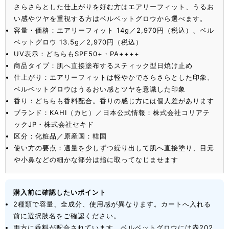
さらさらとした仕上がりを好む方はエアリーフィット、うるお
い感やツヤを重視する方はベルベットグロウから選べます。
容量・価格：エアリーフィット 14g／2,970円（税込）、ベル
ベットグロウ 13.5g／2,970円（税込）
UV表示：どちらもSPF50+・PA++++
商品タイプ：肌へ直接塗布するスティック型日焼け止め
仕上がり：エアリーフィットは軽やかでさらさらとした印象、
ベルベットグロウはうるおい感とツヤを意識した印象
香り：どちらも香料配合。香りの感じ方には個人差があります
ブランド：KAHI（カヒ）／日本公式情報：株式会社コリアテ
ックJP・株式会社セキド
区分：化粧品／原産国：韓国
使い方の要点：適量を少しずつ繰り出して肌へ直接塗り、目元
や小鼻などの細かな部分は指に取ってなじませます
購入前に確認したいポイント
2種類で容量、全成分、使用感が異なります。カートへ入れる
前に選択肢名をご確認ください。
両方に香料が配合されています。ベルベットグロウには赤202