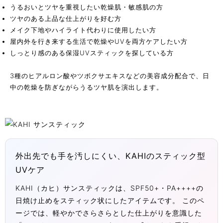
うるおいとツヤを重視したい乾燥肌・敏感肌の方
ツヤのある上品な仕上がりを好む方
メイク下地やハイライト代わりに使用したい方
屋内外を行き来する生活で乾燥やUVを両方ケアしたい方
しっとり感のある保湿UVスティックを探している方
3種のヒアルロン酸やツボクサエキスなどの美容成分配合で、日
中の乾燥を防ぎながらうるツヤ肌を演出します。
外出先でも手を汚しにくい、KAHIのスティック型
UVケア
KAHI（カヒ）サンスティックは、SPF50+・PA++++の
日焼け止めをスティック状にしたアイテムです。 このペ
ージでは、軽やかでさらさらとした仕上がりを意識した