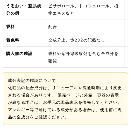
うるおい・整肌成
ビサボロール、トコフェロール、植
分の例
物エキスなど
香料
配合
着色料
全成分上、赤202の記載なし
購入前の確認
香料や紫外線吸収剤を含む全成分を
確認
成分表記の確認について
化粧品の配合成分は、リニューアルや流通時期により変更
される場合があります。 販売ページと外箱・容器の表示
が異なる場合は、お手元の現品表示を優先してください。
アレルギー等で避けている成分がある場合は、使用前に現
品の全成分をご確認ください。