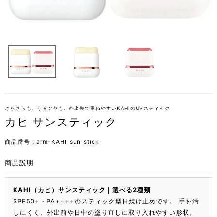
さらさらも、うるツヤも。外出先で重ねやすいKAHIのUVスティック
カヒ サンスティック
商品番号
arm-KAHI_sun_stick
商品説明
KAHI（カヒ）サンスティック｜選べる2種類
SPF50+・PA++++のスティック型日焼け止めです。 手を汚
しにくく、外出前や日中の塗り直しに取り入れやすい形状。