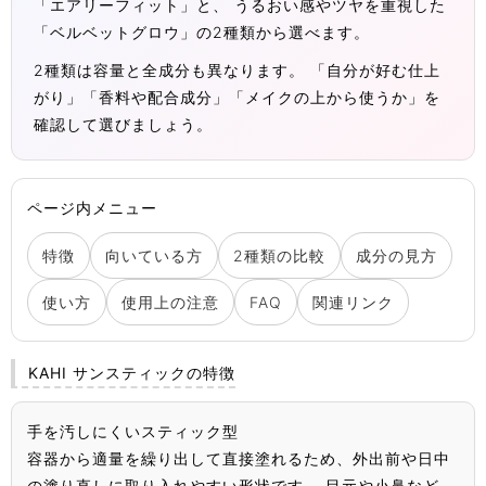
「エアリーフィット」と、 うるおい感やツヤを重視した
「ベルベットグロウ」の2種類から選べます。
2種類は容量と全成分も異なります。 「自分が好む仕上
がり」「香料や配合成分」「メイクの上から使うか」を
確認して選びましょう。
ページ内メニュー
特徴
向いている方
2種類の比較
成分の見方
使い方
使用上の注意
FAQ
関連リンク
KAHI サンスティックの特徴
手を汚しにくいスティック型
容器から適量を繰り出して直接塗れるため、外出前や日中
の塗り直しに取り入れやすい形状です。 目元や小鼻など