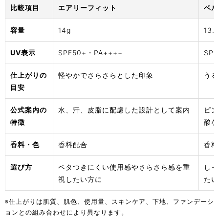
比較項目
エアリーフィット
ベル
容量
14g
13.
UV表示
SPF50+・PA++++
SPF
仕上がりの
軽やかでさらさらとした印象
うる
目安
公式案内の
水、汗、皮脂に配慮した設計として案内
ピン
特徴
酸な
香料・色
香料配合
香料
選び方
ベタつきにくい使用感やさらさら感を重
しっ
視したい方に
たい
※仕上がりは肌質、肌色、使用量、スキンケア、下地、ファンデーシ
ョンとの組み合わせにより異なります。