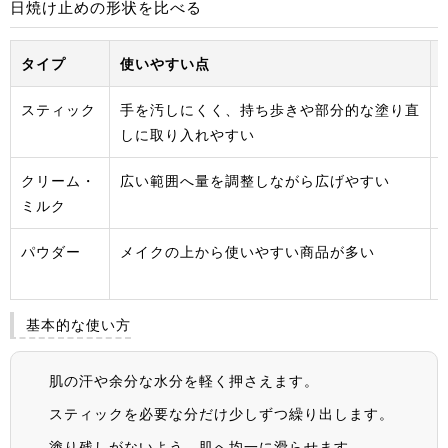
日焼け止めの形状を比べる
タイプ
使いやすい点
スティック
手を汚しにくく、持ち歩きや部分的な塗り直
しに取り入れやすい
クリーム・
広い範囲へ量を調整しながら広げやすい
ミルク
パウダー
メイクの上から使いやすい商品が多い
基本的な使い方
肌の汗や余分な水分を軽く押さえます。
スティックを必要な分だけ少しずつ繰り出します。
塗り残しがないよう、肌へ均一に滑らせます。