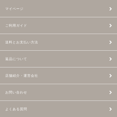
マイページ
ご利用ガイド
送料とお支払い方法
返品について
店舗紹介・運営会社
お問い合わせ
よくある質問