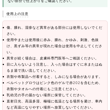
ない部分で仕上がりをご確認ください。
使用上の注意
傷、腫れ、湿疹など異常がある部分には使用しないでくだ
さい。
使用中または使用後に赤み、腫れ、かゆみ、刺激、色抜
け、黒ずみ等の異常が現れた場合は使用を中止してくださ
い。
異常が続く場合は、皮膚科専門医等へご相談ください。
目に入らないよう注意し、入った場合はすぐに水またはぬ
るま湯で洗い流してください。
衣類や布製品へ付着すると、しみになる場合があります。
ベルベットグロウはピンク色のゲルで赤202を含むため、
衣類やタオルへの付着にもご注意ください。
乳幼児の手の届かない場所に保管してください。
直射日光、高温多湿、極端に低温となる場所を避け、車内
など高温になりやすい場所へ放置しないでください。