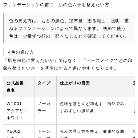
ファンデーションの前に、肌の色ムラを整えたい方
色の見え方は、もとの肌色、塗布量、塗る範囲、照明、重
ねるファンデーションによって異なります。 初めて使う
色は、少量ずつ顔の一部へなじませて確認してください。
4色の選び方
「肌を何色に変えたいか」ではなく、「ベースメイクでどの印
象を整えたいか」を基準にすると選びやすくなります。
公式品番・
タイプ
仕上がりの目安
選
色名
WT001
ノーカ
色味をほとんど加えず、自然でみ
下
アクアリィ
ラー
ずみずしい肌印象
き
ホワイト
YE002
トーン
赤みの見え方を整え、健康的な肌
頬