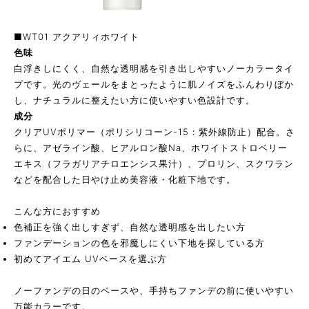
■WT01 アクアリィホワイト
色味
白浮きしにくく、自然な透明感を引き出しやすいノーカラータイ
プです。光のヴェールをまとったように肌ノイズをふんわりぼか
し、ナチュラルに整えたい方に使いやすい色設計です。
成分
クリアUVポリマー（ポリシリコーン-15：紫外線防止）配合。さ
らに、アゼライン酸、ヒアルロン酸Na、ホワイトストロベリー
エキス（フラガリアチロエンシス果汁）、プロリン、スクワラン
などを配合した日やけ止め美容液・化粧下地です。
こんな方におすすめ
色補正を強く出しすぎず、自然な透明感を出したい方
ファンデーションの色を邪魔しにくい下地を探している方
初めてアイエム UVベースを選ぶ方
ノーファンデの日のベースや、手持ちファンデの前に使いやすい
万能カラーです。