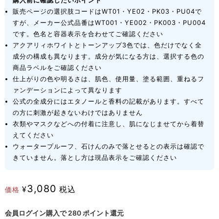
購入前に確認したいポイント
販売ページの選択肢コードはWT01・YE02・PK03・PU04で
すが、メーカー公式品番はWT001・YE002・PK003・PU004
です。色名と容器表示を合わせてご確認ください
アクアリィホワイトとトーンアップ3色では、色だけでなく全
成分の構成も異なります。成分が気になる方は、選択する色の
商品ラベルをご確認ください
仕上がりの色や明るさは、肌色、使用量、塗る範囲、重ねるフ
ァンデーションによって異なります
公式の全成分にはエタノールと香料の記載があります。すべて
の方に刺激が起きないわけではありません
衣類やマスクなどへの付着に注意し、肌になじませてから着替
えてください
ウォータープルーフ、石けんのみで落とせるとの表示は確認で
きていません。落とし方は現品表示をご確認ください
3,080
¥
税込
価格
会員ログイン購入で
280
ポイント還元