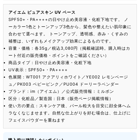
アイエム ピュアスキン UV ベース
SPF50+・PA++++の日やけ止め美容液・化粧下地です。 ノ
ーカラー1色とトーンアップ3色から、髪色や整えたい肌印象に
合わせて選べます。 トーンアップ、透明感、赤み・くすみの
補整は、いずれもメイクアップ効果によるものです。
容量・価格：各35g／税込3,080円（掲載確認時。購入時はカ
ート付近の販売価格・ポイントをご確認ください）
商品タイプ：日やけ止め美容液・化粧下地
UV表示：SPF50+・PA++++
色展開：WT001 アクアリィホワイト／YE002 レモンベージ
ュ／PK003 ベビーピンク／PU004 ドーリーラベンダー
ブランド：im（アイエム）／公式販売情報：ミルボン
区分：化粧品／製造国：日本（販売ページ掲載情報）
使い方の要点：スキンケア後、パール粒大を目安に顔全体へム
ラなくなじませます。自然な仕上がりを好む場合は、仕上げに
フェイスパウダーを重ねます