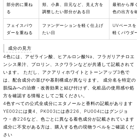
部分的に重ね
頬、小鼻、目元など、見え方を
最初から厚く
る
調整したい部分がある日
色の出方を確
フェイスパウ
ファンデーションを軽く仕上げ
UVベースを
ダーを重ねる
たい日
軽くパウダー
成分の見方
4色には、アゼライン酸、ヒアルロン酸Na、フラガリアチロエ
ンシス果汁、プロリン、スクワランなどが共通して記載されて
います。 ただし、アクアリィホワイトとトーンアップ3色で
は、配合成分の並びや基剤構成が異なります。 成分名を特定の
肌悩みへの治療・改善効果と結び付けず、化粧品の使用感や処
方を確認する情報としてご覧ください。
4色すべての公式全成分にエタノールと香料の記載があります
YE002には黄4、PK003には赤226、PU004にはグンジョ
ウ・赤226など、色ごとに異なる着色成分が記載されています
成分に不安がある方は、購入する色の現物ラベルをご確認くだ
さい