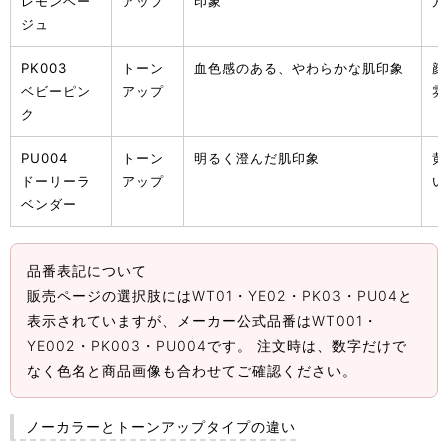
レモンベー
アップ
印象
方
ジュ
PK003
トーン
血色感のある、やわらかな肌印象
顔
ベビーピン
アップ
雰
ク
PU004
トーン
明るく澄んだ肌印象
黄
ドーリーラ
アップ
い
ベンダー
品番表記について
販売ページの選択肢にはWT01・YE02・PK03・PU04と
表示されていますが、メーカー公式品番はWT001・
YE002・PK003・PU004です。 注文時は、数字だけで
なく色名と商品画像も合わせてご確認ください。
ノーカラーとトーンアップタイプの違い