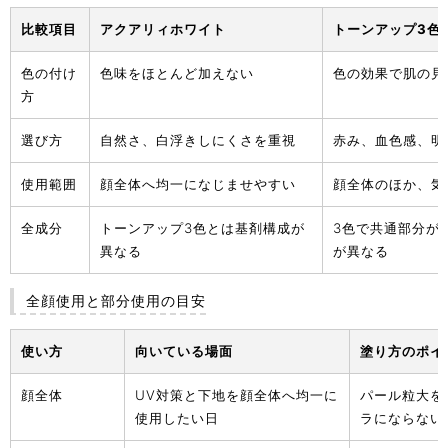
比較項目
アクアリィホワイト
トーンアップ3色
色の付け
色味をほとんど加えない
色の効果で肌の見
方
選び方
自然さ、白浮きしにくさを重視
赤み、血色感、明
使用範囲
顔全体へ均一になじませやすい
顔全体のほか、気
全成分
トーンアップ3色とは基剤構成が
3色で共通部分が
異なる
が異なる
全顔使用と部分使用の目安
使い方
向いている場面
塗り方のポイ
顔全体
UV対策と下地を顔全体へ均一に
パール粒大を
使用したい日
ラにならない