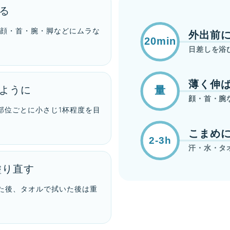
る
、顔・首・腕・脚などにムラな
外出前
20min
日差しを浴
薄く伸
ように
量
顔・首・腕
部位ごとに小さじ1杯程度を目
こまめ
2-3h
汗・水・タ
塗り直す
た後、タオルで拭いた後は重