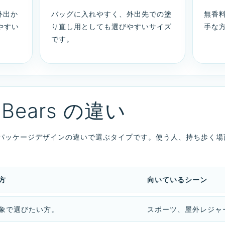
の外出か
バッグに入れやすく、外出先での塗
無香
やすい
り直し用としても選びやすいサイズ
手な
です。
l / Bears の違い
パッケージデザインの違いで選ぶタイプです。使う人、持ち歩く場
方
向いているシーン
象で選びたい方。
スポーツ、屋外レジャ