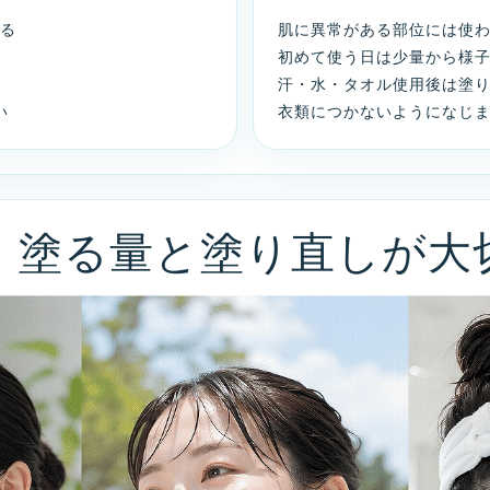
いる
肌に異常がある部位には使
初めて使う日は少量から様
汗・水・タオル使用後は塗
い
衣類につかないようになじ
も、塗る量と塗り直しが大