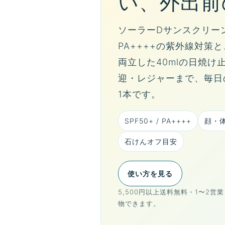
い、外出前
ソーラーDサンスクリーンは
PA++++の紫外線対策
両立した40mlの日焼け
迎・レジャーまで、毎日
1本です。
SPF50+ / PA++++
顔・
石けんオフ目安
使い方を見る
5,500円以上送料無料・1〜2
物できます。