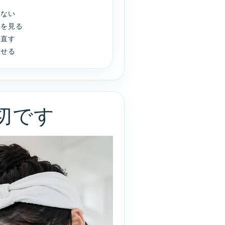
わない
子を見る
り直す
ませる
切です